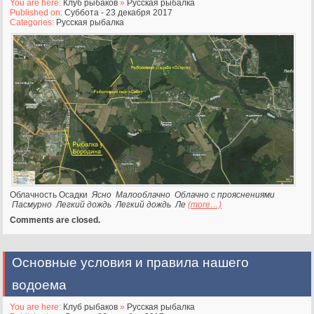
You are here:
Клуб рыбаков
»
Русская рыбалка
Published on:
Суббота - 23 декабря 2017
Categories:
Русская рыбалка
Облачность Осадки
Ясно
Малооблачно
Облачно с прояснениями
Пасмурно
Легкий дождь
Легкий дождь
Ле
(more…)
Comments are closed.
Основные условия и правила нашего
водоема
You are here:
Клуб рыбаков
»
Русская рыбалка