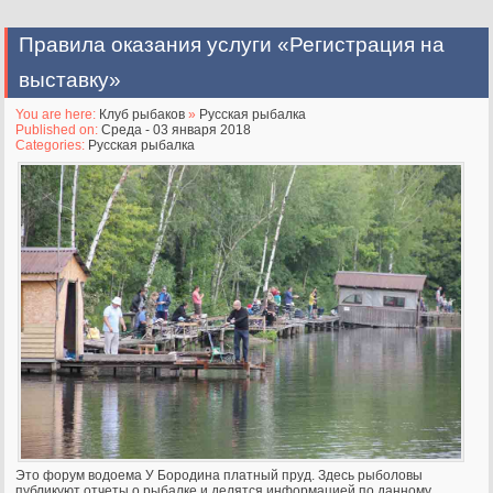
Правила оказания услуги «Регистрация на
выставку»
You are here:
Клуб рыбаков
»
Русская рыбалка
Published on:
Среда - 03 января 2018
Categories:
Русская рыбалка
Это форум водоема У Бородина платный пруд. Здесь рыболовы
публикуют отчеты о рыбалке и делятся информацией по данному