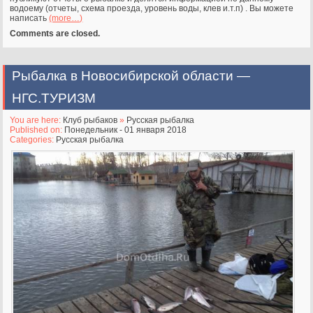
водоему (отчеты, схема проезда, уровень воды, клев и.т.п) . Вы можете
написать
(more…)
Comments are closed.
Рыбалка в Новосибирской области —
НГС.ТУРИЗМ
You are here:
Клуб рыбаков
»
Русская рыбалка
Published on:
Понедельник - 01 января 2018
Categories:
Русская рыбалка