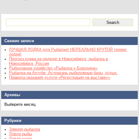
Свежие записи
ЛУЧШАЯ ЛОДКА для Рыбалки! НЕРЕАЛЬНО КРУТОЙ тюнинг
лодки!
Прогноз клева на неделю в Новосибирск, рыбалка в
Новосибирск, Россия
Рыболовное хозяйство «Рыбалка у Бородина»
Рыбалка на Ахтубе. Астрахань рыболовные базы, отдых.
Правила оказания услуги «Регистрация на выставку»
Архивы
Архивы
Рубрики
Зимняя рыбалка
Ловля рыбы
Ловля щуки