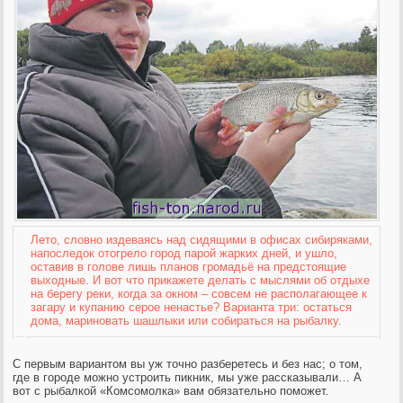
Лето, словно издеваясь над сидящими в офисах сибиряками,
напоследок отогрело город парой жарких дней, и ушло,
оставив в голове лишь планов громадьё на предстоящие
выходные. И вот
что прикажете делать с мыслями об отдыхе
на берегу реки, когда за окном – совсем не располагающее к
загару и купанию серое ненастье? Варианта три: остаться
дома, мариновать шашлыки или собираться на рыбалку.
С первым вариантом вы уж точно разберетесь и без нас; о том,
где в городе можно устроить пикник, мы уже рассказывали… А
вот с рыбалкой «Комсомолка» вам обязательно поможет.