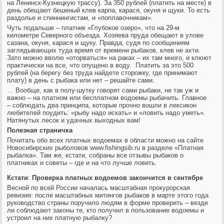
на Ленинск-Кузнецкую трассу). За 350 рублей (платить на месте) в
день обещают бешеный клев карпа, карася, окуня и щуки. То есть
раздолье и спиннингистам, и «поплавочникам».
Чуть подальше – платник «Глубокое озеро», что на 29-м
километре Северного объезда. Хозяева пруда обещают в улове
сазана, окуня, карася и щуку. Правда, судя по сообщениям
заглядывающих туда время от времени рыбаков, клев не ахти.
Зато можно вволю «оторваться» на раках – их там много, и клюют
практически на все, что опущено в воду. Платить за это 500
рублей (на берегу без труда найдете сторожку, где принимают
плату) в день с рыбака или нет – решайте сами.
… Вообще, как в полу-шутку говорят сами рыбаки, не так уж и
важно – на платном или бесплатном водоемы рыбачить. Главное
– соблюдать два принципа, которые прочно вошли в лексикон
любителей поудить: «рыбу надо искать» и «ловить надо уметь».
Натянутых лесок и удачных выходных вам!
Полезная страничка
Почитать обо всех платных водоемах в области можно на сайте
Новосибирских рыболовов www.fishingsib.ru в разделе «Платная
рыбалка». Там же, кстати, собраны все отзывы рыбаков о
платниках и советы – где и на что лучше ловить.
Кстати
:
Проверка платных водоемов закончится в сентябре
Весной по всей России началась масштабная прокурорская
ревизия: после масштабных митингов рыбаков в марте этого года
руководство страны поручило людям в форме проверить – везде
ли соблюдают законы те, кто получил в пользование водоемы и
устроил на них платную рыбалку?