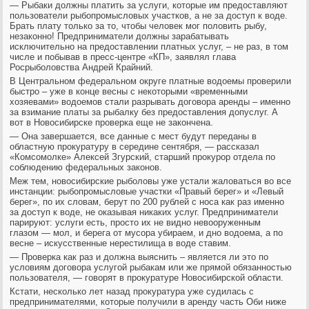
— Рыбаки должны платить за услуги, которые им предоставляют
пользователи рыбопромысловых участков, а не за доступ к воде.
Брать плату только за то, чтобы человек мог половить рыбу,
незаконно! Предприниматели должны зарабатывать
исключительно на предоставлении платных услуг, – не раз, в том
числе и побывав в пресс-центре «КП», заявлял глава
Росрыболовства Андрей Крайний.
В Центральном федеральном округе платные водоемы проверили
быстро – уже в конце весны с некоторыми «временными
хозяевами» водоемов стали разрывать договора аренды – именно
за взимание платы за рыбалку без предоставления допуслуг. А
вот в Новосибирске проверка еще не закончена.
— Она завершается, все данные с мест будут переданы в
областную прокуратуру в середине сентября, — рассказал
«Комсомолке» Алексей Згурский, старший прокурор отдела по
соблюдению федеральных законов.
Меж тем, новосибирские рыболовы уже устали жаловаться во все
инстанции: рыбопромысловые участки «Правый берег» и «Левый
берег», по их словам, берут по 200 рублей с носа как раз именно
за доступ к воде, не оказывая никаких услуг. Предприниматели
парируют: услуги есть, просто их не видно невооруженным
глазом — мол, и берега от мусора убираем, и дно водоема, а по
весне – искусственные нерестилища в воде ставим.
— Проверка как раз и должна выяснить – является ли это по
условиям договора услугой рыбакам или же прямой обязанностью
пользователя, — говорят в прокуратуре Новосибирской области.
Кстати, несколько лет назад прокуратура уже судилась с
предпринимателями, которые получили в аренду часть Оби ниже