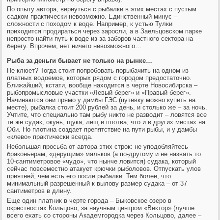
По опыту автора, вернуться с рыбалки в этих местах с пустым
садком практически невозможно. Единственный минус –
сложности с походом к воде. Например, к устью Тулки
приходится продираться через заросли, а в Заельцовском парке
непросто найти путь к воде из-за заборов частного сектора на
берегу. Впрочем, нет ничего невозможного…
Рыба за деньги бывает не только на рынке…
Не клюет? Тогда стоит попробовать порыбачить на одном из
платных водоемов, которых рядом с городом предостаточно.
Ближайший, кстати, вообще находится в черте Новосибирска –
рыбопромысловые участки «Левый берег» и «Правый берег».
Начинаются они прямо у дамбы ГЭС (путевку можно купить на
месте), рыбалка стоит 200 рублей за день, и столько же – за ночь.
Учтите, что специально там рыбу никто не разводит – ловятся все
те же судак, окунь, щука, лещ и плотва, что и в других местах на
Оби. Но плотина создает препятствие на пути рыбы, и у дамбы
«клево» практически всегда.
Небольшая просьба от автора этих строк: не уподобляйтесь
браконьерам, «дерущим» мальков (а по-другому и не назвать то
10-сантиметровое «чудо», что нынче ловится) судака, который
сейчас повсеместно атакует крючки рыболовов. Отпускать улов
приятней, чем есть его после рыбалки. Тем более, что
минимальный разрешенный к вылову размер судака – от 37
сантиметров в длину.
Еще один платник в черте города – Быковское озеро в
окрестностях Кольцово, за научным центром «Вектор» (лучше
всего ехать со стороны Академгородка через Кольцово, далее –