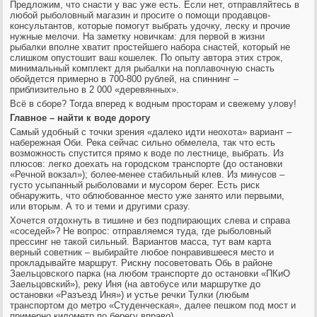
Предложим, что снасти у вас уже есть. Если нет, отправляйтесь в
любой рыболовный магазин и просите о помощи продавцов-
консультантов, которые помогут выбрать удочку, леску и прочие
нужные мелочи. На заметку новичкам: для первой в жизни
рыбалки вполне хватит простейшего набора снастей, который не
слишком опустошит ваш кошелек. По опыту автора этих строк,
минимальный комплект для рыбалки на поплавочную снасть
обойдется примерно в 700-800 рублей, на спиннинг –
приблизительно в 2 000 «деревянных».
Всё в сборе? Тогда вперед к водным просторам и свежему улову!
Главное – найти к воде дорогу
Самый удобный с точки зрения «далеко идти неохота» вариант –
набережная Оби. Река сейчас сильно обмелела, так что есть
возможность спустится прямо к воде по лестнице, выбрать. Из
плюсов: легко доехать на городском транспорте (до остановки
«Речной вокзал»); более-менее стабильный клев. Из минусов –
густо усыпанный рыболовами и мусором берег. Есть риск
обнаружить, что облюбованное место уже занято или первыми,
или вторым. А то и теми и другими сразу.
Хочется отдохнуть в тишине и без подпирающих слева и справа
«соседей»? Не вопрос: отправляемся туда, где рыболовный
прессинг не такой сильный. Вариантов масса, тут вам карта
верный советник – выбирайте любое понравившееся место и
прокладывайте маршрут. Рискну посоветовать Обь в районе
Заельцовского парка (на любом транспорте до остановки «ПКиО
Заельцовский»), реку Иня (на автобусе или маршрутке до
остановки «Разъезд Иня») и устье речки Тулки (любым
транспортом до метро «Студенческая», далее пешком под мост и
примерно километр по берегу вправо).