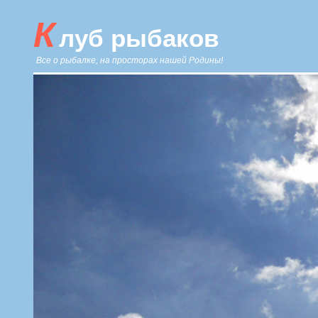
К
луб рыбаков
Все о рыбалке, на просторах нашей Родины!