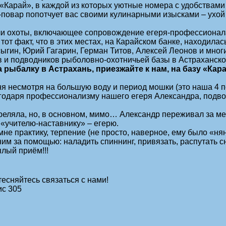
 «Карай», в каждой из которых уютные номера с удобствам
-повар попотчует вас своими кулинарными изысками – ухо
ли охоты, включающее сопровождение егеря-профессионал
 факт, что в этих местах, на Карайском банке, находилас
ыгин, Юрий Гагарин, Герман Титов, Алексей Леонов и многи
 и подводников рыболовно-охотничьей базы в Астраханско
 рыбалку в Астрахань, приезжайте к нам, на базу «Кара
ня несмотря на большую воду и период мошки (это наша 4 п
одаря профессионализму нашего егеря Александра, подводн
треляла, но, в основном, мимо… Александр переживал за мен
 «учителю-наставнику» – егерю.
е практику, терпение (не просто, наверное, ему было «нян
ним за помощью: наладить спиннинг, привязать, распутать сна
лый приём!!!
тесняйтесь связаться с нами!
ис 305