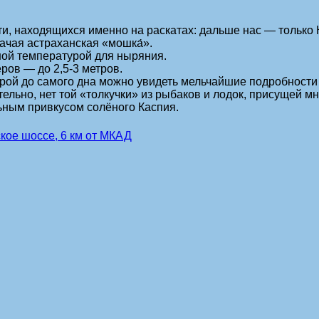
ти, находящихся именно на раскатах: дальше нас — только 
ачая астраханская «мошка́».
ной температурой для ныряния.
ров — до 2,5-3 метров.
рой до самого дна можно увидеть мельчайшие подробности
ательно, нет той «толкучки» из рыбаков и лодок, присущей м
льным привкусом солёного Каспия.
ое шоссе, 6 км от МКАД