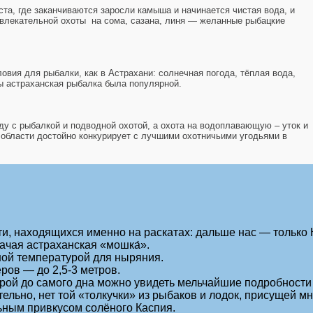
та, где заканчиваются заросли камыша и начинается чистая вода, и
 увлекательной охоты на сома, сазана, линя — желанные рыбацкие
овия для рыбалки, как в Астрахани: солнечная погода, тёплая вода,
бы астраханская рыбалка была популярной.
ду с рыбалкой и подводной охотой, а охота на водоплавающую – уток и
 области достойно конкурирует с лучшими охотничьими угодьями в
ти, находящихся именно на раскатах: дальше нас — только 
ачая астраханская «мошка́».
ной температурой для ныряния.
ров — до 2,5-3 метров.
рой до самого дна можно увидеть мельчайшие подробности
ательно, нет той «толкучки» из рыбаков и лодок, присущей м
льным привкусом солёного Каспия.