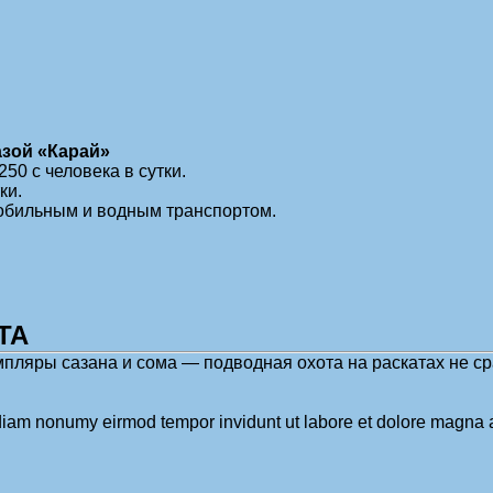
азой «Карай»
 250
с человека в сутки.
ки.
обильным и водным транспортом.
ТА
мпляры сазана и сома — подводная охота на раскатах не ср
d diam nonumy eirmod tempor invidunt ut labore et dolore magna 