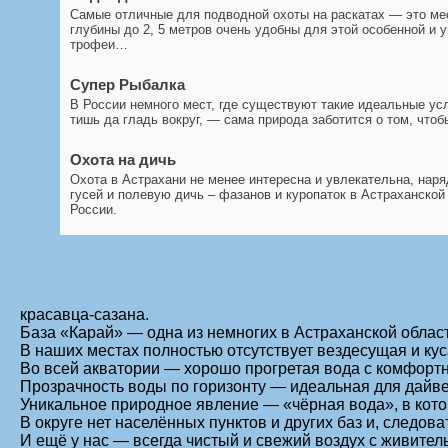
Самые отличные для подводной охоты на раскатах — это мес
глубины до 2, 5 метров очень удобны для этой особенной и
трофеи…
Супер Рыбалка
В России немного мест, где существуют такие идеальные усл
тишь да гладь вокруг, — сама природа заботится о том, что
Охота на дичь
Охота в Астрахани не менее интересна и увлекательна, наря
гусей и полевую дичь – фазанов и куропаток в Астраханской
России.
красавца-сазана.
База «Карай» — одна из немногих в Астраханской облас
В наших местах полностью отсутствует вездесущая и кус
Во всей акватории — хорошо прогретая вода с комфорт
Прозрачность воды по горизонту — идеальная для дайве
Уникальное природное явление — «чёрная вода», в кото
В округе нет населённых пунктов и других баз и, следов
И ещё у нас — всегда чистый и свежий воздух с живите