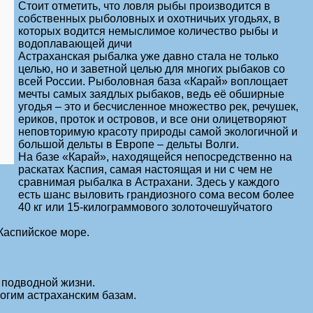
Стоит отметить, что ловля рыбы производится в
собственных рыболовных и охотничьих угодьях, в
которых водится немыслимое количество рыбы и
водоплавающей дичи
Астраханская рыбалка уже давно стала не только
целью, но и заветной целью для многих рыбаков со
всей России. Рыболовная база «Карай» воплощает
мечты самых заядлых рыбаков, ведь её обширные
угодья – это и бесчисленное множество рек, речушек,
ериков, проток и островов, и все они олицетворяют
неповторимую красоту природы самой экологичной и
большой дельты в Европе – дельты Волги.
На базе «Карай», находящейся непосредственно на
раскатах Каспия, самая настоящая и ни с чем не
сравнимая рыбалка в Астрахани. Здесь у каждого
есть шанс выловить грандиозного сома весом более
40 кг или 15-килограммового золоточешуйчатого
Каспийское море.
 подводной жизни.
ногим астраханским базам.