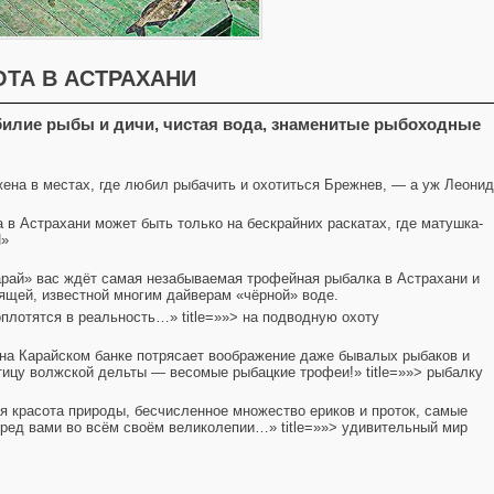
ОТА В АСТРАХАНИ
билие рыбы и дичи, ч
истая вода, знаменитые рыбоходные
ожена в местах, где любил рыбачить и охотиться Брежнев, — а уж Леонид
 в Астрахани может быть только на бескрайних раскатах, где матушка-
Й»
«Карай» вас ждёт самая незабываемая трофейная рыбалка в Астрахани и
оящей, известной многим дайверам «чёрной» воде.
плотятся в реальность…» title=»»> на подводную охоту
и на Карайском банке потрясает воображение даже бывалых рыбаков и
тицу волжской дельты — весомые рыбацкие трофеи!» title=»»> рыбалку
ая красота природы, бесчисленное множество ериков и проток, самые
ред вами во всём своём великолепии…» title=»»> удивительный мир