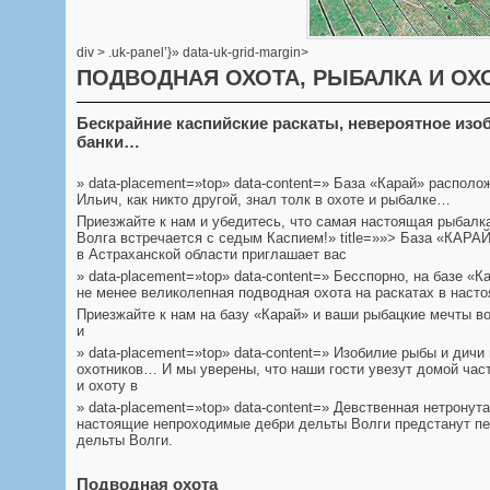
div > .uk-panel’}» data-uk-grid-margin>
ПОДВОДНАЯ ОХОТА, РЫБАЛКА И ОХ
Бескрайние каспийские раскаты, невероятное изо
банки…
» data-placement=»top» data-content=» База «Карай» распол
Ильич, как никто другой, знал толк в охоте и рыбалке…
Приезжайте к нам и убедитесь, что самая настоящая рыбалка
Волга встречается с седым Каспием!» title=»»> База «КАРА
в Астраханской области приглашает вас
» data-placement=»top» data-content=» Бесспорно, на базе 
не менее великолепная подводная охота на раскатах в наст
Приезжайте к нам на базу «Карай» и ваши рыбацкие мечты во
и
» data-placement=»top» data-content=» Изобилие рыбы и дич
охотников… И мы уверены, что наши гости увезут домой час
и охоту в
» data-placement=»top» data-content=» Девственная нетронут
настоящие непроходимые дебри дельты Волги предстанут пе
дельты Волги.
Подводная охота