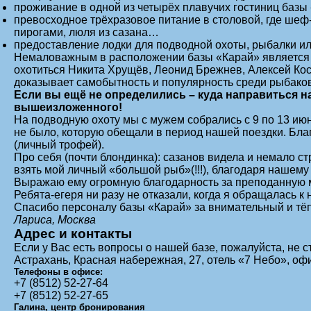
проживание в одной из четырёх плавучих гостиниц базы
превосходное трёхразовое питание в столовой, где шеф
пирогами, люля из сазана…
предоставление лодки для подводной охоты, рыбалки и
Немаловажным в расположении базы «Карай» является тот
охотиться Никита Хрущёв, Леонид Брежнев, Алексей Кос
доказывает самобытность и популярность среди рыбаков
Если вы ещё не определились – куда направиться на
вышеизложенного!
На подводную охоту мы с мужем собрались с 9 по 13 ию
не было, которую обещали в период нашей поездки. Благ
(личный трофей).
Про себя (почти блондинка): сазанов видела и немало с
взять мой личный «большой рыб»(!!!), благодаря нашему
Выражаю ему огромную благодарность за преподанную мн
Ребята-егеря ни разу не отказали, когда я обращалась к 
Спасибо персоналу базы «Карай» за внимательный и тёп
Лариса, Москва
Адрес и контакты
Если у Вас есть вопросы о нашей базе, пожалуйста, не с
Астрахань, Красная набережная, 27, отель «7 Небо», оф
Телефоны в офисе:
+7 (8512) 52-27-64
+7 (8512) 52-27-65
Галина, центр бронирования