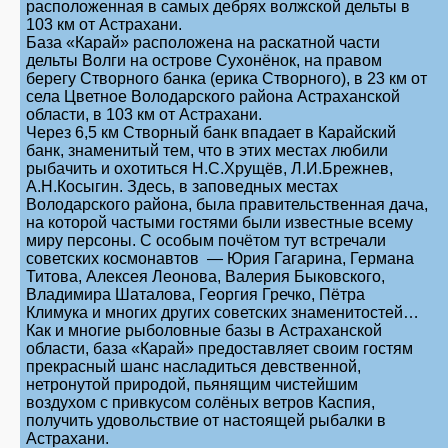
расположенная в самых дебрях волжской дельты в
103 км от Астрахани.
База «Карай» расположена на раскатной части
дельты Волги на острове Сухонёнок, на правом
берегу Створного банка (ерика Створного), в 23 км от
села Цветное Володарского района Астраханской
области, в 103 км от Астрахани.
Через 6,5 км Створный банк впадает в Карайский
банк, знаменитый тем, что в этих местах любили
рыбачить и охотиться Н.С.Хрущёв, Л.И.Брежнев,
А.Н.Косыгин. Здесь, в заповедных местах
Володарского района, была правительственная дача,
на которой частыми гостями были известные всему
миру персоны. С особым почётом тут встречали
советских космонавтов — Юрия Гагарина, Германа
Титова, Алексея Леонова, Валерия Быковского,
Владимира Шаталова, Георгия Гречко, Пётра
Климука и многих других советских знаменитостей…
Как и многие рыболовные базы в Астраханской
области, база «Карай» предоставляет своим гостям
прекрасный шанс насладиться девственной,
нетронутой природой, пьянящим чистейшим
воздухом с привкусом солёных ветров Каспия,
получить удовольствие от настоящей рыбалки в
Астрахани.