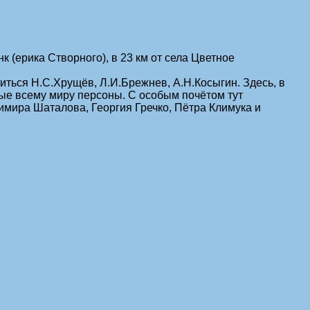
 (ерика Створного), в 23 км от села Цветное
титься Н.С.Хрущёв, Л.И.Брежнев, А.Н.Косыгин. Здесь, в
ые всему миру персоны. С особым почётом тут
имира Шаталова, Георгия Гречко, Пётра Климука и