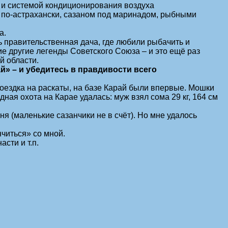
и и системой кондиционирования воздуха
й по-астрахански, сазаном под маринадом, рыбными
а.
ь правительственная дача, где любили рыбачить и
е другие легенды Советского Союза – и это ещё раз
й области.
й» – и убедитесь в правдивости всего
оездка на раскаты, на базе Карай были впервые. Мошки
ая охота на Карае удалась: муж взял сома 29 кг, 164 см
я (маленькие сазанчики не в счёт). Но мне удалось
читься» со мной.
сти и т.п.