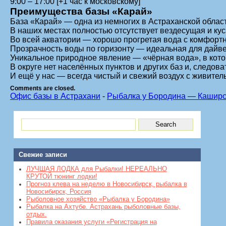
9:00 – 17:00 [+1 час к московскому]
Преимущества базы «Карай»
База «Карай» — одна из немногих в Астраханской облас
В наших местах полностью отсутствует вездесущая и кус
Во всей акватории — хорошо прогретая вода с комфорт
Прозрачность воды по горизонту
—
идеальная для дайве
Уникальное природное явление — «чёрная вода», в кото
В округе нет населённых пунктов и других баз и, следов
И ещё у нас — всегда чистый и свежий воздух с живите
Comments are closed.
Офис базы в Астрахани
-
Рыбалка у Бородина — Каширск
Свежие записи
ЛУЧШАЯ ЛОДКА для Рыбалки! НЕРЕАЛЬНО
КРУТОЙ тюнинг лодки!
Прогноз клева на неделю в Новосибирск, рыбалка в
Новосибирск, Россия
Рыболовное хозяйство «Рыбалка у Бородина»
Рыбалка на Ахтубе. Астрахань рыболовные базы,
отдых.
Правила оказания услуги «Регистрация на