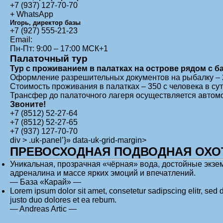
+7 (937) 127-70-70
+
WhatsApp
Игорь, директор базы
+7 (927) 555-21-23
Email:
Пн-Пт: 9:00 – 17:00 МСК+1
Палаточный тур
Тур с проживанием в палатках на острове рядом с б
Оформление разрешительных документов на рыбалку –
Стоимость проживания в палатках – 350
с человека в сут
Трансфер до палаточного лагеря осуществляется автом
Звоните!
+7 (8512) 52-27-64
+7 (8512) 52-27-65
+7 (937) 127-70-70
div > .uk-panel’}» data-uk-grid-margin>
ПРЕВОСХОДНАЯ ПОДВОДНАЯ ОХО
Уникальная, прозрачная «чёрная» вода, достойные экзе
адреналина и массе ярких эмоций и впечатлений.
— База «Карай» —
Lorem ipsum dolor sit amet, consetetur sadipscing elitr, se
justo duo dolores et ea rebum.
— Andreas Artic —