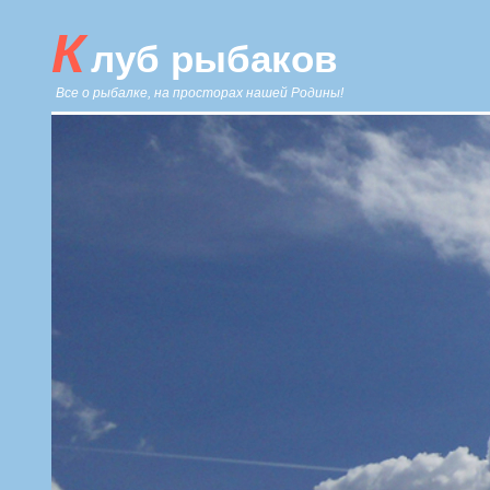
К
луб рыбаков
Все о рыбалке, на просторах нашей Родины!