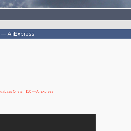
— AliExpress
gabass Oneten 110 — AliExpress