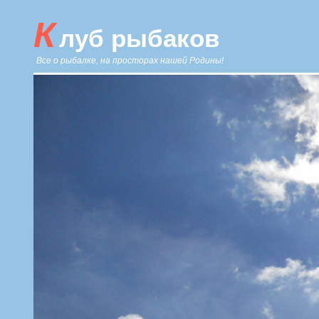
К
луб рыбаков
Все о рыбалке, на просторах нашей Родины!