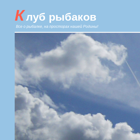
К
луб рыбаков
Все о рыбалке, на просторах нашей Родины!