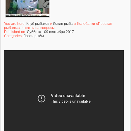
You are here:
Клуб рыбаков
»
Ловля рыбы
» Колебалки «Простая
рыбалка»- ответы на вопросы
Published on:
Суббота - 09 сентября 2017
Categories:
Ловля рыбы