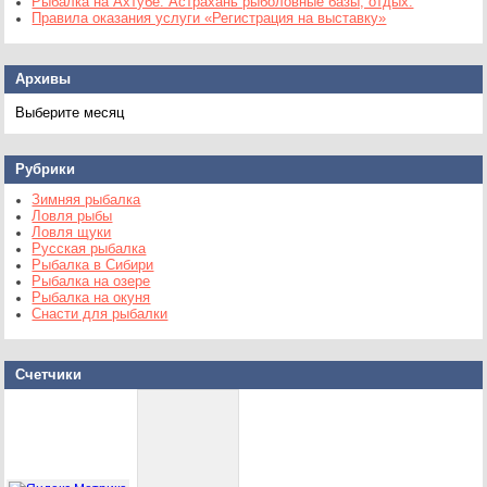
Рыбалка на Ахтубе. Астрахань рыболовные базы, отдых.
Правила оказания услуги «Регистрация на выставку»
Архивы
Архивы
Рубрики
Зимняя рыбалка
Ловля рыбы
Ловля щуки
Русская рыбалка
Рыбалка в Сибири
Рыбалка на озере
Рыбалка на окуня
Снасти для рыбалки
Счетчики