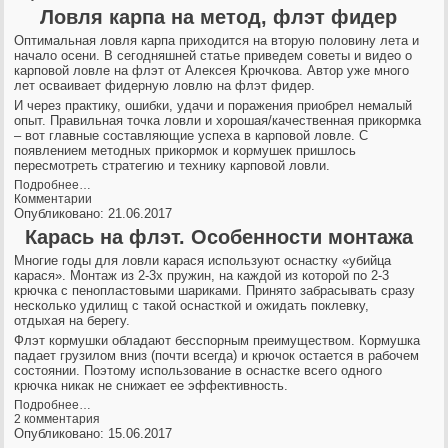
Ловля карпа на метод, флэт фидер
Оптимальная ловля карпа приходится на вторую половину лета и
начало осени. В сегодняшней статье приведем советы и видео о
карповой ловле на флэт от Алексея Крючкова. Автор уже много
лет осваивает фидерную ловлю на флэт фидер.
И через практику, ошибки, удачи и поражения приобрел немалый
опыт. Правильная точка ловли и хорошая/качественная прикормка
– вот главные составляющие успеха в карповой ловле. С
появлением методных прикормок и кормушек пришлось
пересмотреть стратегию и технику карповой ловли.
Подробнее…
Комментарии
Опубликовано: 21.06.2017
Карась на флэт. Особенности монтажа
Многие годы для ловли карася используют оснастку «убийца
карася». Монтаж из 2-3х пружин, на каждой из которой по 2-3
крючка с пенопластовыми шариками. Принято забрасывать сразу
несколько удилищ с такой оснасткой и ожидать поклевку,
отдыхая на берегу.
Флэт кормушки обладают бесспорным преимуществом. Кормушка
падает грузилом вниз (почти всегда) и крючок остается в рабочем
состоянии. Поэтому использование в оснастке всего одного
крючка никак не снижает ее эффективность.
Подробнее…
2 комментария
Опубликовано: 15.06.2017