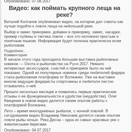
Опубликовано: 07.08.2017
Видео: как поймать крупного леща на
реке?
Виталий Колганов опубликовал видео, на котором дал советы как
лучше подойти к ловле леща на небольшой реке.
Выбор и замес прикормки, добавки в прикормку, замес, насадки,
промер глубины и тактика ловли – все это изложено простым и
понятным языком. Информация будет полезна практически всем
рыболовам.
Подробнее…
Комментарии
В начале этого года проходила большая выставка рыболовных
новинок — Охота и рыболовство на Руси 2017. Немало
интересных аксессуаров, снастей и прикормок было на ней
показано. Одной из популярных новинок среди любителей фидера
стала рыболовная платформа от Волжанки. Уже на выставке
многие ведущие фидеристы спортсмены и любители лестно
отзывались о ней.
Прошло несколько месяцев и появились первые практические
отзывы о ее функциональности и удобстве (неудобстве). Олег
Квициния в новом видео делится своим опытом работы с
платформой Волжанка.
Лето – время многодневных рыбалок, с ночной ловлей. В
сегодняшнем видео Владимир Николаев делится своим опытом
ловли рыбы ночью. Река Десна – одна из самых красивых рек с
живописными берегами.
Опубликовано: 04.07.2017