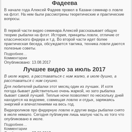
Фадеева
В начале года Алексей Фадеев провел в Казани семинар о ловле
на флэт. На нем были рассмотрены теоретические и практические
вопросы.
В первой части видео семинара Алексей рассказывает общую
теорию рыбалки на флэт. История, принципы ловли, отличие от
классического фидера и т.д. Во второй части идет более
практическая беседа, обсуждается тактика, техника ловли даются
полезные советы.
Подробнее…
Комментарии
Опубликовано: 13.08.2017
Лучшее видео за июль 2017
В июле жарко, а расставаться с ним жалко, в июле душно, а
расставаться с ним скушно.
Для любителей рыбалки этот месяц один из лучших. И хотя
погода бывает действительно очень жаркой, но зато рыбалка
бывает самой лучшей. Теплые ночи позволяют по нескольку дней
находится на водоеме, совмещая ловлю и отдых, заряжаясь
энергией и впечатлениями на весь год.
Видеороликов про фидерную ловлю и другие виды рыбалки снято
в июле немало. Сегодня публикуем лишь малую часть из того что
опубликовано в июле.
Подробнее…
Комментарии