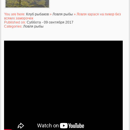
You are here:
Клуб рыбаков
»
Ловля рыбы
» Ловля карася на пикер без
всяких заморочек
Published on:
Суббота - 09 сентября 2017
Categories:
Ловля рыбы