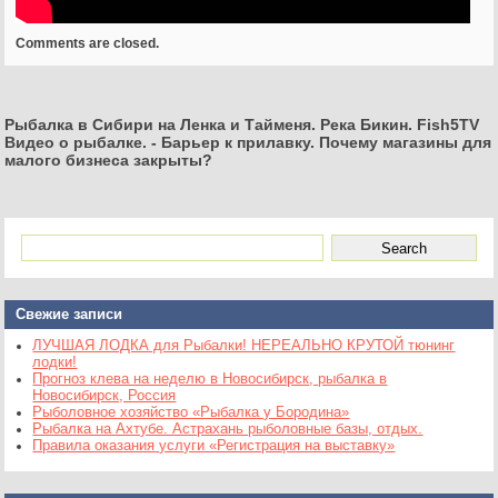
Comments are closed.
Рыбалка в Сибири на Ленка и Тайменя. Река Бикин. Fish5TV
Видео о рыбалке.
-
Барьер к прилавку. Почему магазины для
малого бизнеса закрыты?
Свежие записи
ЛУЧШАЯ ЛОДКА для Рыбалки! НЕРЕАЛЬНО КРУТОЙ тюнинг
лодки!
Прогноз клева на неделю в Новосибирск, рыбалка в
Новосибирск, Россия
Рыболовное хозяйство «Рыбалка у Бородина»
Рыбалка на Ахтубе. Астрахань рыболовные базы, отдых.
Правила оказания услуги «Регистрация на выставку»