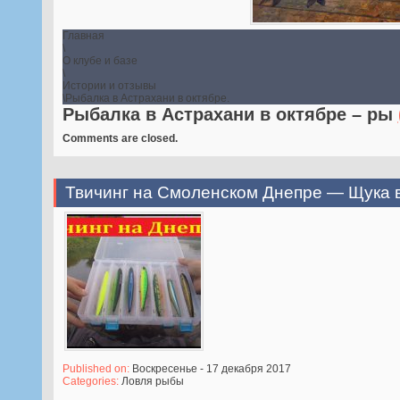
Главная
\
О клубе и базе
\
Истории и отзывы
\
Рыбалка в Астрахани в октябре.
Рыбалка в Астрахани в октябре – ры
Comments are closed.
Твичинг на Смоленском Днепре — Щука 
Published on:
Воскресенье - 17 декабря 2017
Categories:
Ловля рыбы