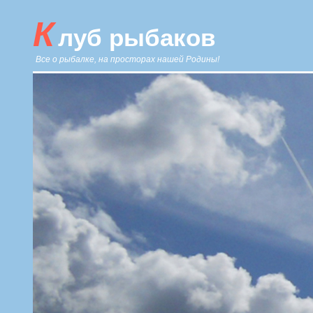
К
луб рыбаков
Все о рыбалке, на просторах нашей Родины!