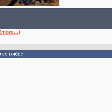
(more…)
в сентябре