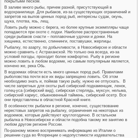
покрытыми песком.
В заливе много рыбы, причем разной, присутствующей в
водохранилище. Для рыбаков, из-за существующих ограничений и
запретов на вылов ценных пород рыб, интересны судак, окунь,
щука, плотва, язь, лещ.
Ловить рыбу можно с берега, но более крупные экземпляры чаще
попадаются при охоте с лодки. Наиболее распространенные
среди рыбаков снасти – поплавочные удочки и донки. На
хищника, естественно, спиннинги, поставушки, жерлицы.
Рыбалку, по азарту, по добычливости, в Новосибирске и области
можно сравнить с Астраханской. Но только она всегда, из-за
условий погоды, проходит более комфортно. Рыбу в регионе
можно ловить в любом водоеме, но самым популярным является,
кончено же, река Обь.
В водоемах области есть много ценных пород рыб. Правилами
рыболовства почти все их виды запрещено ловить. Об этом
необходимо знать и, поймав такую рыбу, нужно ее отпускать. В
числе запретных для охоты рыб сибирский подкаменщик, ленок,
голец-уса (сибирский вид), сибирская стерлядь, муксун, нельма,
сибирский хариус, обыкновенный таймень, сибирский осетр. Все
они представлены в областной Красной книге.
В особенностях рыбалки в регионе, конечно, существование
нерестовых запретов на рыбалку, ограничения на некоторых из
водоемов, которые действуют круглогодично. В остальном
рыбалка в Новосибирске и области подобна такому же занятию в
любом другом регионе России.
По-разному можно воспринимать информацию из Италии о
решении суда во Флоренции о недопустимости издевательства