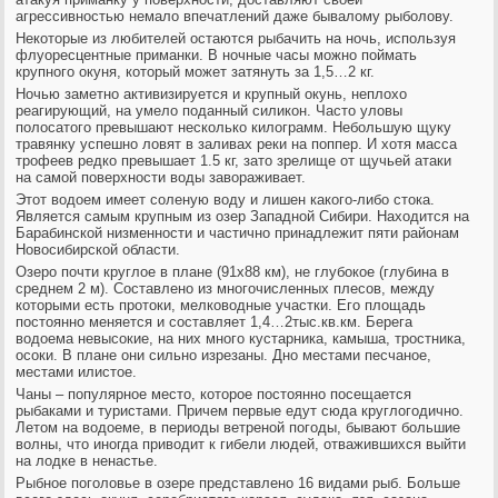
агрессивностью немало впечатлений даже бывалому рыболову.
Некоторые из любителей остаются рыбачить на ночь, используя
флуоресцентные приманки. В ночные часы можно поймать
крупного окуня, который может затянуть за 1,5…2 кг.
Ночью заметно активизируется и крупный окунь, неплохо
реагирующий, на умело поданный силикон. Часто уловы
полосатого превышают несколько килограмм. Небольшую щуку
травянку успешно ловят в заливах реки на поппер. И хотя масса
трофеев редко превышает 1.5 кг, зато зрелище от щучьей атаки
на самой поверхности воды завораживает.
Этот водоем имеет соленую воду и лишен какого-либо стока.
Является самым крупным из озер Западной Сибири. Находится на
Барабинской низменности и частично принадлежит пяти районам
Новосибирской области.
Озеро почти круглое в плане (91х88 км), не глубокое (глубина в
среднем 2 м). Составлено из многочисленных плесов, между
которыми есть протоки, мелководные участки. Его площадь
постоянно меняется и составляет 1,4…2тыс.кв.км. Берега
водоема невысокие, на них много кустарника, камыша, тростника,
осоки. В плане они сильно изрезаны. Дно местами песчаное,
местами илистое.
Чаны – популярное место, которое постоянно посещается
рыбаками и туристами. Причем первые едут сюда круглогодично.
Летом на водоеме, в периоды ветреной погоды, бывают большие
волны, что иногда приводит к гибели людей, отважившихся выйти
на лодке в ненастье.
Рыбное поголовье в озере представлено 16 видами рыб. Больше