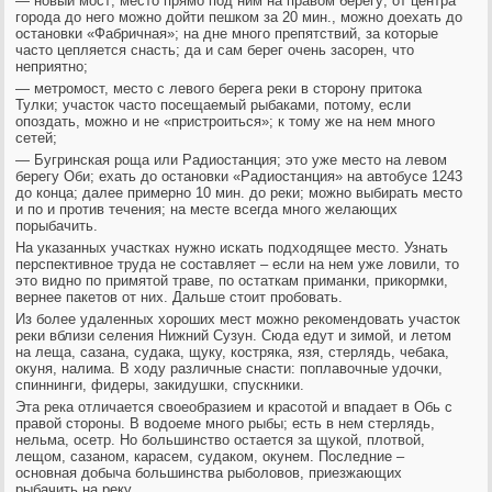
— новый мост; место прямо под ним на правом берегу; от центра
города до него можно дойти пешком за 20 мин., можно доехать до
остановки «Фабричная»; на дне много препятствий, за которые
часто цепляется снасть; да и сам берег очень засорен, что
неприятно;
— метромост, место с левого берега реки в сторону притока
Тулки; участок часто посещаемый рыбаками, потому, если
опоздать, можно и не «пристроиться»; к тому же на нем много
сетей;
— Бугринская роща или Радиостанция; это уже место на левом
берегу Оби; ехать до остановки «Радиостанция» на автобусе 1243
до конца; далее примерно 10 мин. до реки; можно выбирать место
и по и против течения; на месте всегда много желающих
порыбачить.
На указанных участках нужно искать подходящее место. Узнать
перспективное труда не составляет – если на нем уже ловили, то
это видно по примятой траве, по остаткам приманки, прикормки,
вернее пакетов от них. Дальше стоит пробовать.
Из более удаленных хороших мест можно рекомендовать участок
реки вблизи селения Нижний Сузун. Сюда едут и зимой, и летом
на леща, сазана, судака, щуку, костряка, язя, стерлядь, чебака,
окуня, налима. В ходу различные снасти: поплавочные удочки,
спиннинги, фидеры, закидушки, спускники.
Эта река отличается своеобразием и красотой и впадает в Обь с
правой стороны. В водоеме много рыбы; есть в нем стерлядь,
нельма, осетр. Но большинство остается за щукой, плотвой,
лещом, сазаном, карасем, судаком, окунем. Последние –
основная добыча большинства рыболовов, приезжающих
рыбачить на реку.