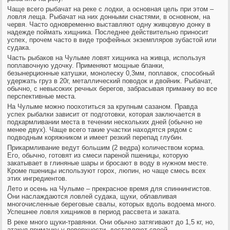
Чаще всего рыбачат на реке с лодки, а основная цель при этом –
ловля леща. Рыбачат на них донными снастями, в основном, на
червя. Часто одновременно выставляют одну живцовую донку в
надежде поймать хищника. Последнее действительно приносит
успех, прочем часто в виде трофейных экземпляров зубастой или
судака.
Часть рыбаков на Чулыме ловят хищника на живца, используя
поплавочную удочку. Применяют мощные бланки,
безынерционные катушки, монолеску 0,3мм, поплавок, способный
удержать груз в 20г, металлический поводок и двойник. Рыбачат,
обычно, с невысоких речных берегов, забрасывая приманку во все
перспективные места.
На Чулыме можно поохотиться за крупным сазаном. Правда
успех рыбалки зависит от подготовки, которая заключается в
подкармливании места в течении нескольких дней (обычно не
менее двух). Чаще всего такие участки находятся рядом с
подводным коряжником и имеет резкий перепад глубин.
Прикармливание ведут большим (2 ведра) количеством корма.
Его, обычно, готовят из смеси пареной пшеницы, которую
закатывает в глиняные шары и бросают в воду в нужном месте.
Кроме пшеницы используют горох, люпин, но чаще смесь всех
этих ингредиентов.
Лето и осень на Чулыме – прекрасное время для спиннингистов.
Они наслаждаются ловлей судака, щуки, облавливая
многочисленные береговые свалы, которых вдоль водоема много.
Успешнее ловля хищников в период рассвета и заката.
В реке много щуки-травянки. Они обычно затягивают до 1,5 кг, но,
атакуя приманку у поверхности, доставляют своей