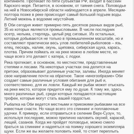
континенте. Протекает по пяти субъектам РФ, входит в бассейн
Карского моря. Питается, в основном, от таяния снега. Половодье
на ней в Новосибирской области наблюдается в апреле. Месяцем-
полтора позже в реке происходит самый большой подъем воды.
Летний межень в водоеме неустойчив.
В Оби сегодня живет примерно пять десятков разных видов рыб,
35 из которых являются промысловыми. В числе последних
осетр, нельма, стерлядь, целый ряд сиговых. Из остальных,
которые добываются не только в промышленном масштабе, но и
составляют практически весь улов любителей-рыболовов – язь,
елец, пескарь, налим, окунь, щиповка, сибирская щука, карась,
плотва. Причем поймать их на реке можно в любом месте, но
чаще всего это делают с катера, с лодки.
Река протекает, в основном, по местностям, представленным
степями и лесами. На некоторых участках она делится на
притоки, образовывает долинные участки, заливы. Иногда меняет
свое направление почти на обратное. Такое «многообразие» Оби
создает самые различные условия обитания для рыб и,
соответственно, для их ловли. Каждый же рыбак может отыскать
на реке место, которое придется ему по душе. К тому же, здесь
много различных рыб, среди которых попадаются настоящие
трофеи, которые могут стать вашей гордостью.
Рыбалка на Оби ведется местными и приезжими рыбаками на все
известные снасти. Но чаще всего это спиннинг и поплавочные
удочки. К примеру, если отправиться в селение Верх-Сузун, то,
используя последние, можно прилично наловить окуней, карасей,
лещей, сазанов. Когда же пройдет половодье, можно смело
браться за спиннинг и надеяться на поимку хорошего экземпляра
щуки. Если же вы желаете половить язей, то стоит переплыть