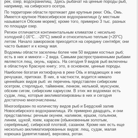
рек, оз
ер, водохранилищ. Здесь рыбачат на ценные породы рыб,
например, на сиб
ирского осетра.
По территории области протекает две крупные реки: Обь, Омь.
Имеется крупное Новосибирское водохранилище (у местным
называется Обским морем); кроме того, примерно 3 тыс. разных
по площади озер.
Регион отличается континентальным климатом с несильно
холодной (-16°С…-20°С) зимой и относительно теплым (+20°С)
летом. Начало заморозков приходится на середину сентября; они
часто бывают и к концу мая.
Водоемы области заселены более чем 50 видами костных рыб;
есть в них и миноги – 2 вида. Самыми распространенными рыбами
являются лещ, окунь, карась. На сегодня 9 видов рыб включены
в областную Красную книгу; это, в основном, ценные породы.
Наиболее богатая ихтиофауна в реке Обь и впадающих в нее
речушках, притоках. В них, в частности, водится немало
ценнейших видов рыб: их перечень представлен сибирским
осетром, стерлядью, тайменем, ленком, нельмой, муксуном,
обским сигом, сибирским хариусом. В этих же водоемах есть
судак, лещ, которые акклиматизированы в них и сегодня
достаточно многочисленны.
Многообразен по количеству видов рыб и Бердский залив
Новосибирского водохранилища. Их примерно двадцать, и они
представлены: речным окунем, налимом, ершом, гольяном,
линем, щукой, язем, карасем (обыкновенным золотым,
серебряным), сибирской плотвой, сазаном. Кроме них есть еще
несколько акклиматизированных видов: лещ, судак, малая
корюшка (девятиглавая), верховка, ротан.