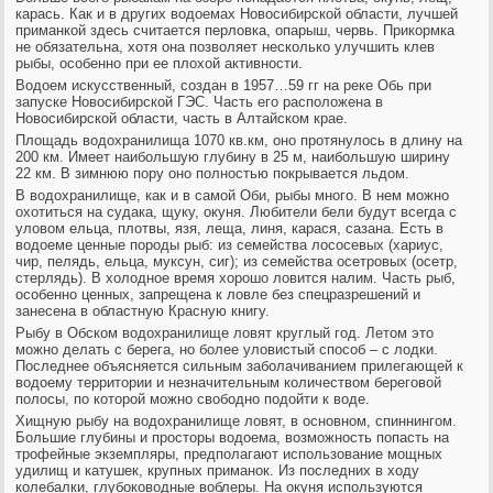
карась. Как и в других водоемах Новосибирской области, лучшей
приманкой здесь считается перловка, опарыш, червь. Прикормка
не обязательна, хотя она позволяет несколько улучшить клев
рыбы, особенно при ее плохой активности.
Водоем искусственный, создан в 1957…59 гг на реке Обь при
запуске Новосибирской ГЭС. Часть его расположена в
Новосибирской области, часть в Алтайском крае.
Площадь водохранилища 1070 кв.км, оно протянулось в длину на
200 км. Имеет наибольшую глубину в 25 м, наибольшую ширину
22 км. В зимнюю пору оно полностью покрывается льдом.
В водохранилище, как и в самой Оби, рыбы много. В нем можно
охотиться на судака, щуку, окуня. Любители бели будут всегда с
уловом ельца, плотвы, язя, леща, линя, карася, сазана. Есть в
водоеме ценные породы рыб: из семейства лососевых (хариус,
чир, пелядь, ельца, муксун, сиг); из семейства осетровых (осетр,
стерлядь). В холодное время хорошо ловится налим. Часть рыб,
особенно ценных, запрещена к ловле без спецразрешений и
занесена в областную Красную книгу.
Рыбу в Обском водохранилище ловят круглый год. Летом это
можно делать с берега, но более уловистый способ – с лодки.
Последнее объясняется сильным заболачиванием прилегающей к
водоему территории и незначительным количеством береговой
полосы, по которой можно свободно подойти к воде.
Хищную рыбу на водохранилище ловят, в основном, спиннингом.
Большие глубины и просторы водоема, возможность попасть на
трофейные экземпляры, предполагают использование мощных
удилищ и катушек, крупных приманок. Из последних в ходу
колебалки, глубоководные воблеры. На окуня используются