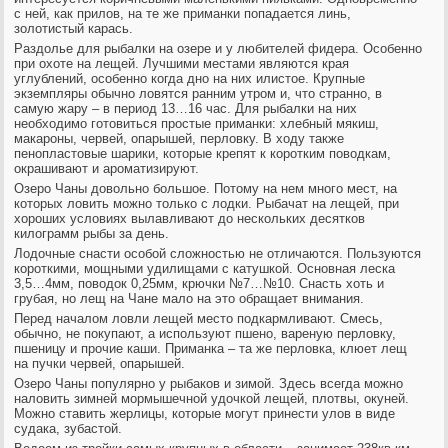
с ней, как прилов, на те же приманки попадается линь,
золотистый карась.
Раздолье для рыбалки на озере и у любителей фидера. Особенно
при охоте на лещей. Лучшими местами являются края
углублений, особенно когда дно на них илистое. Крупные
экземпляры обычно ловятся ранним утром и, что странно, в
самую жару – в период 13…16 час. Для рыбалки на них
необходимо готовиться простые приманки: хлебный мякиш,
макароны, червей, опарышей, перловку. В ходу также
пенопластовые шарики, которые крепят к коротким поводкам,
окрашивают и ароматизируют.
Озеро Чаны довольно большое. Потому на нем много мест, на
которых ловить можно только с лодки. Рыбачат на лещей, при
хороших условиях вылавливают до нескольких десятков
килограмм рыбы за день.
Лодочные снасти особой сложностью не отличаются. Пользуются
короткими, мощными удилищами с катушкой. Основная леска
3,5…4мм, поводок 0,25мм, крючки №7…№10. Снасть хоть и
грубая, но лещ на Чане мало на это обращает внимания.
Перед началом ловли лещей место подкармливают. Смесь,
обычно, не покупают, а используют пшено, вареную перловку,
пшеницу и прочие каши. Приманка – та же перловка, клюет лещ
на пучки червей, опарышей.
Озеро Чаны популярно у рыбаков и зимой. Здесь всегда можно
наловить зимней мормышечной удочкой лещей, плотвы, окуней.
Можно ставить жерлицы, которые могут принести улов в виде
судака, зубастой.