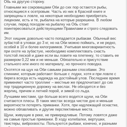
Обь на другую сторону.
Главными же сокровищами Оби до сих пор остаются рыбы,
относящиеся к осетровым. Часть из них в Красной книге и
запрещены к ловле, на некоторые необходимо приобретать
лицензии, есть и те, рыбалка на которые разрешена. В любом
случае, перед походом на рыбалку на Обь стоит
поинтересоваться действующими Правилами и строго следовать
им.
Этот хищник довольно часто попадается рыбакам. Обычный вес
зубастой в уловах до 3 кг, но на Оби можно поймать, и не редко,
особей в 10 и более килограммов. Учитывая многовариантность
при охоте на зубастую, необходимо комплектовать снасть
толстой леской и даже если вы ловите на плетенку, то ставить ее
размером 0,22 мм и не меньше. Обязательно и присутствие
стального или иного по материалу, но прочного поводка.
Охотятся на щук на Оби самыми разными способами. Это
спиннинг, которым работают больше с лодки, хотя и при ловле с
берега всегда есть надежда на достойный улов. Последнее время
применяют часто троллинг – местные же предпочитают до сих
пор традиционную дорожку на веслах. Не обходится и без
жерлиц, причем и летней порой, и зимой со льда.
Лучшими местами, где больше всего водится щуки, на Оби
считаются плесы. В таких местах всегда чистое дно и меньше
вероятности потерять приманки. Хотя, при надлежащей оснастке,
можно облавливать и другие перспективные места.
Щуки, живущие в реке, не привередливые. Потому ловятся даже
на самые простые приманки. В ходу колебалки, вертушки,
твистеры, виброхвосты. Пользуются рыбаки, конечно, и разными