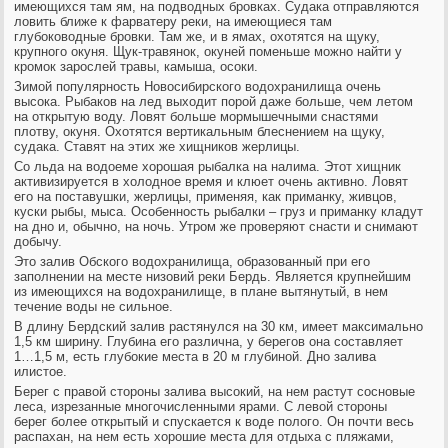
имеющихся там ям, на подводных бровках. Судака отправляются
ловить ближе к фарватеру реки, на имеющиеся там
глубоководные бровки. Там же, и в ямах, охотятся на щуку,
крупного окуня. Щук-травянок, окуней поменьше можно найти у
кромок зарослей травы, камыша, осоки.
Зимой популярность Новосибирского водохранилища очень
высока. Рыбаков на лед выходит порой даже больше, чем летом
на открытую воду. Ловят больше мормышечными снастями
плотву, окуня. Охотятся вертикальным блеснением на щуку,
судака. Ставят на этих же хищников жерлицы.
Со льда на водоеме хорошая рыбалка на налима. Этот хищник
активизируется в холодное время и клюет очень активно. Ловят
его на поставушки, жерлицы, применяя, как приманку, живцов,
куски рыбы, мыса. Особенность рыбалки – груз и приманку кладут
на дно и, обычно, на ночь. Утром же проверяют снасти и снимают
добычу.
Это залив Обского водохранилища, образованный при его
заполнении на месте низовий реки Бердь. Является крупнейшим
из имеющихся на водохранилище, в плане вытянутый, в нем
течение воды не сильное.
В длину Бердский залив растянулся на 30 км, имеет максимально
1,5 км ширину. Глубина его различна, у берегов она составляет
1…1,5 м, есть глубокие места в 20 м глубиной. Дно залива
илистое.
Берег с правой стороны залива высокий, на нем растут сосновые
леса, изрезанные многочисленными ярами. С левой стороны
берег более открытый и спускается к воде полого. Он почти весь
распахан, на нем есть хорошие места для отдыха с пляжами,