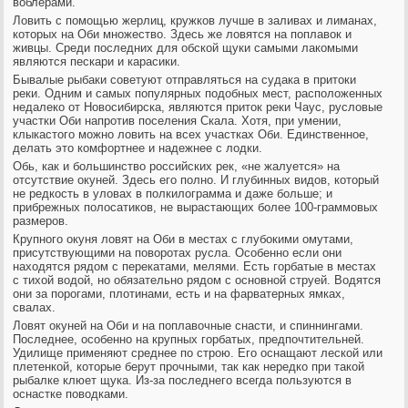
воблерами.
Ловить с помощью жерлиц, кружков лучше в заливах и лиманах,
которых на Оби множество. Здесь же ловятся на поплавок и
живцы. Среди последних для обской щуки самыми лакомыми
являются пескари и карасики.
Бывалые рыбаки советуют отправляться на судака в притоки
реки. Одним и самых популярных подобных мест, расположенных
недалеко от Новосибирска, являются приток реки Чаус, русловые
участки Оби напротив поселения Скала. Хотя, при умении,
клыкастого можно ловить на всех участках Оби. Единственное,
делать это комфортнее и надежнее с лодки.
Обь, как и большинство российских рек, «не жалуется» на
отсутствие окуней. Здесь его полно. И глубинных видов, который
не редкость в уловах в полкилограмма и даже больше; и
прибрежных полосатиков, не вырастающих более 100-граммовых
размеров.
Крупного окуня ловят на Оби в местах с глубокими омутами,
присутствующими на поворотах русла. Особенно если они
находятся рядом с перекатами, мелями. Есть горбатые в местах
с тихой водой, но обязательно рядом с основной струей. Водятся
они за порогами, плотинами, есть и на фарватерных ямках,
свалах.
Ловят окуней на Оби и на поплавочные снасти, и спиннингами.
Последнее, особенно на крупных горбатых, предпочтительней.
Удилище применяют среднее по строю. Его оснащают леской или
плетенкой, которые берут прочными, так как нередко при такой
рыбалке клюет щука. Из-за последнего всегда пользуются в
оснастке поводками.