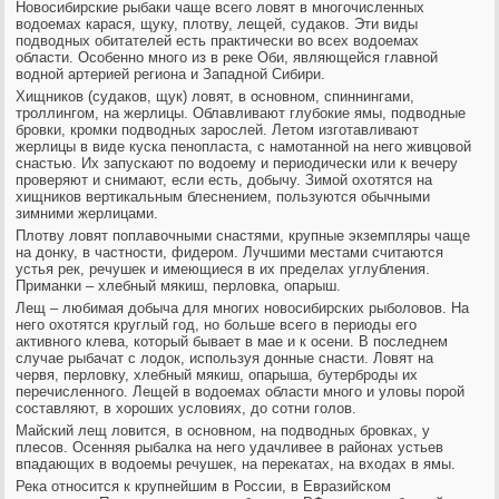
Новосибирские рыбаки чаще всего ловят в многочисленных
водоемах карася, щуку, плотву, лещей, судаков. Эти виды
подводных обитателей есть практически во всех водоемах
области. Особенно много из в реке Оби, являющейся главной
водной артерией региона и Западной Сибири.
Хищников (судаков, щук) ловят, в основном, спиннингами,
троллингом, на жерлицы. Облавливают глубокие ямы, подводные
бровки, кромки подводных зарослей. Летом изготавливают
жерлицы в виде куска пенопласта, с намотанной на него живцовой
снастью. Их запускают по водоему и периодически или к вечеру
проверяют и снимают, если есть, добычу. Зимой охотятся на
хищников вертикальным блеснением, пользуются обычными
зимними жерлицами.
Плотву ловят поплавочными снастями, крупные экземпляры чаще
на донку, в частности, фидером. Лучшими местами считаются
устья рек, речушек и имеющиеся в их пределах углубления.
Приманки – хлебный мякиш, перловка, опарыш.
Лещ – любимая добыча для многих новосибирских рыболовов. На
него охотятся круглый год, но больше всего в периоды его
активного клева, который бывает в мае и к осени. В последнем
случае рыбачат с лодок, используя донные снасти. Ловят на
червя, перловку, хлебный мякиш, опарыша, бутерброды их
перечисленного. Лещей в водоемах области много и уловы порой
составляют, в хороших условиях, до сотни голов.
Майский лещ ловится, в основном, на подводных бровках, у
плесов. Осенняя рыбалка на него удачливее в районах устьев
впадающих в водоемы речушек, на перекатах, на входах в ямы.
Река относится к крупнейшим в России, в Евразийском