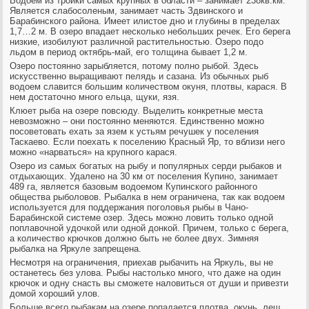
Водоем из тройки самых крупных в области – занимает 238кв.км.
Является слабосоленым, занимает часть Здвинского и
Барабинского района. Имеет илистое дно и глубины в пределах
1,7…2 м. В озеро впадает несколько небольших речек. Его берега
низкие, изобилуют различной растительностью. Озеро подо
льдом в период октябрь-май, его толщина бывает 1,2 м.
Озеро постоянно зарыбляется, потому полно рыбой. Здесь
искусственно выращивают пелядь и сазана. Из обычных рыб
водоем славится большим количеством окуня, плотвы, карася. В
нем достаточно много ельца, щуки, язя.
Клюет рыба на озере повсюду. Выделить конкретные места
невозможно – они постоянно меняются. Единственно можно
посоветовать ехать за язем к устьям речушек у поселения
Таскаево. Если поехать к поселению Красный Яр, то вблизи него
можно «нарваться» на крупного карася.
Озеро из самых богатых на рыбу и популярных серди рыбаков и
отдыхающих. Удалено на 30 км от поселения Купино, занимает
489 га, является базовым водоемом Купинского районного
общества рыболовов. Рыбалка в нем ограничена, так как водоем
используется для поддержания поголовья рыбы в Чано-
Барабинской системе озер. Здесь можно ловить только одной
поплавочной удочкой или одной донкой. Причем, только с берега,
а количество крючков должно быть не более двух. Зимняя
рыбалка на Яркуле запрещена.
Несмотря на ограничения, приехав рыбачить на Яркуль, вы не
останетесь без улова. Рыбы настолько много, что даже на один
крючок и одну снасть вы сможете наловиться от души и привезти
домой хороший улов.
Больше всего рыбакам на озере попадается плотва, окунь, лещ,