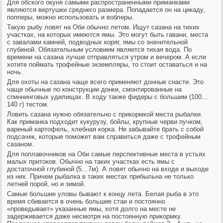
Для обского окуня самыми распространенными приманками
являются вертушки среднего размера. Попадается он на цикаду,
попперы, можно использовать и воблеры.
Такую рыбу ловят на Оби обычно летом. Ищут сазана на тихих
участках, на которых имеются ямы. Это могут быть гавани, места
с завалами камней, подводных коряг, ямы со значительной
глубиной. Обязательным условием является тихая вода. По
времени на сазана лучше отправляться утром и вечером. А если
хотите поймать трофейные экземпляры, то стоит оставаться и на
ночь.
Для охоты на сазана чаще всего применяют донные снасти. Это
чаще обычные по конструкции донки, смонтированные на
спиннинговых удилищах. В ходу также фидеры с большим (100…
140 г) тестом.
Ловить сазана нужно обязательно с прикормкой места рыбалки.
Как приманка подходит кукурузу, бойлы, крупные черви пучком,
вареный картофель, хлебная корка. Не забывайте брать с собой
подсачек, которые поможет вам справиться даже с трофейным
сазаном.
Для поплавочников на Оби самые перспективные места в устьях
малых притоков. Обычно на таких участках есть ямы с
достаточной глубиной (5…7м). А ловят обычно на входе и выходе
из них. Причем рыбалка в таких местах прибыльна не только
летней порой, но и зимой.
Самые большие уловы бывают к концу лета. Белая рыба в это
время сбивается в очень большие стаи и постоянно
«проведывает» указанные ямы, хотя долго на месте не
задерживается даже несмотря на постоянную прикормку.