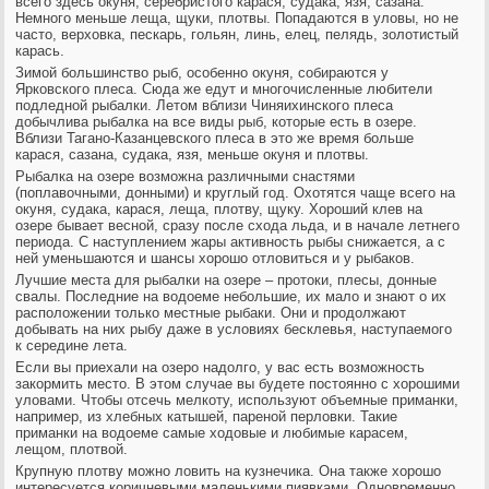
всего здесь окуня, серебристого карася, судака, язя, сазана.
Немного меньше леща, щуки, плотвы. Попадаются в уловы, но не
часто, верховка, пескарь, гольян, линь, елец, пелядь, золотистый
карась.
Зимой большинство рыб, особенно окуня, собираются у
Ярковского плеса. Сюда же едут и многочисленные любители
подледной рыбалки. Летом вблизи Чиняихинского плеса
добычлива рыбалка на все виды рыб, которые есть в озере.
Вблизи Тагано-Казанцевского плеса в это же время больше
карася, сазана, судака, язя, меньше окуня и плотвы.
Рыбалка на озере возможна различными снастями
(поплавочными, донными) и круглый год. Охотятся чаще всего на
окуня, судака, карася, леща, плотву, щуку. Хороший клев на
озере бывает весной, сразу после схода льда, и в начале летнего
периода. С наступлением жары активность рыбы снижается, а с
ней уменьшаются и шансы хорошо отловиться и у рыбаков.
Лучшие места для рыбалки на озере – протоки, плесы, донные
свалы. Последние на водоеме небольшие, их мало и знают о их
расположении только местные рыбаки. Они и продолжают
добывать на них рыбу даже в условиях бесклевья, наступаемого
к середине лета.
Если вы приехали на озеро надолго, у вас есть возможность
закормить место. В этом случае вы будете постоянно с хорошими
уловами. Чтобы отсечь мелкоту, используют объемные приманки,
например, из хлебных катышей, пареной перловки. Такие
приманки на водоеме самые ходовые и любимые карасем,
лещом, плотвой.
Крупную плотву можно ловить на кузнечика. Она также хорошо
интересуется коричневыми маленькими пиявками. Одновременно