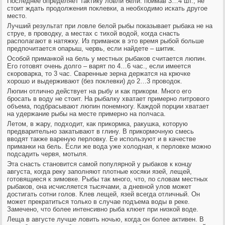
Последнее определяет тактику ловли бели: поймав 3…4 шт., не
стоит ждать продолжения поклевки, а необходимо искать другое
место.
Лучший результат при ловле белой рыбы показывает рыбака не на
струе, в проводку, а местах с тихой водой, когда снасть
располагают в натяжку. Из приманок в это время рыбой больше
предпочитается опарыш, червь, если найдете – шитик.
Особой приманкой на бель у местных рыбаков считается люпин.
Его готовят очень долго – варят по 4…6 час., если имеется
скороварка, то 3 час. Сваренные зерна держатся на крючке
хорошо и выдерживают (без поклевки) до 2…3 проводок.
Люпин отлично действует на рыбу и как прикорм. Много его
бросать в воду не стоит. На рыбалку хватает примерно литрового
объема, подбрасывают люпин понемногу. Каждой порции хватает
на удержание рыбы на месте примерно на полчаса.
Летом, в жару, подходит, как прикормка, ракушка, которую
предварительно закатывают в глину. В прикормочную смесь
вводят также вареную перловку. Ее используют и в качестве
приманки на бель. Если же вода уже холодная, к перловке можно
подсадить червя, мотыля.
Эта снасть становится самой популярной у рыбаков к концу
августа, когда реку заполняют плотные косяки язей, лещей,
готовящиеся к зимовке. Рыбы так много, что, по словам местных
рыбаков, она исчисляется тысячами, а дневной улов может
достигать сотни голов. Клев лещей, язей всегда отличный. Он
может прекратиться только в случае подъема воды в реке.
Замечено, что более интенсивно рыба клюет при низкой воде.
Леща в августе лучше ловить ночью, когда он более активен. В