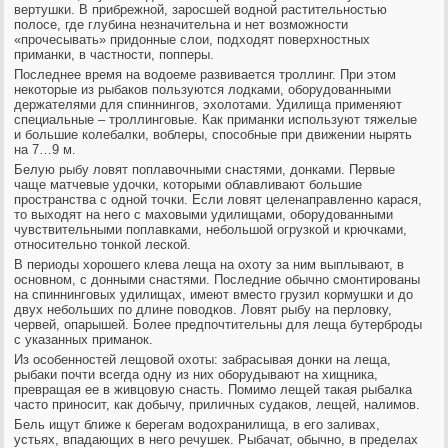
вертушки. В прибрежной, заросшей водной растительностью
полосе, где глубина незначительна и нет возможности
«прочесывать» придонные слои, подходят поверхностных
приманки, в частности, попперы.
Последнее время на водоеме развивается троллинг. При этом
некоторые из рыбаков пользуются лодками, оборудованными
держателями для спиннингов, эхолотами. Удилища применяют
специальные – троллинговые. Как приманки используют тяжелые
и большие колебалки, воблеры, способные при движении нырять
на 7…9 м.
Белую рыбу ловят поплавочными снастями, донками. Первые
чаще матчевые удочки, которыми облавливают большие
пространства с одной точки. Если ловят целенаправленно карася,
то выходят на него с маховыми удилищами, оборудованными
чувствительными поплавками, небольшой огрузкой и крючками,
относительно тонкой леской.
В периоды хорошего клева леща на охоту за ним выплывают, в
основном, с донными снастями. Последние обычно смонтированы
на спиннинговых удилищах, имеют вместо грузил кормушки и до
двух небольших по длине поводков. Ловят рыбу на перловку,
червей, опарышей. Более предпочтительны для леща бутерброды
с указанных приманок.
Из особенностей лещовой охоты: забрасывая донки на леща,
рыбаки почти всегда одну из них оборудывают на хищника,
превращая ее в живцовую снасть. Помимо лещей такая рыбалка
часто приносит, как добычу, приличных судаков, лещей, налимов.
Бель ищут ближе к берегам водохранилища, в его заливах,
устьях, впадающих в него речушек. Рыбачат, обычно, в пределах