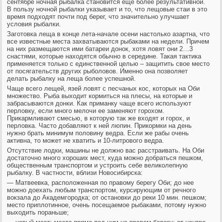
сентябре ночная рыбалка становится еще более результативной.
В пользу ночной рыбалки указывает и то, что лещовые стаи в это
время подходят почти под берег, что значительно улучшает
условия рыбалки.
Заготовка леща в конце лета-начале осени настолько азартна, что
все известные места захватываются рыбаками на недели. Причем
на них размещаются ими батареи донок, хотя ловят они 2…3
снастями, которые находятся обычно в середине. Такая тактика
применяется только с единственной целью – защитить свое место
от посягательств других рыболовов. Именно она позволяет
делать рыбалку на леща более успешной.
Чаще всего лещей, язей ловят с песчаных кос, которых на Оби
множество. Рыба выходит кормиться на плесы, на которые и
забрасываются донки. Как приманку чаще всего используют
перловку, если много мелочи ее заменяют горохом.
Прикармливают смесью, в которую так же входят и горох, и
перловка. Часто добавляют к ней люпин. Прикормки на день
нужно брать минимум половину ведра. Если же рабы очень
активна, то может не хватить и 10-литрового ведра.
Отсутствие лодки, машины не должно вас расстраивать. На Оби
достаточно много хороших мест, куда можно добраться пешком,
общественным транспортом и устроить себе великолепную
рыбалку. В частности, вблизи Новосибирска:
— Матвеевка, расположенная по правому берегу Оби; до нее
можно доехать любым транспортом, курсирующим от речного
вокзала до Академгородка; от остановки до реки 10 мин. пешком;
место приплотинное, очень посещаемое рыбаками, потому нужно
выходить пораньше;