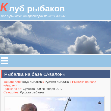
К
луб рыбаков
Все о рыбалке, на просторах нашей Родины!
Рыбалка на базе «Авалон»
You are here:
Клуб рыбаков
»
Русская рыбалка
» Рыбалка на базе
«Авалон»
Published on:
Суббота - 09 сентября 2017
Categories:
Русская рыбалка