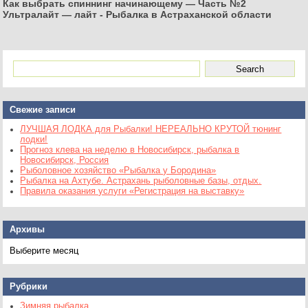
Как выбрать спиннинг начинающему — Часть №2
Ультралайт — лайт
-
Рыбалка в Астраханской области
Свежие записи
ЛУЧШАЯ ЛОДКА для Рыбалки! НЕРЕАЛЬНО КРУТОЙ тюнинг
лодки!
Прогноз клева на неделю в Новосибирск, рыбалка в
Новосибирск, Россия
Рыболовное хозяйство «Рыбалка у Бородина»
Рыбалка на Ахтубе. Астрахань рыболовные базы, отдых.
Правила оказания услуги «Регистрация на выставку»
Архивы
Архивы
Рубрики
Зимняя рыбалка