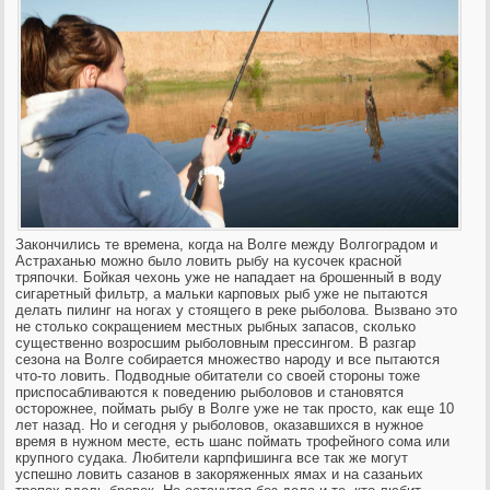
Закончились те времена, когда на Волге между Волгоградом и
Астраханью можно было ловить рыбу на кусочек красной
тряпочки. Бойкая чехонь уже не нападает на брошенный в воду
сигаретный фильтр, а мальк
и карповых рыб уже не пытаются
делать пилинг на ногах у стоящего в реке рыболова. Вызвано это
не столько сокращением местных рыбных запасов, сколько
существенно возросшим рыболовным прессингом. В разгар
сезона на Волге собирается множество народу и все пытаются
что-то ловить. Подводные обитатели со своей стороны тоже
приспосабливаются к поведению рыболовов и становятся
осторожнее, поймать рыбу в Волге уже не так просто, как еще 10
лет назад. Но и сегодня у рыболовов, оказавшихся в нужное
время в нужном месте, есть шанс поймать трофейного сома или
крупного судака. Любители карпфишинга все так же могут
успешно ловить сазанов в закоряженных ямах и на сазаньих