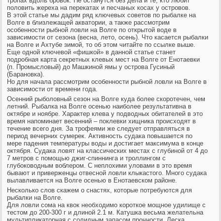
тропах вдоль бровок. Не останутся без дела и те, кто любит
половить жереха на перекатах и песчаных косах у островов.
В этой статье мы дадим ряд ключевых советов по рыбалке на
Волге в близлежащей акватории, а также рассмотрим
особенности рыбной ловли на Волге по открытой воде в
зависимости от сезона (весна, лето, осень). Что касается рыбалки
на Волге и Ахтубе зимой, то об этом читайте по ссылке выше.
Еще одной ключевой «фишкой» в данной статье станет
подробная карта секретных клевых мест на Волге от Енотаевки
(п. Промысловый) до Машкиной ямы у острова Гусиный
(Барановка).
Но для начала рассмотрим особенности рыбной ловли на Волге в
зависимости от времени года.
Осенний рыболовный сезон на Волге куда более скоротечен, чем
летний. Рыбалка на Волге осенью наиболее результативна в
октябре и ноябре. Характер клева у подводных обитателей в это
время напоминает весенний – поклевки хищника происходят в
течение всего дня. За трофеями же следует отправляться в
период вечерних сумерек. Активность судака повышается по
мере падения температуры воды и достигает максимума в конце
октября. Судака ловят на классических местах с глубиной от 4 до
7 метров с помощью джиг-спиннинга и троллингом с
глубоководным воблером. С неплохими уловами в это время
бывают и приверженцы отвесной ловли клыкастого. Много судака
вылавливается на Волге осенью в Енотаевском районе.
Несколько слов скажем о снастях, которые потребуются для
рыбалки на Волге.
Для ловли сома на квок необходимо короткое мощное удилище с
тестом до 200-300 г и длиной 2.1 м. Катушка весьма желательна
мультипликаторная с солидным запасом прочности. Леска