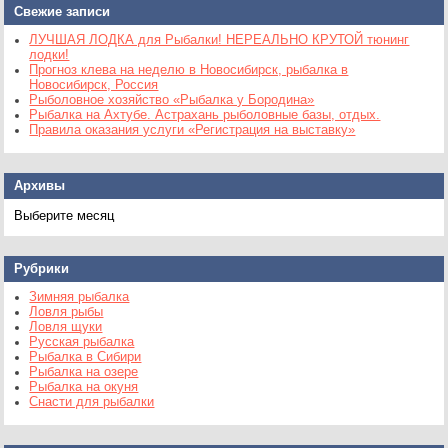
Свежие записи
ЛУЧШАЯ ЛОДКА для Рыбалки! НЕРЕАЛЬНО КРУТОЙ тюнинг
лодки!
Прогноз клева на неделю в Новосибирск, рыбалка в
Новосибирск, Россия
Рыболовное хозяйство «Рыбалка у Бородина»
Рыбалка на Ахтубе. Астрахань рыболовные базы, отдых.
Правила оказания услуги «Регистрация на выставку»
Архивы
Архивы
Рубрики
Зимняя рыбалка
Ловля рыбы
Ловля щуки
Русская рыбалка
Рыбалка в Сибири
Рыбалка на озере
Рыбалка на окуня
Снасти для рыбалки