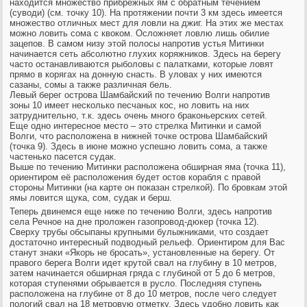
находится множество прибрежных ям с обратным течением
(суводи) (см. точку 10). На протяжении почти 3 км здесь имеется
множество отличных мест для ловли на джиг. На этих же местах
можно ловить сома с квоком. Осложняет ловлю лишь обилие
зацепов. В самом низу этой полосы напротив устья Митинки
начинается сеть абсолютно глухих коряжников. Здесь на берегу
часто останавливаются рыболовы с палатками, которые ловят
прямо в корягах на донную снасть. В уловах у них имеются
сазаны, сомы а также различная бель.
Левый берег острова Шамбайский по течению Волги напротив
зоны 10 имеет несколько песчаных кос, но ловить на них
затруднительно, т.к. здесь очень много браконьерских сетей.
Еще одно интересное место – это стрелка Митинки и самой
Волги, что расположена в нижней точке острова Шамбайский
(точка 9). Здесь в июне можно успешно ловить сома, а также
частенько пасется судак.
Выше по течению Митинки расположена обширная яма (точка 11),
ориентиром её расположения будет остов корабля с правой
стороны Митинки (на карте он показан стрелкой). По бровкам этой
ямы ловится щука, сом, судак и берш.
Теперь двинемся еще ниже по течению Волги, здесь напротив
села Речное на дне проложен газопровод-дюкер (точка 12).
Сверху трубы обсыпаны крупными булыжниками, что создает
достаточно интересный подводный рельеф. Ориентиром для Вас
станут знаки «Якорь не бросать», установленные на берегу. От
правого берега Волги идет крутой свал на глубину в 10 метров,
затем начинается обширная гряда с глубиной от 5 до 6 метров,
которая ступенями обрывается в русло. Последняя ступень
расположена на глубине от 8 до 10 метров, после чего следует
пологий свал на 18 метровую отметку. Здесь удобно ловить как