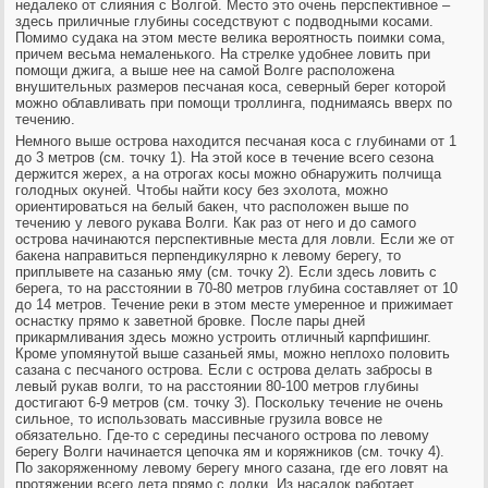
недалеко от слияния с Волгой. Место это очень перспективное –
здесь приличные глубины соседствуют с подводными косами.
Помимо судака на этом месте велика вероятность поимки сома,
причем весьма немаленького. На стрелке удобнее ловить при
помощи джига, а выше нее на самой Волге расположена
внушительных размеров песчаная коса, северный берег которой
можно облавливать при помощи троллинга, поднимаясь вверх по
течению.
Немного выше острова находится песчаная коса с глубинами от 1
до 3 метров (см. точку 1). На этой косе в течение всего сезона
держится жерех, а на отрогах косы можно обнаружить полчища
голодных окуней. Чтобы найти косу без эхолота, можно
ориентироваться на белый бакен, что расположен выше по
течению у левого рукава Волги. Как раз от него и до самого
острова начинаются перспективные места для ловли. Если же от
бакена направиться перпендикулярно к левому берегу, то
приплывете на сазанью яму (см. точку 2). Если здесь ловить с
берега, то на расстоянии в 70-80 метров глубина составляет от 10
до 14 метров. Течение реки в этом месте умеренное и прижимает
оснастку прямо к заветной бровке. После пары дней
прикармливания здесь можно устроить отличный карпфишинг.
Кроме упомянутой выше сазаньей ямы, можно неплохо половить
сазана с песчаного острова. Если с острова делать забросы в
левый рукав волги, то на расстоянии 80-100 метров глубины
достигают 6-9 метров (см. точку 3). Поскольку течение не очень
сильное, то использовать массивные грузила вовсе не
обязательно. Где-то с середины песчаного острова по левому
берегу Волги начинается цепочка ям и коряжников (см. точку 4).
По закоряженному левому берегу много сазана, где его ловят на
протяжении всего лета прямо с лодки. Из насадок работает