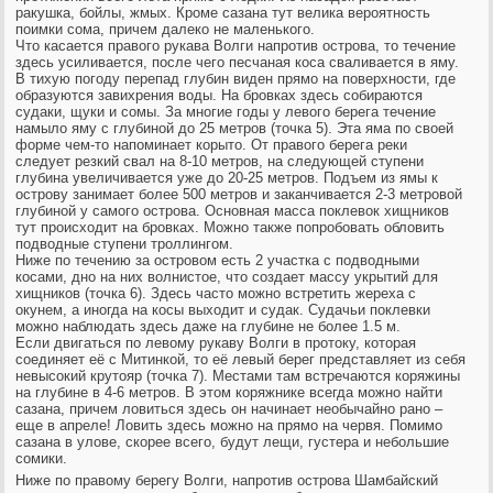
ракушка, бойлы, жмых. Кроме сазана тут велика вероятность
поимки сома, причем далеко не маленького.
Что касается правого рукава Волги напротив острова, то течение
здесь усиливается, после чего песчаная коса сваливается в яму.
В тихую погоду перепад глубин виден прямо на поверхности, где
образуются завихрения воды. На бровках здесь собираются
судаки, щуки и сомы. За многие годы у левого берега течение
намыло яму с глубиной до 25 метров (точка 5). Эта яма по своей
форме чем-то напоминает корыто. От правого берега реки
следует резкий свал на 8-10 метров, на следующей ступени
глубина увеличивается уже до 20-25 метров. Подъем из ямы к
острову занимает более 500 метров и заканчивается 2-3 метровой
глубиной у самого острова. Основная масса поклевок хищников
тут происходит на бровках. Можно также попробовать обловить
подводные ступени троллингом.
Ниже по течению за островом есть 2 участка с подводными
косами, дно на них волнистое, что создает массу укрытий для
хищников (точка 6). Здесь часто можно встретить жереха с
окунем, а иногда на косы выходит и судак. Судачьи поклевки
можно наблюдать здесь даже на глубине не более 1.5 м.
Если двигаться по левому рукаву Волги в протоку, которая
соединяет её с Митинкой, то её левый берег представляет из себя
невысокий крутояр (точка 7). Местами там встречаются коряжины
на глубине в 4-6 метров. В этом коряжнике всегда можно найти
сазана, причем ловиться здесь он начинает необычайно рано –
еще в апреле! Ловить здесь можно на прямо на червя. Помимо
сазана в улове, скорее всего, будут лещи, густера и небольшие
сомики.
Ниже по правому берегу Волги, напротив острова Шамбайский