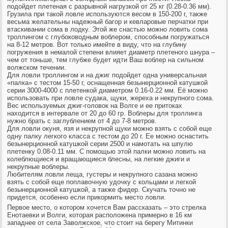
подойдет плетеная с разрывной нагрузкой от 25 кг (0.28-0.36 мм).
Грузила при такой ловле используются весом в 150-200 г, также
весьма желательны надежный багор и кевларовые перчатки при
втаскивании сома в лодку. Этой же снастью можно ловить сома
троллингом с глубоководным воблером, способным погружаться
на 8-12 метров. Вот только имейте в виду, что на глубину
погружения в немалой степени влияет диаметр плетеного шнура –
чем от тоньше, тем глубже будет идти Ваш воблер на сильном
волжском течении.
Для ловли троллингом и на джиг подойдет одна универсальная
«палка» с тестом 15-50 г, оснащенная безынерционной катушкой
серии 3000-4000 с плетенкой диаметром 0.16-0.22 мм. Её можно
использовать при ловле судака, щуки, жереха и некрупного сома.
Вес используемых джиг-головок на Волге и ее притоках
находится в интервале от 20 до 60 гр. Воблеры для троллинга
нужно брать с заглублением от 4 до 7-8 метров.
Для ловли окуня, язя и некрупной щуки можно взять с собой еще
одну палку легкого класса с тестом до 20 г. Ее можно оснастить
безынерционной катушкой серии 2500 и намотать на шпулю
плетенку 0.08-0.11 мм. С помощью этой палки можно ловить на
колеблющиеся и вращающиеся блесны, на легкие джиги и
некрупные воблеры.
Любителям ловли леща, густеры и некрупного сазана можно
взять с собой еще поплавочную удочку с кольцами и легкой
безынерционной катушкой, а также фидер. Скучать точно не
придется, особенно если прикормить место ловли.
Первое место, о котором хочется Вам рассказать – это стрелка
Енотаевки и Волги, которая расположена примерно в 16 км
западнее от села Заволжское, что стоит на берегу Митинки