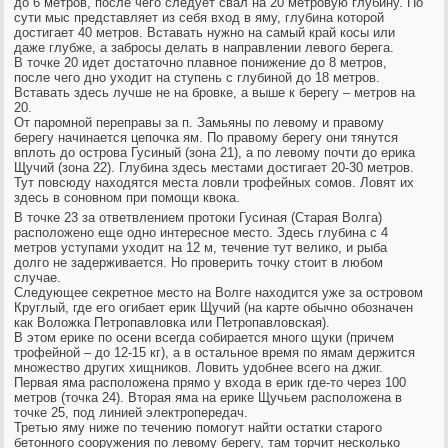
до 6 метров, после чего следует свал на 20 метровую глубину. По
сути мыс представляет из себя вход в яму, глубина которой
достигает 40 метров. Вставать нужно на самый край косы или
даже глубже, а забросы делать в направлении левого берега.
В точке 20 идет достаточно плавное понижение до 8 метров,
после чего дно уходит на ступень с глубиной до 18 метров.
Вставать здесь лучше не на бровке, а выше к берегу – метров на
20.
От паромной переправы за п. Замьяны по левому и правому
берегу начинается цепочка ям. По правому берегу они тянутся
вплоть до острова Гусиный (зона 21), а по левому почти до ерика
Щучий (зона 22). Глубина здесь местами достигает 20-30 метров.
Тут повсюду находятся места ловли трофейных сомов. Ловят их
здесь в соновном при помощи квока.
В точке 23 за ответвлением протоки Гусиная (Старая Волга)
расположено еще одно интересное место. Здесь глубина с 4
метров уступами уходит на 12 м, течение тут велико, и рыба
долго не задерживается. Но проверить точку стоит в любом
случае.
Следующее секретное место на Волге находится уже за островом
Круглый, где его огибает ерик Щучий (на карте обычно обозначен
как Воложка Петропавловка или Петропавловская).
В этом ерике по осени всегда собирается много щуки (причем
трофейной – до 12-15 кг), а в остальное время по ямам держится
множество других хищников. Ловить удобнее всего на джиг.
Первая яма расположена прямо у входа в ерик где-то через 100
метров (точка 24). Вторая яма на ерике Щучьем расположена в
точке 25, под линией электропередач.
Третью яму ниже по течению помогут найти остатки старого
бетонного сооружения по левому берегу, там торчит несколько