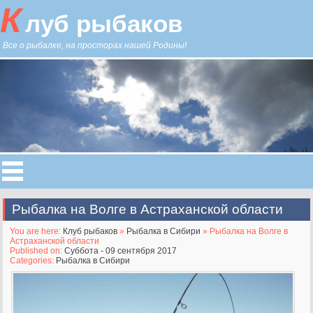
К
луб рыбаков
Все о рыбалке, на просторах нашей Родины!
Рыбалка на Волге в Астраханской области
You are here:
Клуб рыбаков
»
Рыбалка в Сибири
» Рыбалка на Волге в
Астраханской области
Published on:
Суббота - 09 сентября 2017
Categories:
Рыбалка в Сибири