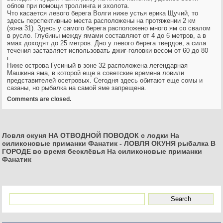
облов при помощи троллинга и эхолота.
Что касается левого берега Волги ниже устья ерика Щучий, то
здесь перспективные места расположены на протяжении 2 км
(зона 31). Здесь у самого берега расположено много ям со свалом
в русло. Глубины между ямами составляют от 4 до 6 метров, а в
ямах доходят до 25 метров. Дно у левого берега твердое, а сила
течения заставляет использовать джиг-головки весом от 60 до 80
г.
Ниже острова Гусиный в зоне 32 расположена легендарная
Машкина яма, в которой еще в советские времена ловили
представителей осетровых. Сегодня здесь обитают еще сомы и
сазаны, но рыбалка на самой яме запрещена.
Comments are closed.
Ловля окуня НА ОТВОДНОЙ ПОВОДОК с лодки На
силиконовые приманки Фанатик
-
ЛОВЛЯ ОКУНЯ рыбалка В
ГОРОДЕ во время бесклёвья На силиконовые приманки
Фанатик