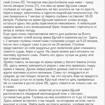
свай (точка 25). Четвертая яма расположена еще ниже – сразу
после овчарни (точка 27), эта яма на ерике Щучьем самая
глубокая из четырех. Заметить её без эхолота не так-то просто,
берега вокруг заболочены и заросли водной растительностью. Но
уже буквально в 7 метрах от берега глубина составляет 18-20
метров. Рыбалка на ерике Щучьем приносит уловы всегда,
остаться здесь без рыбы практически невозможно. А небольшая
ширина ерика и его возвышенный берег позволяют спрятаться от
ветра в любую погоду.
Еще одно очень перспективное место для рыбалки на Волге
представляет собой выход ерика Щучий в коренное русло. Здесь
с 2 метров глубина глинистыми ступенями уходит на 6-10 метров,
после чего следует свал в русло на 20 метров. Ступени
представляют из себя раздолье для любителей джиг-спиннинга:
ловится судак, берш и щука. На свале можно рассчитывать на
поклевку крупного сома. Ловить его здесь лучше на донку или
при помощи квока.
Удобно ловить на выходе из ерика прямо у белого бакена (точка
29), здесь можно заякориться рядом с ним или привязать лодку
прямо к бакену. Далее забрасываете донные снасти на свал и
ждете поклевки усатого великана. Сомы тут попадаются от
средних до настоящих гигантов, так что скучать Вам не придется.
Чуть выше устья по острову Круглый тянется цепь прибрежных
ям со свалом в русло (зона 28), здесь ловится не только сом, но
и сазан.
У правого берега Волги, напротив устья ерика Щучий
располагается обширный мелководный плес с песчано-
суглинистым дном. Глубина на нем колеблется от 4 до 12 метров.
Здесь можно встретить стаи лещей, за которыми на плес часто
выходит и судак. Найти рыбу на плесе нелегко, удобнее вести