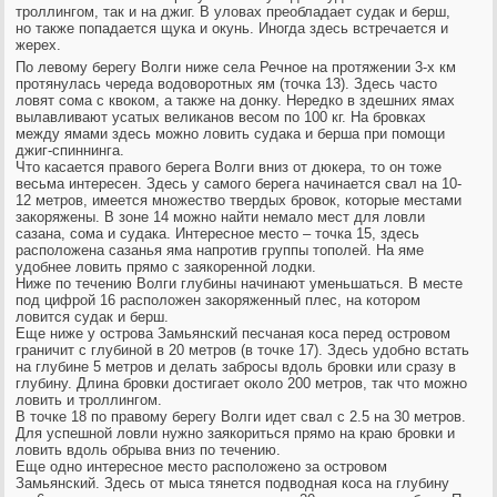
троллингом, так и на джиг. В уловах преобладает судак и берш,
но также попадается щука и окунь. Иногда здесь встречается и
жерех.
По левому берегу Волги ниже села Речное на протяжении 3-х км
протянулась череда водоворотных ям (точка 13). Здесь часто
ловят сома с квоком, а также на донку. Нередко в здешних ямах
вылавливают усатых великанов весом по 100 кг. На бровках
между ямами здесь можно ловить судака и берша при помощи
джиг-спиннинга.
Что касается правого берега Волги вниз от дюкера, то он тоже
весьма интересен. Здесь у самого берега начинается свал на 10-
12 метров, имеется множество твердых бровок, которые местами
закоряжены. В зоне 14 можно найти немало мест для ловли
сазана, сома и судака. Интересное место – точка 15, здесь
расположена сазанья яма напротив группы тополей. На яме
удобнее ловить прямо с заякоренной лодки.
Ниже по течению Волги глубины начинают уменьшаться. В месте
под цифрой 16 расположен закоряженный плес, на котором
ловится судак и берш.
Еще ниже у острова Замьянский песчаная коса перед островом
граничит с глубиной в 20 метров (в точке 17). Здесь удобно встать
на глубине 5 метров и делать забросы вдоль бровки или сразу в
глубину. Длина бровки достигает около 200 метров, так что можно
ловить и троллингом.
В точке 18 по правому берегу Волги идет свал с 2.5 на 30 метров.
Для успешной ловли нужно заякориться прямо на краю бровки и
ловить вдоль обрыва вниз по течению.
Еще одно интересное место расположено за островом
Замьянский. Здесь от мыса тянется подводная коса на глубину