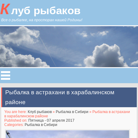
К
луб рыбаков
Все о рыбалке, на просторах нашей Родины!
Рыбалка в астрахани в харабалинском
районе
You are here:
Клуб рыбаков
»
Рыбалка в Сибири
» Рыбалка в астрахани
в харабалинском районе
Published on:
Пятница - 07 апреля 2017
Categories:
Рыбалка в Сибири