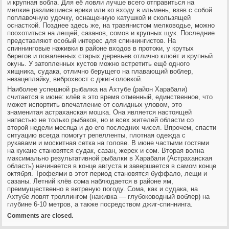
и крупная вобла. Для её ловли лучше всего отправиться на
мелкие разлившиеся ерики или ко входу в ильмень, взяв с собой
поплавочную удочку, оснащенную катушкой и скользящей
оснасткой. Позднее здесь же, на травянистом мелководье, можно
поохотиться на лещей, сазанов, сомов и крупных щук. Последние
представляют особый интерес для спиннингистов. На
спиннинговые наживки в районе входов в протоки, у крутых
берегов и поваленных старых деревьев отлично клюёт и крупный
окунь. У затопленных кустов можно встретить ещё одного
хищника, судака, отлично берущего на плавающий воблер,
незацепляйку, виброхвост с джиг-головкой.
Наиболее успешной рыбалка на Ахтубе (район Харабали)
считается в июне: клёв в это время отменный, единственное, что
может испортить впечатление от солидных уловом, это
знаменитая астраханская мошка. Она является настоящей
напастью не только рыбаков, но и всех жителей области со
второй недели месяца и до его последних чисел. Впрочем, спасти
ситуацию всегда помогут репелленты, плотная одежда с
рукавами и москитная сетка на голове. В июне частыми гостями
на кукане становятся судак, сазан, жерех и сом. Вторая волна
максимально результативной рыбалки в Харабали (Астраханская
область) начинается в конце августа и завершается в самом конце
октября. Трофеями в этот период становятся буффало, лещи и
сазаны. Летний клёв сома наблюдается в районе ям,
преимущественно в ветреную погоду. Сома, как и судака, на
Ахтубе ловят троллингом (наживка — глубоководный воблер) на
глубине 6-10 метров, а также посредством джиг-спиннинга.
Comments are closed.