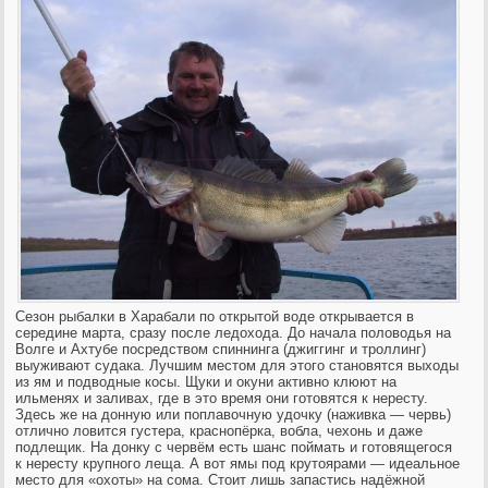
Сезон рыбалки в Харабали по открытой воде открывается в
середине марта, сразу после ледохода. До начала половодья на
Волге и Ахтубе посредством спиннинга (джиггинг и троллинг)
выуживают судака. Лучш
им местом для этого становятся выходы
из ям и подводные косы. Щуки и окуни активно клюют на
ильменях и заливах, где в это время они готовятся к нересту.
Здесь же на донную или поплавочную удочку (наживка — червь)
отлично ловится густера, краснопёрка, вобла, чехонь и даже
подлещик. На донку с червём есть шанс поймать и готовящегося
к нересту крупного леща. А вот ямы под крутоярами — идеальное
место для «охоты» на сома. Стоит лишь запастись надёжной