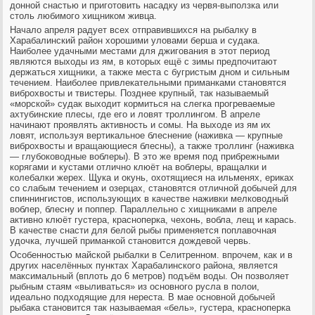
донной снастью и приготовить насадку из червя-выползка или
столь любимого хищником живца.
Начало апреля радует всех отправившихся на рыбалку в
Харабалинский район хорошими уловами берша и судака.
Наиболее удачными местами для джигования в этот период
являются выходы из ям, в которых ещё с зимы предпочитают
держаться хищники, а также места с бугристым дном и сильным
течением. Наиболее привлекательными приманками становятся
виброхвосты и твистеры. Позднее крупный, так называемый
«морской» судак выходит кормиться на слегка прогреваемые
ахтубинские плесы, где его и ловят троллингом. В апреле
начинают проявлять активность и сомы. На выходе из ям их
ловят, используя вертикальное блеснение (наживка — крупные
виброхвосты и вращающиеся блесны), а также троллинг (наживка
— глубоководные воблеры). В это же время под прибрежными
корягами и кустами отлично клюёт на воблеры, вращалки и
колебалки жерех. Щука и окунь, охотящиеся на ильменях, ериках
со слабым течением и озерцах, становятся отличной добычей для
спиннингистов, использующих в качестве наживки мелководный
воблер, блесну и поппер. Параллельно с хищниками в апреле
активно клюёт густера, красноперка, чехонь, вобла, лещ и карась.
В качестве снасти для белой рыбы применяется поплавочная
удочка, лучшей приманкой становится дождевой червь.
Особенностью майской рыбалки в Селитренном. впрочем, как и в
других населённых пунктах Харабалинского района, является
максимальный (вплоть до 6 метров) подъём воды. Он позволяет
рыбным стаям «выливаться» из основного русла в полои,
идеально подходящие для нереста. В мае основной добычей
рыбака становится так называемая «бель», густера, красноперка