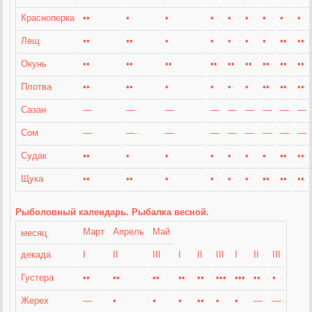
Красноперка
••
•
•
•
•
•
•
•
•
Лещ
••
••
•
•
•
•
•
••
••
Окунь
••
••
••
••
••
••
••
••
••
Плотва
••
••
•
•
•
•
••
••
••
Сазан
—
—
—
—
—
—
—
—
—
Сом
—
—
—
—
—
—
—
—
—
Судак
••
•
•
•
•
•
•
••
••
Щука
••
••
•
•
•
•
••
••
••
Рыболовный календарь. Рыбалка весной.
Март
Апрель
Май
месяц
декада
I
II
III
I
II
III
I
II
III
Густера
••
••
••
••
••
•••
•••
••
•
Жерех
—
•
•
•
••
•
•
—
—