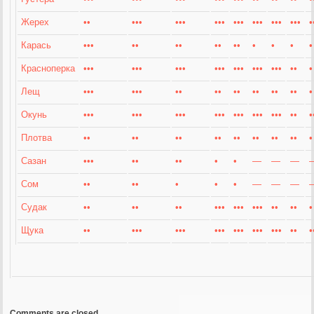
Жерех
••
•••
•••
•••
•••
•••
•••
•••
•
Карась
•••
••
••
••
••
•
•
•
•
Красноперка
•••
•••
•••
•••
•••
•••
•••
••
•
Лещ
•••
•••
••
••
••
••
••
••
•
Окунь
•••
•••
•••
•••
•••
•••
•••
••
•
Плотва
••
••
••
••
••
••
••
••
•
Сазан
•••
••
••
•
•
—
—
—
Сом
••
••
•
•
•
—
—
—
Судак
••
••
••
•••
•••
•••
••
••
•
Щука
••
•••
•••
•••
•••
•••
•••
••
•
Comments are closed.