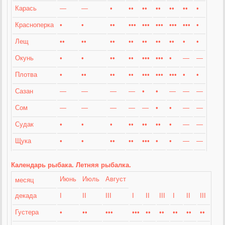
Карась
—
—
•
••
••
••
••
••
•
Красноперка
•
•
••
•••
•••
•••
•••
•••
•
Лещ
••
••
••
••
••
••
••
•
•
Окунь
•
•
••
••
•••
•••
•
—
—
Плотва
•
••
••
••
•••
•••
•••
•
•
Сазан
—
—
—
—
•
•
—
—
—
Сом
—
—
—
—
—
•
•
—
—
Судак
•
•
•
••
••
••
•
—
—
Щука
•
•
••
••
•••
•
•
—
—
Календарь рыбака. Летняя рыбалка.
Июнь
Июль
Август
месяц
декада
I
II
III
I
II
III
I
II
III
Густера
•
••
•••
•••
••
••
••
••
••