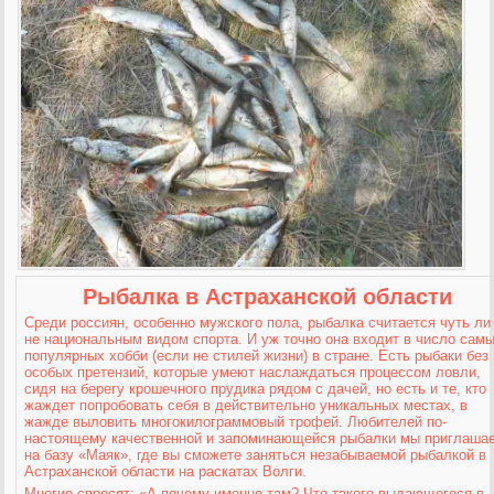
Рыбалка в Астраханской области
Среди россиян, особенно мужского пола, рыбалка считается чуть ли
не национальным видом спорта. И уж точно она входит в число сам
популярных хобби
(если не стилей жизни) в стране. Есть рыбаки без
особых претензий, которые умеют наслаждаться процессом ловли,
сидя на берегу крошечного прудика рядом с дачей, но есть и те, кто
жаждет попробовать себя в действительно уникальных местах, в
жажде выловить многокилограммовый трофей. Любителей по-
настоящему качественной и запоминающейся рыбалки мы приглаша
на базу «Маяк», где вы сможете заняться незабываемой рыбалкой в
Астраханской области на раскатах Волги.
Многие спросят: «А почему именно там? Что такого выдающегося в