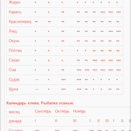
Жерех
•
•
•
•
•
•
•
•
•
Карась
•
•
••
••
••
••
•••
•••
•••
Красноперка
••
••
••
••
••
••
••
••
••
Лещ
•
•
••
••
••
••
••
•••
•••
Окунь
•
•
••
••
••
••
••
••
••
Плотва
•
•
•
•
•
••
••
••
••
Сазан
•
•
•
••
••
•••
•••
•••
•••
Сом
•
•
••
•••
•••
•••
•••
•••
•••
Судак
—
•
•••
•••
••
•
•
•
•
Щука
—
•
•••
•••
••
•
•
••
••
Календарь клева. Рыбалка осенью.
Сентябрь
Октябрь
Ноябрь
месяц
декада
I
II
III
I
II
III
I
II
I
Густера
•••
•••
•••
•••
•••
••
••
••
•