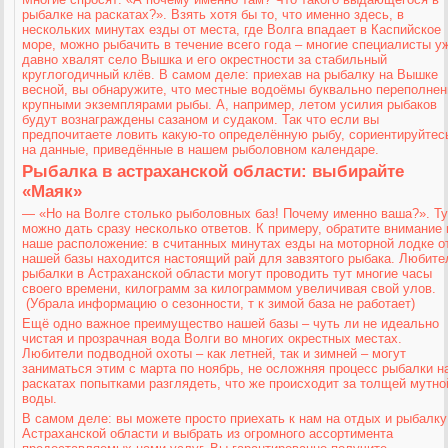
рыбалке на раскатах?». Взять хотя бы то, что именно здесь, в
нескольких минутах езды от места, где Волга впадает в Каспийское
море, можно рыбачить в течение всего года – многие специалисты у
давно хвалят село Вышка и его окрестности за стабильный
круглогодичный клёв. В самом деле: приехав на рыбалку на Вышке
весной, вы обнаружите, что местные водоёмы буквально переполне
крупными экземплярами рыбы. А, например, летом усилия рыбаков
будут вознаграждены сазаном и судаком. Так что если вы
предпочитаете ловить какую-то определённую рыбу, сориентируйтес
на данные, приведённые в нашем рыболовном календаре.
Рыбалка в астраханской области: выбирайте
«Маяк»
— «Но на Волге столько рыболовных баз! Почему именно ваша?». Ту
можно дать сразу несколько ответов. К примеру, обратите внимание 
наше расположение: в считанных минутах езды на моторной лодке о
нашей базы находится настоящий рай для завзятого рыбака. Любите
рыбалки в Астраханской области могут проводить тут многие часы
своего времени, килограмм за килограммом увеличивая свой улов.
(Убрала информацию о сезонности, т к зимой база не работает)
Ещё одно важное преимущество нашей базы – чуть ли не идеально
чистая и прозрачная вода Волги во многих окрестных местах.
Любители подводной охоты – как летней, так и зимней – могут
заниматься этим с марта по ноябрь, не осложняя процесс рыбалки н
раскатах попытками разглядеть, что же происходит за толщей мутно
воды.
В самом деле: вы можете просто приехать к нам на отдых и рыбалку
Астраханской области и выбрать из огромного ассортимента