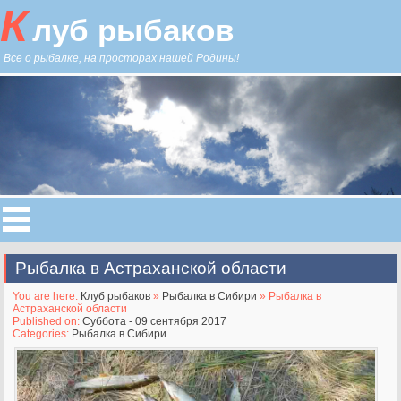
К
луб рыбаков
Все о рыбалке, на просторах нашей Родины!
Рыбалка в Астраханской области
You are here:
Клуб рыбаков
»
Рыбалка в Сибири
» Рыбалка в
Астраханской области
Published on:
Суббота - 09 сентября 2017
Categories:
Рыбалка в Сибири