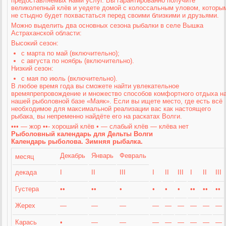
предоставляемых нами услуг. Вы гарантированно получите
великолепный клёв и уедете домой с колоссальным уловом, которы
не стыдно будет похвастаться перед своими близкими и друзьями.
Можно выделить два основных сезона рыбалки в селе Вышка
Астраханской области:
Высокий сезон:
с марта по май (включительно);
с августа по ноябрь (включительно).
Низкий сезон:
с мая по июль (включительно).
В любое время года вы сможете найти увлекательное
времяпрепровождение и множество способов комфортного отдыха н
нашей рыболовной базе «Маяк». Если вы ищете место, где есть всё
необходимое для максимальной реализации вас как настоящего
рыбака, вы непременно найдёте его на раскатах Волги.
••• — жор ••- хороший клёв • — слабый клёв — клёва нет
Рыболовный календарь для Дельты Волги
Календарь рыболова. Зимняя рыбалка.
Декабрь
Январь
Февраль
месяц
декада
I
II
III
I
II
III
I
II
III
Густера
••
••
•
•
•
•
••
••
••
Жерех
—
—
—
—
—
—
—
—
—
Карась
•
—
—
—
—
—
—
—
—