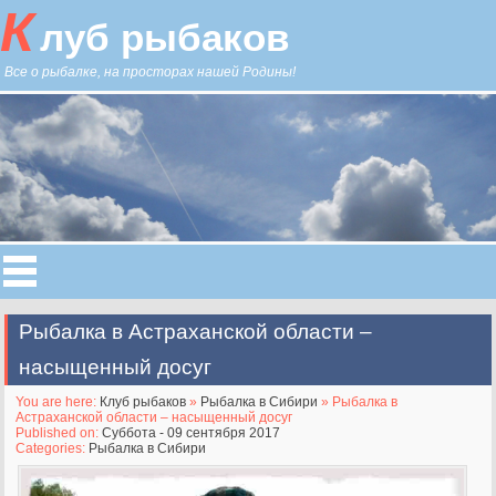
К
луб рыбаков
Все о рыбалке, на просторах нашей Родины!
Рыбалка в Астраханской области –
насыщенный досуг
You are here:
Клуб рыбаков
»
Рыбалка в Сибири
» Рыбалка в
Астраханской области – насыщенный досуг
Published on:
Суббота - 09 сентября 2017
Categories:
Рыбалка в Сибири