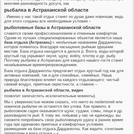
многими разновидность досуга, как
рыбалка в Астраханской области
. Именно у нас такой отдых станет по душе даже новичкам, ведь
для этого созданы все необходимые условия –
рыболовные базы в Астраханской области
славятся своим профессионализмом и отменным комфортом.
Одним из лучших специализированных объектов является наша
база отдыха (Астрахань)
с необычным названием Дарданеллы,
которое появилось благодаря насыщенно рыбным здешним
местам. База отдыха находится в дельте р. Волга, воды которой
круглый год укрывают окуня, щуку, воблу, плотву и др. рыбу.
Поэтому
рыбалка в Астрахани
для каждого нашего гостя станет
незабываемым времяпрепровождением.
База отдыха Дарданеллы предлагает отдых круглый год как для
активных компаний, так и для спокойных, семейных. Наша
природа благотворно влияет на каждого отдыхающего: чистый
свежий воздух, приятные окрестности, а главное –
рыбалка в Астраханской области, видео
позволит запечатлеть исключительные моменты).
Мы с уверенностью можем сказать, что никто из любителей или
новичков рыбалки не останется без улова. Как правило, в
рыболовном садке оказываются щуки, судаки, сомы, лещи и др.
разновидности рыб. К тому же, побывав у нас не единожды, вы
сможете попробовать свою рыболовецкую удачу в разное время
года при одинаково приятных и комфортных условиях
размещения на базе отдыха Дарданеллы. Как видите, сочетание
территории и вида отдыха – «