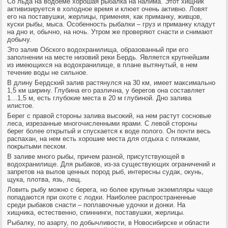
Со льда на водоеме хорошая рыбалка на налима. Этот хищник
активизируется в холодное время и клюет очень активно. Ловят
его на поставушки, жерлицы, применяя, как приманку, живцов,
куски рыбы, мыса. Особенность рыбалки – груз и приманку кладут
на дно и, обычно, на ночь. Утром же проверяют снасти и снимают
добычу.
Это залив Обского водохранилища, образованный при его
заполнении на месте низовий реки Бердь. Является крупнейшим
из имеющихся на водохранилище, в плане вытянутый, в нем
течение воды не сильное.
В длину Бердский залив растянулся на 30 км, имеет максимально
1,5 км ширину. Глубина его различна, у берегов она составляет
1…1,5 м, есть глубокие места в 20 м глубиной. Дно залива
илистое.
Берег с правой стороны залива высокий, на нем растут сосновые
леса, изрезанные многочисленными ярами. С левой стороны
берег более открытый и спускается к воде полого. Он почти весь
распахан, на нем есть хорошие места для отдыха с пляжами,
покрытыми песком.
В заливе много рыбы, причем разной, присутствующей в
водохранилище. Для рыбаков, из-за существующих ограничений и
запретов на вылов ценных пород рыб, интересны судак, окунь,
щука, плотва, язь, лещ.
Ловить рыбу можно с берега, но более крупные экземпляры чаще
попадаются при охоте с лодки. Наиболее распространенные
среди рыбаков снасти – поплавочные удочки и донки. На
хищника, естественно, спиннинги, поставушки, жерлицы.
Рыбалку, по азарту, по добычливости, в Новосибирске и области