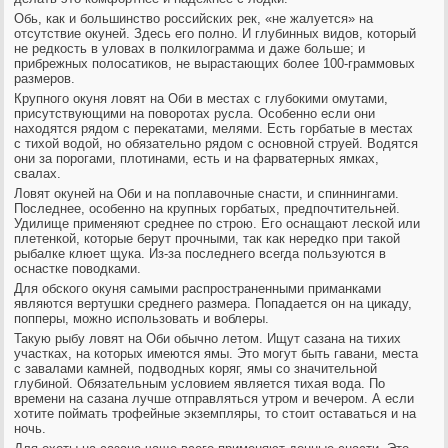
Обь, как и большинство российских рек, «не жалуется» на
отсутствие окуней. Здесь его полно. И глубинных видов, который
не редкость в уловах в полкилограмма и даже больше; и
прибрежных полосатиков, не вырастающих более 100-граммовых
размеров.
Крупного окуня ловят на Оби в местах с глубокими омутами,
присутствующими на поворотах русла. Особенно если они
находятся рядом с перекатами, мелями. Есть горбатые в местах
с тихой водой, но обязательно рядом с основной струей. Водятся
они за порогами, плотинами, есть и на фарватерных ямках,
свалах.
Ловят окуней на Оби и на поплавочные снасти, и спиннингами.
Последнее, особенно на крупных горбатых, предпочтительней.
Удилище применяют среднее по строю. Его оснащают леской или
плетенкой, которые берут прочными, так как нередко при такой
рыбалке клюет щука. Из-за последнего всегда пользуются в
оснастке поводками.
Для обского окуня самыми распространенными приманками
являются вертушки среднего размера. Попадается он на цикаду,
попперы, можно использовать и воблеры.
Такую рыбу ловят на Оби обычно летом. Ищут сазана на тихих
участках, на которых имеются ямы. Это могут быть гавани, места
с завалами камней, подводных коряг, ямы со значительной
глубиной. Обязательным условием является тихая вода. По
времени на сазана лучше отправляться утром и вечером. А если
хотите поймать трофейные экземпляры, то стоит оставаться и на
ночь.