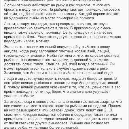
Люпин отлично действует на рыбу и как прикорм. Много его
бросать в воду не стоит. На рыбалку хватает примерно литрового
объема, подбрасывают люпин понемногу. Каждой порции хватает
на удержание рыбы на месте примерно на полчаса.
Летом, в жару, подходит, как прикормка, ракушка, которую
предварительно закатывают в глину. В прикормочную смесь
вводят также вареную перловку. Ее используют и в качестве
приманки на бель. Если же вода уже холодная, к перловке можно
подсадить червя, мотыля.
Эта снасть становится самой популярной у рыбаков к концу
августа, когда реку заполняют плотные косяки язей, лещей,
готовящиеся к зимовке. Рыбы так много, что, по словам местных
рыбаков, она исчисляется тысячами, а дневной улов может
достигать сотни голов. Клев лещей, язей всегда отличный. Он
может прекратиться только в случае подъема воды в реке.
Замечено, что более интенсивно рыба клюет при низкой воде.
Леща в августе лучше ловить ночью, когда он более активен. В
сентябре ночная рыбалка становится еще более результативной.
В пользу ночной рыбалки указывает и то, что лещовые стаи в это
время подходят почти под берег, что значительно улучшает
условия рыбалки.
Заготовка леща в конце лета-начале осени настолько азартна, что
все известные места захватываются рыбаками на недели. Причем
на них размещаются ими батареи донок, хотя ловят они 2…3
снастями, которые находятся обычно в середине. Такая тактика
применяется только с единственной целью – защитить свое место
от посягательств других рыболовов. Именно она позволяет
делать рыбалку на леща более успешной.