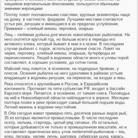
хищников вертикальным блеснением, пользуются обычными
зимними жерлицами.
Плотву ловят поплавочными снастями, крупные экземпляры чаще
на донку, в частности, фидером. Лучшими местами считаются
устья рек, речушек и имеющиеся в их пределах углубления.
Приманки – хлебный мякиш, перловка, опарыш.
Лещ – любимая добыча для многих новосибирских рыболовов. На
него охотятся круглый год, но больше всего в периоды его
активного клева, который бывает в мае и к осени. В последнем
случае рыбачат с лодок, используя донные снасти. Ловят на
червя, перловку, хлебный мякиш, опарыша, бутерброды их
перечисленного. Лещей в водоемах области много и уловы порой
составляют, в хороших условиях, до сотни голов.
Майский лещ ловится, в основном, на подводных бровках, у
плесов. Осенняя рыбалка на него удачливее в районах устьев
впадающих в водоемы речушек, на перекатах, на входах в ямы.
Река относится к крупнейшим в России, в Евразийском
континенте. Протекает по пяти субъектам РФ, входит в бассейн
Карского моря. Питается, в основном, от таяния снега. Половодье
на ней в Новосибирской области наблюдается в апреле. Месяцем-
полтора позже в реке происходит самый большой подъем воды.
Летний межень в водоеме неустойчив.
В Оби сегодня живет примерно пять десятков разных видов рыб,
35 из которых являются промысловыми. В числе последних
осетр, нельма, стерлядь, целый ряд сиговых. Из остальных,
которые добываются не только в промышленном масштабе, но и
составляют практически весь улов любителей-рыболовов – язь,
елец, пескарь, налим, окунь, щиповка, сибирская щука, карась,