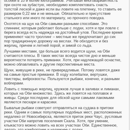
особей в 10 и более килограммов. Учитывая многовариантность
при охоте на зубастую, необходимо комплектовать снасть
толстой леской и даже если вы ловите на плетенку, то ставить ее
размером 0,22 мм и не меньше. Обязательно и присутствие
стального или иного по материалу, но прочного поводка.
Охотятся на щук на Оби самыми разными способами. Это
спиннинг, которым работают больше с лодки, хотя и при ловле с
берега всегда есть надежда на достойный улов. Последнее время
применяют часто троллинг – местные же предпочитают до сих
пор традиционную дорожку на веслах. Не обходится и без
жерлиц, причем и летней порой, и зимой со льда.
Лучшими местами, где больше всего водится щуки, на Оби
считаются плесы. В таких местах всегда чистое дно и меньше
вероятности потерять приманки. Хотя, при надлежащей оснастке,
можно облавливать и другие перспективные места.
Щуки, живущие в реке, не привередливые. Потому ловятся даже
на самые простые приманки. В ходу колебалки, вертушки,
твистеры, виброхвосты. Пользуются рыбаки, конечно, и разными
воблерами.
Ловить с помощью жерлиц, кружков лучше в заливах и лиманах,
которых на Оби множество. Здесь же ловятся на поплавок и
живцы. Среди последних для обской щуки самыми лакомыми
являются пескари и карасики.
Бывалые рыбаки советуют отправляться на судака в притоки
реки. Одним и самых популярных подобных мест, расположенных
недалеко от Новосибирска, являются приток реки Чаус, русловые
участки Оби напротив поселения Скала. Хотя, при умении,
клыкастого можно ловить на всех участках Оби. Единственное,
делать это комфортнее и надежнее с лодки.