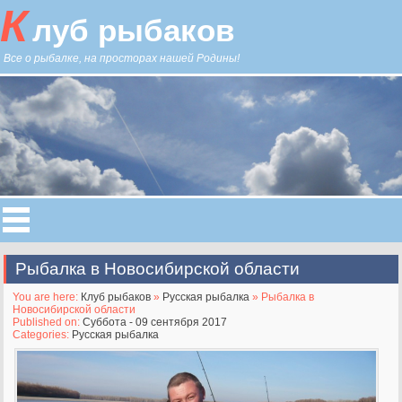
К
луб рыбаков
Все о рыбалке, на просторах нашей Родины!
Рыбалка в Новосибирской области
You are here:
Клуб рыбаков
»
Русская рыбалка
» Рыбалка в
Новосибирской области
Published on:
Суббота - 09 сентября 2017
Categories:
Русская рыбалка