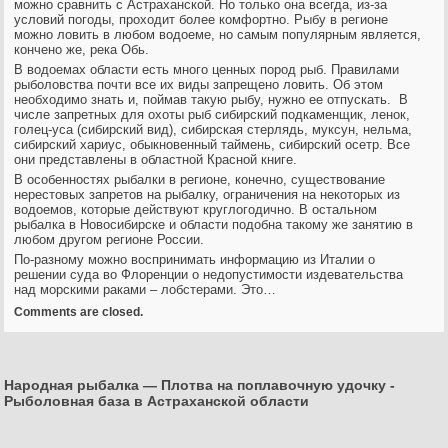
можно сравнить с Астраханской. Но только она всегда, из-за
условий погоды, проходит более комфортно. Рыбу в регионе
можно ловить в любом водоеме, но самым популярным является,
кончено же, река Обь.
В водоемах области есть много ценных пород рыб. Правилами
рыболовства почти все их виды запрещено ловить. Об этом
необходимо знать и, поймав такую рыбу, нужно ее отпускать. В
числе запретных для охоты рыб сибирский подкаменщик, ленок,
голец-уса (сибирский вид), сибирская стерлядь, муксун, нельма,
сибирский хариус, обыкновенный таймень, сибирский осетр. Все
они представлены в областной Красной книге.
В особенностях рыбалки в регионе, конечно, существование
нерестовых запретов на рыбалку, ограничения на некоторых из
водоемов, которые действуют круглогодично. В остальном
рыбалка в Новосибирске и области подобна такому же занятию в
любом другом регионе России.
По-разному можно воспринимать информацию из Италии о
решении суда во Флоренции о недопустимости издевательства
над морскими раками – лобстерами. Это…
Comments are closed.
Народная рыбалка — Плотва на поплавочную удочку
-
Рыболовная база в Астраханской области