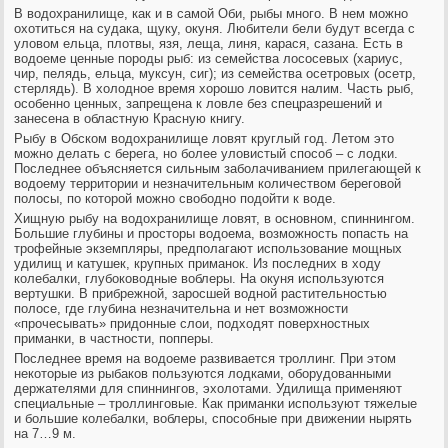
В водохранилище, как и в самой Оби, рыбы много. В нем можно
охотиться на судака, щуку, окуня. Любители бели будут всегда с
уловом ельца, плотвы, язя, леща, линя, карася, сазана. Есть в
водоеме ценные породы рыб: из семейства лососевых (хариус,
чир, пелядь, ельца, муксун, сиг); из семейства осетровых (осетр,
стерлядь). В холодное время хорошо ловится налим. Часть рыб,
особенно ценных, запрещена к ловле без спецразрешений и
занесена в областную Красную книгу.
Рыбу в Обском водохранилище ловят круглый год. Летом это
можно делать с берега, но более уловистый способ – с лодки.
Последнее объясняется сильным заболачиванием прилегающей к
водоему территории и незначительным количеством береговой
полосы, по которой можно свободно подойти к воде.
Хищную рыбу на водохранилище ловят, в основном, спиннингом.
Большие глубины и просторы водоема, возможность попасть на
трофейные экземпляры, предполагают использование мощных
удилищ и катушек, крупных приманок. Из последних в ходу
колебалки, глубоководные воблеры. На окуня используются
вертушки. В прибрежной, заросшей водной растительностью
полосе, где глубина незначительна и нет возможности
«прочесывать» придонные слои, подходят поверхностных
приманки, в частности, попперы.
Последнее время на водоеме развивается троллинг. При этом
некоторые из рыбаков пользуются лодками, оборудованными
держателями для спиннингов, эхолотами. Удилища применяют
специальные – троллинговые. Как приманки используют тяжелые
и большие колебалки, воблеры, способные при движении нырять
на 7…9 м.