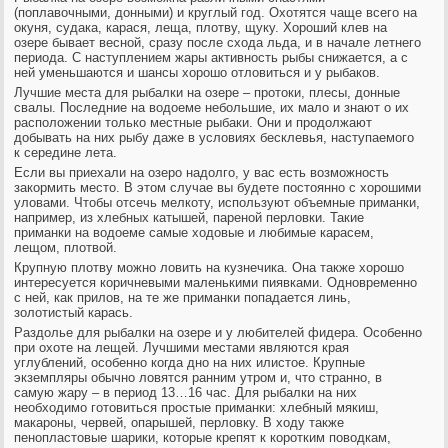
(поплавочными, донными) и круглый год. Охотятся чаще всего на
окуня, судака, карася, леща, плотву, щуку. Хороший клев на
озере бывает весной, сразу после схода льда, и в начале летнего
периода. С наступлением жары активность рыбы снижается, а с
ней уменьшаются и шансы хорошо отловиться и у рыбаков.
Лучшие места для рыбалки на озере – протоки, плесы, донные
свалы. Последние на водоеме небольшие, их мало и знают о их
расположении только местные рыбаки. Они и продолжают
добывать на них рыбу даже в условиях бесклевья, наступаемого
к середине лета.
Если вы приехали на озеро надолго, у вас есть возможность
закормить место. В этом случае вы будете постоянно с хорошими
уловами. Чтобы отсечь мелкоту, используют объемные приманки,
например, из хлебных катышей, пареной перловки. Такие
приманки на водоеме самые ходовые и любимые карасем,
лещом, плотвой.
Крупную плотву можно ловить на кузнечика. Она также хорошо
интересуется коричневыми маленькими пиявками. Одновременно
с ней, как прилов, на те же приманки попадается линь,
золотистый карась.
Раздолье для рыбалки на озере и у любителей фидера. Особенно
при охоте на лещей. Лучшими местами являются края
углублений, особенно когда дно на них илистое. Крупные
экземпляры обычно ловятся ранним утром и, что странно, в
самую жару – в период 13…16 час. Для рыбалки на них
необходимо готовиться простые приманки: хлебный мякиш,
макароны, червей, опарышей, перловку. В ходу также
пенопластовые шарики, которые крепят к коротким поводкам,