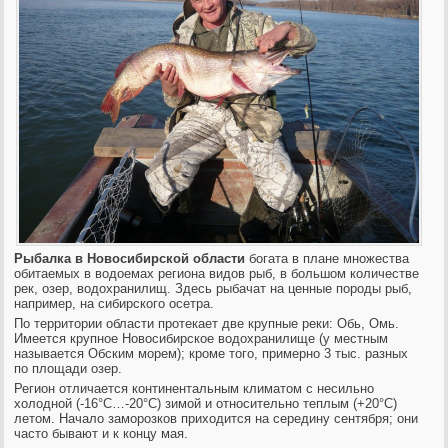
Рыбалка в Новосибирской области
богата в плане множества
обитаемых в водоемах региона видов рыб, в большом количестве
рек, оз
ер, водохранилищ. Здесь рыбачат на ценные породы рыб,
например, на сиб
ирского осетра.
По территории области протекает две крупные реки: Обь, Омь.
Имеется крупное Новосибирское водохранилище (у местным
называется Обским морем); кроме того, примерно 3 тыс. разных
по площади озер.
Регион отличается континентальным климатом с несильно
холодной (-16°С…-20°С) зимой и относительно теплым (+20°С)
летом. Начало заморозков приходится на середину сентября; они
часто бывают и к концу мая.