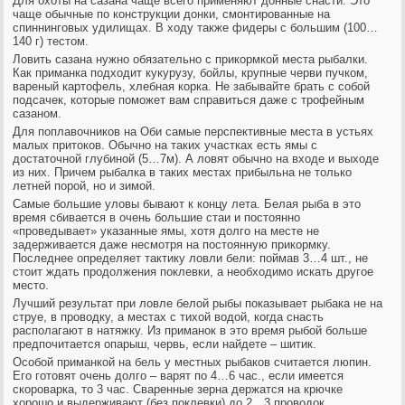
Для охоты на сазана чаще всего применяют донные снасти. Это
чаще обычные по конструкции донки, смонтированные на
спиннинговых удилищах. В ходу также фидеры с большим (100…
140 г) тестом.
Ловить сазана нужно обязательно с прикормкой места рыбалки.
Как приманка подходит кукурузу, бойлы, крупные черви пучком,
вареный картофель, хлебная корка. Не забывайте брать с собой
подсачек, которые поможет вам справиться даже с трофейным
сазаном.
Для поплавочников на Оби самые перспективные места в устьях
малых притоков. Обычно на таких участках есть ямы с
достаточной глубиной (5…7м). А ловят обычно на входе и выходе
из них. Причем рыбалка в таких местах прибыльна не только
летней порой, но и зимой.
Самые большие уловы бывают к концу лета. Белая рыба в это
время сбивается в очень большие стаи и постоянно
«проведывает» указанные ямы, хотя долго на месте не
задерживается даже несмотря на постоянную прикормку.
Последнее определяет тактику ловли бели: поймав 3…4 шт., не
стоит ждать продолжения поклевки, а необходимо искать другое
место.
Лучший результат при ловле белой рыбы показывает рыбака не на
струе, в проводку, а местах с тихой водой, когда снасть
располагают в натяжку. Из приманок в это время рыбой больше
предпочитается опарыш, червь, если найдете – шитик.
Особой приманкой на бель у местных рыбаков считается люпин.
Его готовят очень долго – варят по 4…6 час., если имеется
скороварка, то 3 час. Сваренные зерна держатся на крючке
хорошо и выдерживают (без поклевки) до 2…3 проводок.