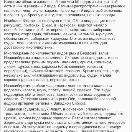
Водоемы области заселены более чем 50 видами костных рыб;
есть в них и миноги – 2 вида. Самыми распространенными рыбами
являются лещ, окунь, карась. На сегодня 9 видов рыб включены
в областную Красную книгу; это, в основном, ценные породы.
Наиболее богатая ихтиофауна в реке Обь и впадающих в нее
речушках, притоках. В них, в частности, водится немало
ценнейших видов рыб: их перечень представлен сибирским
осетром, стерлядью, тайменем, ленком, нельмой, муксуном,
обским сигом, сибирским хариусом. В этих же водоемах есть
судак, лещ, которые акклиматизированы в них и сегодня
достаточно многочисленны.
Многообразен по количеству видов рыб и Бердский залив
Новосибирского водохранилища. Их примерно двадцать, и они
представлены: речным окунем, налимом, ершом, гольяном,
линем, щукой, язем, карасем (обыкновенным золотым,
серебряным), сибирской плотвой, сазаном. Кроме них есть еще
несколько акклиматизированных видов: лещ, судак, малая
корюшка (девятиглавая), верховка, ротан.
Новосибирские рыбаки чаще всего ловят в многочисленных
водоемах карася, щуку, плотву, лещей, судаков. Эти виды
подводных обитателей есть практически во всех водоемах
области. Особенно много из в реке Оби, являющейся главной
водной артерией региона и Западной Сибири.
Хищников (судаков, щук) ловят, в основном, спиннингами,
троллингом, на жерлицы. Облавливают глубокие ямы, подводные
бровки, кромки подводных зарослей. Летом изготавливают
жерлицы в виде куска пенопласта, с намотанной на него живцовой
снастью. Их запускают по водоему и периодически или к вечеру
проверяют и снимают, если есть, добычу. Зимой охотятся на