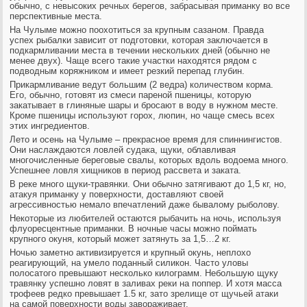
обычно, с невысоких речных берегов, забрасывая приманку во все
перспективные места.
На Чулыме можно поохотиться за крупным сазаном. Правда
успех рыбалки зависит от подготовки, которая заключается в
подкармливании места в течении нескольких дней (обычно не
менее двух). Чаще всего такие участки находятся рядом с
подводным коряжником и имеет резкий перепад глубин.
Прикармливание ведут большим (2 ведра) количеством корма.
Его, обычно, готовят из смеси пареной пшеницы, которую
закатывает в глиняные шары и бросают в воду в нужном месте.
Кроме пшеницы используют горох, люпин, но чаще смесь всех
этих ингредиентов.
Лето и осень на Чулыме – прекрасное время для спиннингистов.
Они наслаждаются ловлей судака, щуки, облавливая
многочисленные береговые свалы, которых вдоль водоема много.
Успешнее ловля хищников в период рассвета и заката.
В реке много щуки-травянки. Они обычно затягивают до 1,5 кг, но,
атакуя приманку у поверхности, доставляют своей
агрессивностью немало впечатлений даже бывалому рыболову.
Некоторые из любителей остаются рыбачить на ночь, используя
флуоресцентные приманки. В ночные часы можно поймать
крупного окуня, который может затянуть за 1,5…2 кг.
Ночью заметно активизируется и крупный окунь, неплохо
реагирующий, на умело поданный силикон. Часто уловы
полосатого превышают несколько килограмм. Небольшую щуку
травянку успешно ловят в заливах реки на поппер. И хотя масса
трофеев редко превышает 1.5 кг, зато зрелище от щучьей атаки
на самой поверхности воды завораживает.