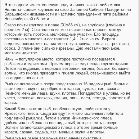
Этот водоем имеет соленую воду и лишен какого-либо стока.
Является самым крупным из озер Западной Сибири. Находится на
Барабинской низменности и частично принадлежит пяти районам
Новосибирской области.
Озеро почти круглое в плане (91х88 км), не глубокое (глубина в
среднем 2 м). Составлено из многочисленных плесов, между
которыми есть протоки, мелководные участки. Его площадь
постоянно меняется и составляет 1,4…2тыс.кв.км. Берега
водоема невысокие, на них много кустарника, камыша, тростника,
осоки. В плане они сильно изрезаны. Дно местами песчаное,
местами илистое.
Чаны – популярное место, которое постоянно посещается
рыбаками и туристами. Причем первые едут сюда круглогодично.
Летом на водоеме, в периоды ветреной погоды, бывают большие
волны, что иногда приводит к гибели людей, отважившихся выйти
на лодке в ненастье.
Рыбное поголовье в озере представлено 16 видами рыб. Больше
всего здесь окуня, серебристого карася, судака, язя, сазана.
Немного меньше леща, щуки, плотвы. Попадаются в уловы, но не
часто, верховка, пескарь, гольян, линь, елец, пелядь, золотистый
карась.
Зимой большинство рыб, особенно окуня, собираются у
Ярковского плеса. Сюда же едут и многочисленные любители
подледной рыбалки. Летом вблизи Чиняихинского плеса
добычлива рыбалка на все виды рыб, которые есть в озере.
Вблизи Тагано-Казанцевского плеса в это же время больше
карася, сазана, судака, язя, меньше окуня и плотвы.
Рыбалка на озере возможна различными снастями