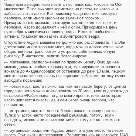
Чаще всего лещей, язей ловят с песчаных кос, которых на Оби
множество. Рыба выходит кормиться на плесы, на которые и
забрасываются донки. Как приманку чаще всего используют
перловку, если много мелочи ее заменяют горохом.
Прикармливают смесью, в которую так же входят и горох, и
перловка. Часто добавляют к ней люпин. Прикормки на день
нужно брать минимум половину ведра. Если же рабы очень
активна, то может не хватить и 10-литрового ведра.
Отсутствие лодки, машины не должно вас расстраивать. На Оби
достаточно много хороших мест, куда можно добраться пешком,
общественным транспортом и устроить себе великолепную
рыбалку. В частности, вблизи Новосибирска:
— Матвеевка, расположенная по правому берегу Оби; до нее
можно доехать любым транспортом, курсирующим от речного
вокзала до Академгородка; от остановки до реки 10 мин. пешком;
место приплотинное, очень посещаемое рыбаками, потому нужно
выходить пораньше;
— новый мост; место прямо под ним на правом берегу; от центра
города до него можно дойти пешком за 20 мин., можно доехать до
остановки «Фабричная»; на дне много препятствий, за которые
часто цепляется снасть; да и сам берег очень засорен, что
неприятно;
— метромост, место с левого берега реки в сторону притока
Тулки; участок часто посещаемый рыбаками, потому, если
опоздать, можно и не «пристроиться»; к тому же на нем много
сетей;
— Бугринская роща или Радиостанция; это уже место на левом
берегу Оби; ехать до остановки «Радиостанция» на автобусе 1243