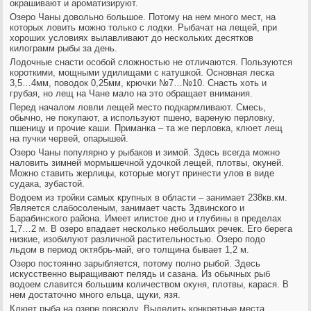
окрашивают и ароматизируют.
Озеро Чаны довольно большое. Потому на нем много мест, на
которых ловить можно только с лодки. Рыбачат на лещей, при
хороших условиях вылавливают до нескольких десятков
килограмм рыбы за день.
Лодочные снасти особой сложностью не отличаются. Пользуются
короткими, мощными удилищами с катушкой. Основная леска
3,5…4мм, поводок 0,25мм, крючки №7…№10. Снасть хоть и
грубая, но лещ на Чане мало на это обращает внимания.
Перед началом ловли лещей место подкармливают. Смесь,
обычно, не покупают, а используют пшено, вареную перловку,
пшеницу и прочие каши. Приманка – та же перловка, клюет лещ
на пучки червей, опарышей.
Озеро Чаны популярно у рыбаков и зимой. Здесь всегда можно
наловить зимней мормышечной удочкой лещей, плотвы, окуней.
Можно ставить жерлицы, которые могут принести улов в виде
судака, зубастой.
Водоем из тройки самых крупных в области – занимает 238кв.км.
Является слабосоленым, занимает часть Здвинского и
Барабинского района. Имеет илистое дно и глубины в пределах
1,7…2 м. В озеро впадает несколько небольших речек. Его берега
низкие, изобилуют различной растительностью. Озеро подо
льдом в период октябрь-май, его толщина бывает 1,2 м.
Озеро постоянно зарыбляется, потому полно рыбой. Здесь
искусственно выращивают пелядь и сазана. Из обычных рыб
водоем славится большим количеством окуня, плотвы, карася. В
нем достаточно много ельца, щуки, язя.
Клюет рыба на озере повсюду. Выделить конкретные места