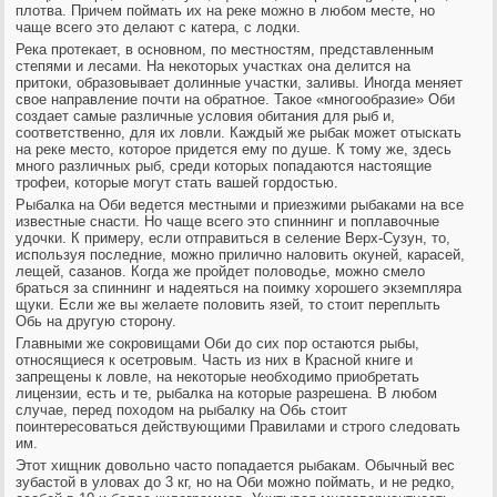
плотва. Причем поймать их на реке можно в любом месте, но
чаще всего это делают с катера, с лодки.
Река протекает, в основном, по местностям, представленным
степями и лесами. На некоторых участках она делится на
притоки, образовывает долинные участки, заливы. Иногда меняет
свое направление почти на обратное. Такое «многообразие» Оби
создает самые различные условия обитания для рыб и,
соответственно, для их ловли. Каждый же рыбак может отыскать
на реке место, которое придется ему по душе. К тому же, здесь
много различных рыб, среди которых попадаются настоящие
трофеи, которые могут стать вашей гордостью.
Рыбалка на Оби ведется местными и приезжими рыбаками на все
известные снасти. Но чаще всего это спиннинг и поплавочные
удочки. К примеру, если отправиться в селение Верх-Сузун, то,
используя последние, можно прилично наловить окуней, карасей,
лещей, сазанов. Когда же пройдет половодье, можно смело
браться за спиннинг и надеяться на поимку хорошего экземпляра
щуки. Если же вы желаете половить язей, то стоит переплыть
Обь на другую сторону.
Главными же сокровищами Оби до сих пор остаются рыбы,
относящиеся к осетровым. Часть из них в Красной книге и
запрещены к ловле, на некоторые необходимо приобретать
лицензии, есть и те, рыбалка на которые разрешена. В любом
случае, перед походом на рыбалку на Обь стоит
поинтересоваться действующими Правилами и строго следовать
им.
Этот хищник довольно часто попадается рыбакам. Обычный вес
зубастой в уловах до 3 кг, но на Оби можно поймать, и не редко,