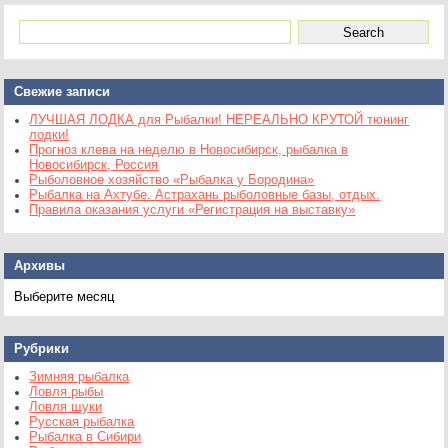
Свежие записи
ЛУЧШАЯ ЛОДКА для Рыбалки! НЕРЕАЛЬНО КРУТОЙ тюнинг
лодки!
Прогноз клева на неделю в Новосибирск, рыбалка в
Новосибирск, Россия
Рыболовное хозяйство «Рыбалка у Бородина»
Рыбалка на Ахтубе. Астрахань рыболовные базы, отдых.
Правила оказания услуги «Регистрация на выставку»
Архивы
Архивы
Рубрики
Зимняя рыбалка
Ловля рыбы
Ловля щуки
Русская рыбалка
Рыбалка в Сибири