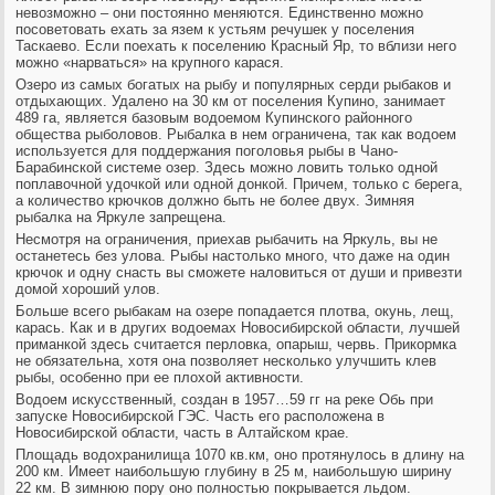
невозможно – они постоянно меняются. Единственно можно
посоветовать ехать за язем к устьям речушек у поселения
Таскаево. Если поехать к поселению Красный Яр, то вблизи него
можно «нарваться» на крупного карася.
Озеро из самых богатых на рыбу и популярных серди рыбаков и
отдыхающих. Удалено на 30 км от поселения Купино, занимает
489 га, является базовым водоемом Купинского районного
общества рыболовов. Рыбалка в нем ограничена, так как водоем
используется для поддержания поголовья рыбы в Чано-
Барабинской системе озер. Здесь можно ловить только одной
поплавочной удочкой или одной донкой. Причем, только с берега,
а количество крючков должно быть не более двух. Зимняя
рыбалка на Яркуле запрещена.
Несмотря на ограничения, приехав рыбачить на Яркуль, вы не
останетесь без улова. Рыбы настолько много, что даже на один
крючок и одну снасть вы сможете наловиться от души и привезти
домой хороший улов.
Больше всего рыбакам на озере попадается плотва, окунь, лещ,
карась. Как и в других водоемах Новосибирской области, лучшей
приманкой здесь считается перловка, опарыш, червь. Прикормка
не обязательна, хотя она позволяет несколько улучшить клев
рыбы, особенно при ее плохой активности.
Водоем искусственный, создан в 1957…59 гг на реке Обь при
запуске Новосибирской ГЭС. Часть его расположена в
Новосибирской области, часть в Алтайском крае.
Площадь водохранилища 1070 кв.км, оно протянулось в длину на
200 км. Имеет наибольшую глубину в 25 м, наибольшую ширину
22 км. В зимнюю пору оно полностью покрывается льдом.