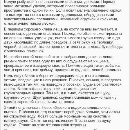
Белую рыбу ловят поплавочными снастями, донками. Первые
чаще матчевые удочки, которыми облавливают большие
пространства с одной точки. Если ловят целенаправленно карася,
то выходят на него с маховыми удилищами, оборудованными
чувствительными поплавками, небольшой огрузкой и крючками,
относительно тонкой леской.
В периоды хорошего клева леща на охоту за ним выплывают, в
основном, с донными снастями. Последние обычно смонтированы
на спиннинговых удилищах, имеют вместо грузил кормушки и до
двух небольших по длине поводков. Ловят рыбу на перловку,
червей, опарышей. Более предпочтительны для леща бутерброды
с указанных приманок.
Из особенностей лещовой охоты: забрасывая донки на леща,
рыбаки почти всегда одну из них оборудывают на хищника,
превращая ее в живцовую снасть. Помимо лещей такая рыбалка
часто приносит, как добычу, приличных судаков, лещей, налимов.
Бель ищут ближе к берегам водохранилища, в его заливах,
устьях, впадающих в него речушек. Рыбачат, обычно, в пределах
имеющихся там ям, на подводных бровках. Судака отправляются
ловить ближе к фарватеру реки, на имеющиеся там
глубоководные бровки. Там же, и в ямах, охотятся на щуку,
крупного окуня. Щук-травянок, окуней поменьше можно найти у
кромок зарослей травы, камыша, осоки.
Зимой популярность Новосибирского водохранилища очень
высока. Рыбаков на лед выходит порой даже больше, чем летом
на открытую воду. Ловят больше мормышечными снастями
плотву, окуня. Охотятся вертикальным блеснением на щуку,
судака. Ставят на этих же хищников жерлицы.