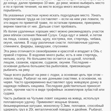
до конца; далее примерно 10 мин. до реки; можно выбирать место
и по и против течения; на месте всегда много желающих
порыбачить.
На указанных участках нужно искать подходящее место. Узнать
перспективное труда не составляет – если на нем уже ловили, то
это видно по примятой траве, по остаткам приманки, прикормки,
вернее пакетов от них. Дальше стоит пробовать.
Из более удаленных хороших мест можно рекомендовать участок
реки вблизи селения Нижний Сузун. Сюда едут и зимой, и летом
на леща, сазана, судака, щуку, костряка, язя, стерлядь, чебака,
окуня, налима. В ходу различные снасти: поплавочные удочки,
спиннинги, фидеры, закидушки, спускники.
Эта река отличается своеобразием и красотой и впадает в Обь с
правой стороны. В водоеме много рыбы; есть в нем стерлядь,
нельма, осетр. Но большинство остается за щукой, плотвой,
лещом, сазаном, карасем, судаком, окунем. Последние –
основная добыча большинства рыболовов, приезжающих
рыбачить на реку.
Чаще всего рыбачат на реке с лодки, а основная цель при этом –
ловля леща. Рыбачат на них донными снастями, в основном, на
червя. Часто одновременно выставляют одну живцовую донку в
надежде поймать хищника. Последнее действительно приносит
успех, прочем часто в виде трофейных экземпляров зубастой или
судака.
Часть рыбаков на Чулыме ловят хищника на живца, используя
поплавочную удочку. Применяют мощные бланки,
безынерционные катушки, монолеску 0,3мм, поплавок, способный
удержать груз в 20г, металлический поводок и двойник. Рыбачат,