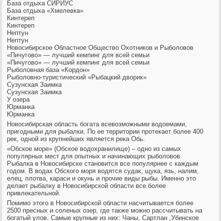
База отдыха СИРИУС
База отдыха «Хмелевка»
Кинтереп
Кинтереп
Нептун
Нептун
Новосибирское Областное Общество Охотников и Рыболовов
«Пичугово» — лучший кемпинг для всей семьи
«Пичугово» — лучший кемпинг для всей семьи
Рыболовная база «Кордон»
Рыболовно-туристический «Рыбацкий дворик»
Сузунская Заимка
Сузунская Заимка
У озера
Юрманка
Юрманка
Новосибирская
область богата всевозможными водоемами,
пригодными для рыбалки. По ее территории протекает более 400
рек, одной из крупнейших является река Обь.
«Обское море» (Обское водохранилище) – одно из самых
популярных мест для опытных и начинающих рыболовов.
Рыбалка в Новосибирске
становится все популярнее с каждым
годом. В водах Обского моря водятся судак, щука, язь, налим,
елец, плотва, караси и окунь и прочие виды рыбы. Именно это
делает
рыбалку в Новосибирской области
все более
привлекательной.
Помимо этого в Новосибирской области насчитывается более
2500 пресных и соленых озер, где также можно рассчитывать на
богатый улов. Самые крупные из них: Чаны, Сартлан ,Убинское