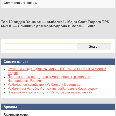
Comments are closed.
Топ 10 видео Youtube — рыбалка!
-
Major Craft Trapara TPS
662UL — Спиннинг для мормодроча и мормышинга
Свежие записи
ЛУЧШАЯ ЛОДКА для Рыбалки! НЕРЕАЛЬНО КРУТОЙ тюнинг
лодки!
Прогноз клева на неделю в Новосибирск, рыбалка в
Новосибирск, Россия
Рыболовное хозяйство «Рыбалка у Бородина»
Рыбалка на Ахтубе. Астрахань рыболовные базы, отдых.
Правила оказания услуги «Регистрация на выставку»
Архивы
Архивы