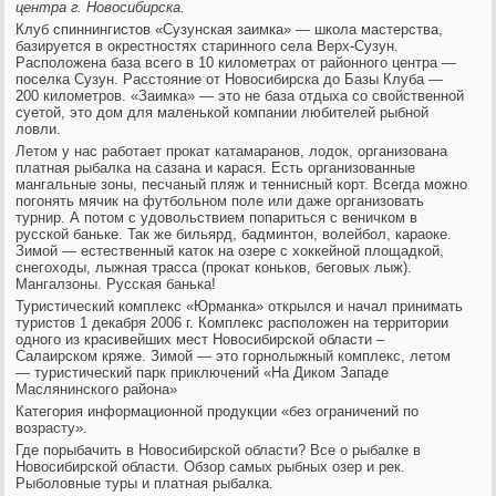
центра г. Новосибирска.
Клуб спиннингистов «Сузунская заимка» — школа мастерства,
базируется в окрестностях старинного села Верх-Сузун.
Расположена база всего в 10 километрах от районного центра —
поселка Сузун. Расстояние от Новосибирска до Базы Клуба —
200 километров. «Заимка» — это не база отдыха со свойственной
суетой, это дом для маленькой компании любителей рыбной
ловли.
Летом у нас работает прокат катамаранов, лодок, организована
платная рыбалка на сазана и карася. Есть организованные
мангальные зоны, песчаный пляж и теннисный корт. Всегда можно
погонять мячик на футбольном поле или даже организовать
турнир. А потом с удовольствием попариться с веничком в
русской баньке. Так же бильярд, бадминтон, волейбол, караоке.
Зимой — естественный каток на озере с хоккейной площадкой,
снегоходы, лыжная трасса (прокат коньков, беговых лыж).
Мангалзоны. Русская банька!
Туристический комплекс «Юрманка» открылся и начал принимать
туристов 1 декабря 2006 г. Комплекс расположен на территории
одного из красивейших мест Новосибирской области –
Салаирском кряже. Зимой — это горнолыжный комплекс, летом
— туристический парк приключений «На Диком Западе
Маслянинского района»
Категория информационной продукции «без ограничений по
возрасту».
Где порыбачить в Новосибирской области? Все о рыбалке в
Новосибирской области. Обзор самых рыбных озер и рек.
Рыболовные туры и платная рыбалка.