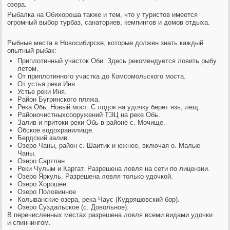
озера.
Рыбалка на Оби
хороша также и тем, что у туристов имеется
огромный выбор турбаз, санаториев, кемпингов и домов отдыха.
Рыбные места в Новосибирске
, которые должен знать каждый
опытный рыбак:
Приплотинный участок Оби. Здесь рекомендуется ловить рыбу
летом.
От приплотинного участка до Комсомольского моста.
От устья реки Иня.
Устье реки Иня.
Район Бугринского пляжа.
Река Обь. Новый мост. С лодок на удочку берет язь, лещ.
Районочистныхсооружений ТЭЦ на реке Обь.
Залив и притоки реки Обь в районе с. Мочище.
Обское водохранилище.
Бердский залив.
Озеро Чаны, район с. Шаитик и южнее, включая о. Малые
Чаны.
Озеро Сартлан.
Реки Чулым и Каргат. Разрешена ловля на сети по лицензии.
Озеро Яркуль. Разрешена ловля только удочкой.
Озеро Хорошее.
Озеро Половинное
Колыванские озера, река Чаус (Кудряшовский бор).
Озеро Суздальское (с. Довольное).
В перечисленных местах разрешена ловля всеми видами удочки
и спиннингом.