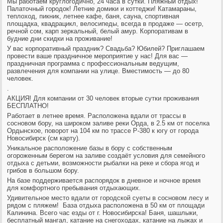
Мы работаем круглогодично, 24 часа в сутки. Пляжный отдых!
Палаточный городок! Летние домики и коттеджи! Катамараны,
теплоход, пикник, летнее кафе, баня, сауна, спортивная
площадка, квадрацикл, велосипеды, всегда в продаже — осетр,
речной сом, карп зеркальный, белый амур. Корпоративам в
будние дни скидки на проживание!
У вас корпоративный праздник? Свадьба? Юбилей? Приглашаем
провести ваше праздничное мероприятие у нас! Для вас —
праздничная программа с профессиональным ведущим,
развлечения для компании на улице. Вместимость — до 80
человек.
.
АКЦИЯ! Для компании от 30 человек вторые сутки проживания
БЕСПЛАТНО!
Работает в летнее время. Расположена вдали от трассы в
сосновом бору, на широком заливе реки Орда, в 2.5 км от поселка
Ордынское, поворот на 104 км по трассе Р-380 к югу от города
Новосибирск (см карту).
Уникальное расположение базы в бору с собственным
огороженным берегом на заливе создаёт условия для семейного
отдыха с детьми, возможности рыбалки на реке и сбора ягод и
грибов в большом бору.
На базе поддерживается распорядок в дневное и ночное время
для комфортного пребывания отдыхающих.
Удивительное место вдали от городской суеты в сосновом лесу и
рядом с пляжем! База отдыха расположена в 50 км от площади
Калинина. Всего час езды от г. Новосибирска! Баня, шашлыки,
бесплатный мангал, катание на снегоходах, катание на лыжах и