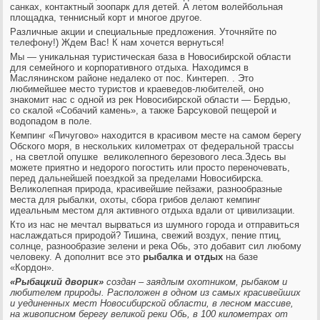
санках, контактный зоопарк для детей. А летом волейбольная
площадка, теннисный корт и многое другое.
Различные акции и специальные предложения. Уточняйте по
телефону!) Ждем Вас! К нам хочется вернуться!
Мы — уникальная туристическая база в Новосибирской области
для семейного и корпоративного отдыха. Находимся в
Маслянинском районе недалеко от пос. Кинтереп. . Это
любимейшее место туристов и краеведов-любителей, оно
знакомит нас с одной из рек Новосибирской области — Бердью,
со скалой «Собачий камень», а также Барсуковой пещерой и
водопадом в поле.
Кемпинг «Пичугово» находится в красивом месте на самом берегу
Обского моря, в нескольких километрах от федеральной трассы
, на светлой опушке великолепного березового леса.Здесь вы
можете приятно и недорого погостить или просто переночевать,
перед дальнейшей поездкой за пределами Новосибирска.
Великолепная природа, красивейшие пейзажи, разнообразные
места для рыбалки, охоты, сбора грибов делают кемпинг
идеальным местом для активного отдыха вдали от цивилизации.
Кто из нас не мечтал вырваться из шумного города и отправиться
наслаждаться природой? Тишина, свежий воздух, пение птиц,
солнце, разнообразие зелени и река Обь, это добавит сил любому
человеку. А дополнит все это
рыбалка и отдых
на базе
«Кордон».
«Рыбацкий дворик»
создан – заядлым охотником, рыбаком и
любителем природы. Расположен в одном из самых красивейших
и уединенных мест Новосибирской области, в лесном массиве,
на живописном берегу великой реки Обь, в 100 километрах от