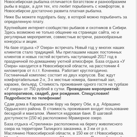
Новосибирская рыбалка
отличается богатством и разнообразием
рыбы в водах, а для тех, кто любит порыбачить с комфортом,
в
Новосибирске достаточно развита
платная рыбалка
.
Ниже Вы можете подобрать базу, в которой можно порыбачить за
определенную плату.
Крупнейшее интернет-сообщество рыбаков и охотников в Сибири.
Здесь возможно не только общение на страницах сайта, но и
регулярные мероприятия, совместные встречи, разнообразные
конкурсы и акции.
На базе отдыха «У Озера» встречать Новый год у многих наших
клиентов стало традицией. Мы приглашаем наших постоянных
клиентов и новых гостей встретить наступающий 2017 год в
праздничной по-домашнему уютной атмосфере. База отдыха «У
Озера» находится в Новосибирской области, на расстоянии 4
километров от п.г.т. Коченева. Работает круглогодично.
Гостиничный комплекс состоит из двух корпусов. Вас ждут
комфортабельные 2-х, 3-х местные номера, банкетный зал,
караоке, бильярд. Стоимость проживания одного гостя на турбазе
«У озера» от 750 рублей в сутки.
Проведение мероприятий:
корпоративов, свадеб, дни рождения. Спецусловия!
Подробности по телефонам!
Сдам дома в Караканском бору на берегу Оби, в д. Абрашино
Ордынского района. В стоимость проживания входит пользование
беседкой и мангалом. Имеется кедровая баня. В шаговой
доступности (150 м) расположено Мраморное озеро.
База отдыха «Стрелинка» расположена на берегу живописного
озера на территории Талицкого заказника, в 3 км от р.п.
Маслянино Новосибирской области, в 150 км от г.Новосибирска.