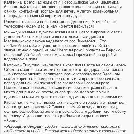
Калинина. Всего час езды от г. Новосибирска! Баня, шашлыки,
бесплатный мангал, катание на снегоходах, катание на лыжах и
санках, контактный зоопарк для детей. А летом волейбольная
площадка, теннисный корт и многое другое.
Различные акции и специальные предложения. Уточняйте по
телефону!) Ждем Вас! К нам хочется вернуться!
Мы — уникальная туристическая база в Новосибирской области
для семейного и корпоративного отдыха. Находимся в
Маслянинском районе недалеко от пос. Кинтереп. . Это
любимейшее место туристов и краеведов-любителей, оно
знакомит нас с одной из рек Новосибирской области — Бердью,
со скалой «Собачий камень», а также Барсуковой пещерой и
водопадом в поле.
Кемпинг «Пичугово» находится в красивом месте на самом берегу
Обского моря, в нескольких километрах от федеральной трассы
, на светлой опушке великолепного березового леса.Здесь вы
можете приятно и недорого погостить или просто переночевать,
перед дальнейшей поездкой за пределами Новосибирска.
Великолепная природа, красивейшие пейзажи, разнообразные
места для рыбалки, охоты, сбора грибов делают кемпинг
идеальным местом для активного отдыха вдали от цивилизации.
Кто из нас не мечтал вырваться из шумного города и отправиться
наслаждаться природой? Тишина, свежий воздух, пение птиц,
солнце, разнообразие зелени и река Обь, это добавит сил любому
человеку. А дополнит все это
рыбалка и отдых
на базе
«Кордон».
«Рыбацкий дворик»
создан – заядлым охотником, рыбаком и
любителем природы. Расположен в одном из самых красивейших