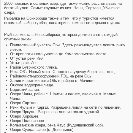
2500 пресных и соленых озер, где также можно рассчитывать на
богатый улов. Самые крупные из них: Чаны, Сартлан ,Убинское
озера.
Рыбалка на Оби
хороша также и тем, что у туристов имеется
огромный выбор турбаз, санаториев, кемпингов и домов отдыха.
Рыбные места в Новосибирске
, которые должен знать каждый
опытный рыбак:
Приплотинный участок Оби. Здесь рекомендуется ловить рыбу
летом.
От приплотинного участка до Комсомольского моста.
От устья реки Иня.
Устье реки Иня.
Район Бугринского пляжа.
Река Обь. Новый мост. С лодок на удочку берет язь, лещ.
Районочистныхсооружений ТЭЦ на реке Обь.
Залив и притоки реки Обь в районе с. Мочище.
Обское водохранилище.
Бердский залив.
Озеро Чаны, район с. Шаитик и южнее, включая о. Малые
Чаны.
Озеро Сартлан.
Реки Чулым и Каргат. Разрешена ловля на сети по лицензии.
Озеро Яркуль. Разрешена ловля только удочкой.
Озеро Хорошее.
Озеро Половинное
Колыванские озера, река Чаус (Кудряшовский бор).
Озеро Суздальское (с. Довольное).