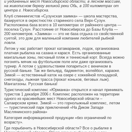
и уединенных мест Новосибирской области, в лесном массиве,
на живописном берегу великой реки Обь, в 100 километрах от
центра г. Новосибирска.
Клуб спиннингистов «Сузунская заимка» — школа мастерства,
базируется в окрестностях старинного села Верх-Сузун.
Расположена база всего в 10 километрах от районного центра —
поселка Сузун. Расстояние от Новосибирска до Базы Клуба —
200 километров. «Заимка» — это не база отдыха со свойственной
суетой, это дом для маленькой компании любителей рыбной
ловли.
Летом у нас работает прокат катамаранов, лодок, организована
платная рыбалка на сазана и карася. Есть организованные
мангальные зоны, песчаный пляж и теннисный корт. Всегда можно
погонять мячик на футбольном поле или даже организовать
турнир. А потом с удовольствием попариться с веничком в
русской баньке. Так же бильярд, бадминтон, волейбол, караоке.
Зимой — естественный каток на озере с хоккейной площадкой,
снегоходы, лыжная трасса (прокат коньков, беговых лыж).
Мангалзоны. Русская банька!
Туристический комплекс «Юрманка» открылся и начал принимать
туристов 1 декабря 2006 г. Комплекс расположен на территории
одного из красивейших мест Новосибирской области –
Салаирском кряже. Зимой — это горнолыжный комплекс, летом
— туристический парк приключений «На Диком Западе
Маслянинского района»
Категория информационной продукции «без ограничений по
возрасту».
Где порыбачить в Новосибирской области? Все о рыбалке в