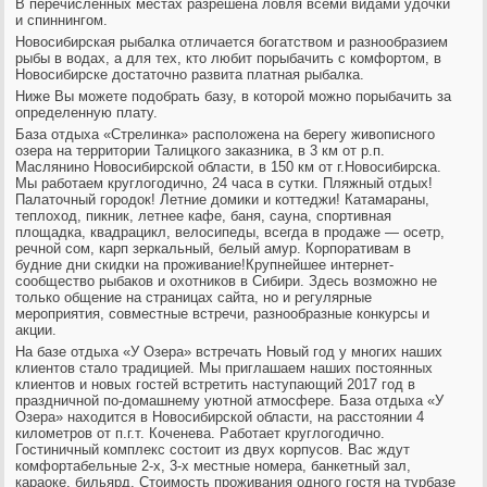
В перечисленных местах разрешена ловля всеми видами удочки
и спиннингом.
Новосибирская рыбалка
отличается богатством и разнообразием
рыбы в водах, а для тех, кто любит порыбачить с комфортом,
в
Новосибирске достаточно развита
платная рыбалка
.
Ниже Вы можете подобрать базу, в которой можно порыбачить за
определенную плату.
База отдыха «Стрелинка» расположена на берегу живописного
озера на территории Талицкого заказника, в 3 км от р.п.
Маслянино Новосибирской области, в 150 км от г.Новосибирска.
Мы работаем круглогодично, 24 часа в сутки. Пляжный отдых!
Палаточный городок! Летние домики и коттеджи! Катамараны,
теплоход, пикник, летнее кафе, баня, сауна, спортивная
площадка, квадрацикл, велосипеды, всегда в продаже — осетр,
речной сом, карп зеркальный, белый амур. Корпоративам в
будние дни скидки на проживание!Крупнейшее интернет-
сообщество рыбаков и охотников в Сибири. Здесь возможно не
только общение на страницах сайта, но и регулярные
мероприятия, совместные встречи, разнообразные конкурсы и
акции.
На базе отдыха «У Озера» встречать Новый год у многих наших
клиентов стало традицией. Мы приглашаем наших постоянных
клиентов и новых гостей встретить наступающий 2017 год в
праздничной по-домашнему уютной атмосфере. База отдыха «У
Озера» находится в Новосибирской области, на расстоянии 4
километров от п.г.т. Коченева. Работает круглогодично.
Гостиничный комплекс состоит из двух корпусов. Вас ждут
комфортабельные 2-х, 3-х местные номера, банкетный зал,
караоке, бильярд. Стоимость проживания одного гостя на турбазе