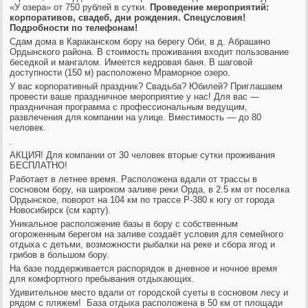
«У озера» от 750 рублей в сутки.
Проведение мероприятий:
корпоративов, свадеб, дни рождения. Спецусловия!
Подробности по телефонам!
Сдам дома в Караканском бору на берегу Оби, в д. Абрашино
Ордынского района. В стоимость проживания входит пользование
беседкой и мангалом. Имеется кедровая баня. В шаговой
доступности (150 м) расположено Мраморное озеро.
У вас корпоративный праздник? Свадьба? Юбилей? Приглашаем
провести ваше праздничное мероприятие у нас! Для вас —
праздничная программа с профессиональным ведущим,
развлечения для компании на улице. Вместимость — до 80
человек.
.
АКЦИЯ! Для компании от 30 человек вторые сутки проживания
БЕСПЛАТНО!
Работает в летнее время. Расположена вдали от трассы в
сосновом бору, на широком заливе реки Орда, в 2.5 км от поселка
Ордынское, поворот на 104 км по трассе Р-380 к югу от города
Новосибирск (см карту).
Уникальное расположение базы в бору с собственным
огороженным берегом на заливе создаёт условия для семейного
отдыха с детьми, возможности рыбалки на реке и сбора ягод и
грибов в большом бору.
На базе поддерживается распорядок в дневное и ночное время
для комфортного пребывания отдыхающих.
Удивительное место вдали от городской суеты в сосновом лесу и
рядом с пляжем! База отдыха расположена в 50 км от площади