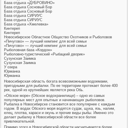
База отдыха «ДУБРОВИНО»
База отдыха Сосновый Бор
База отдыха Сосновый Бор
База отдыха СИРИУС
База отдыха СИРИУС
База отдыха «Хмелевка»
Кинтереп
Кинтереп
Новосибирское Областное Общество Охотников и Рыболовов
«Пичугово» — лучший кемпинг для всей семьи
«Пичугово» — лучший кемпинг для всей семьи
Рыболовная база «Кордон»
Рыболовно-туристический «Рыбацкий дворик»
Сузунская Заимка
Сузунская Заимка
У озера
Юрманка
Юрманка
Новосибирская
область богата всевозможными водоемами,
пригодными для рыбалки. По ее территории протекает более 400
рек, одной из крупнейших является река Обь.
«Обское море» (Обское водохранилище) – одно из самых
популярных мест для опытных и начинающих рыболовов.
Рыбалка в Новосибирске
становится все популярнее с каждым
годом. В водах Обского моря водятся судак, щука, язь, налим,
елец, плотва, караси и окунь и прочие виды рыбы. Именно это
делает
рыбалку в Новосибирской области
все более
привлекательной.
Помимо этого в Новосибирской области насчитывается более