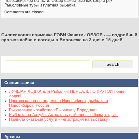
Новосибирской области. Обзор самых рыбных озер и рек.
Рыболовные туры и платная рыбалка.
Comments are closed.
Силиконовая приманка ГОБИ Фанатик ОБЗОР
-
— подробный
прогноз клёва и погоды в Воронеже на 3 дня и 15 дней
Свежие записи
ЛУЧШАЯ ЛОДКА для Рыбалки! НЕРЕАЛЬНО КРУТОЙ тюнинг
лодки!
Прогноз клева на неделю в Новосибирск, рыбалка в
Новосибирск, Россия
Рыболовное хозяйство «Рыбалка у Бородина»
Рыбалка на Ахтубе. Астрахань рыболовные базы, отдых.
Правила оказания услуги «Регистрация на выставку»
Архивы