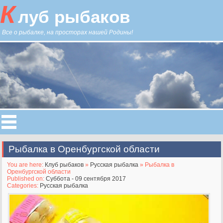
К
луб рыбаков
Все о рыбалке, на просторах нашей Родины!
Рыбалка в Оренбургской области
You are here:
Клуб рыбаков
»
Русская рыбалка
» Рыбалка в
Оренбургской области
Published on:
Суббота - 09 сентября 2017
Categories:
Русская рыбалка