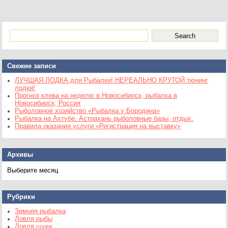
Свежие записи
ЛУЧШАЯ ЛОДКА для Рыбалки! НЕРЕАЛЬНО КРУТОЙ тюнинг
лодки!
Прогноз клева на неделю в Новосибирск, рыбалка в
Новосибирск, Россия
Рыболовное хозяйство «Рыбалка у Бородина»
Рыбалка на Ахтубе. Астрахань рыболовные базы, отдых.
Правила оказания услуги «Регистрация на выставку»
Архивы
Архивы
Рубрики
Зимняя рыбалка
Ловля рыбы
Ловля щуки