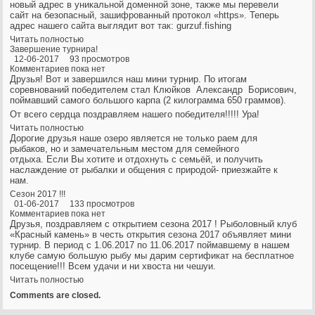
новый адрес в уникальной доменной зоне, также мы перевели
сайт на безопасный, зашифрованный протокол «https». Теперь
адрес нашего сайта выглядит вот так: gurzuf.fishing
Читать полностью
Завершение турнира!
12-06-2017 93 просмотров
Комментариев пока нет
Друзья! Вот и завершился наш мини турнир. По итогам
соревнований победителем стал Клюйков Александр Борисович,
поймавший самого большого карпа (2 килограмма 650 граммов).
От всего сердца поздравляем нашего победителя!!!!! Ура!
Читать полностью
Дорогие друзья наше озеро является не только раем для
рыбаков, но и замечательным местом для семейного
отдыха. Если Вы хотите и отдохнуть с семьёй, и получить
наслаждение от рыбалки и общения с природой- приезжайте к
нам.
Сезон 2017 !!!
01-06-2017 133 просмотров
Комментариев пока нет
Друзья, поздравляем с открытием сезона 2017 ! Рыболовный клуб
«Красный камень» в честь открытия сезона 2017 объявляет мини
турнир. В период с 1.06.2017 по 11.06.2017 поймавшему в нашем
клубе самую большую рыбу мы дарим сертификат на бесплатное
посещение!!! Всем удачи и ни хвоста ни чешуи.
Читать полностью
Comments are closed.