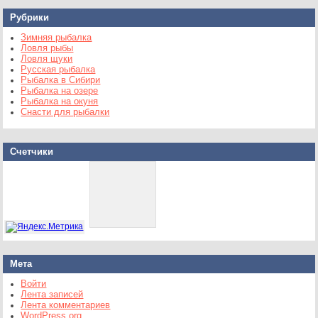
Рубрики
Зимняя рыбалка
Ловля рыбы
Ловля щуки
Русская рыбалка
Рыбалка в Сибири
Рыбалка на озере
Рыбалка на окуня
Снасти для рыбалки
Счетчики
Мета
Войти
Лента записей
Лента комментариев
WordPress.org