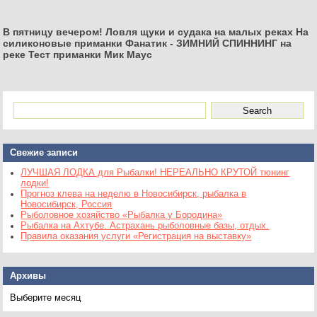
В пятницу вечером! Ловля щуки и судака на малых реках На
силиконовые приманки Фанатик
-
ЗИМНИЙ СПИННИНГ на
реке Тест приманки Мик Маус
Свежие записи
ЛУЧШАЯ ЛОДКА для Рыбалки! НЕРЕАЛЬНО КРУТОЙ тюнинг
лодки!
Прогноз клева на неделю в Новосибирск, рыбалка в
Новосибирск, Россия
Рыболовное хозяйство «Рыбалка у Бородина»
Рыбалка на Ахтубе. Астрахань рыболовные базы, отдых.
Правила оказания услуги «Регистрация на выставку»
Архивы
Архивы