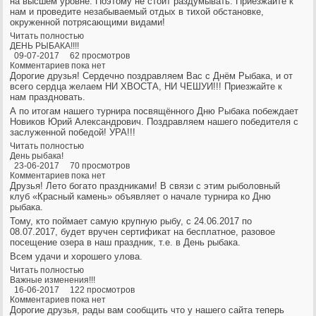
на высшем уровне. Поэтому не стоит раздумывать. Приезжайте к
нам и проведите незабываемый отдых в тихой обстановке,
окруженной потрясающими видами!
Читать полностью
ДЕНЬ РЫБАКА!!!!
09-07-2017 62 просмотров
Комментариев пока нет
Дорогие друзья! Сердечно поздравляем Вас с Днём Рыбака, и от
всего сердца желаем НИ ХВОСТА, НИ ЧЕШУИ!!! Приезжайте к
нам праздновать.
А по итогам нашего турнира посвящённого Дню Рыбака побеждает
Новиков Юрий Александрович. Поздравляем нашего победителя с
заслуженной победой! УРА!!!
Читать полностью
День рыбака!
23-06-2017 70 просмотров
Комментариев пока нет
Друзья! Лето богато праздниками! В связи с этим рыболовный
клуб «Красный камень» объявляет о начале турнира ко Дню
рыбака.
Тому, кто поймает самую крупную рыбу, с 24.06.2017 по
08.07.2017, будет вручен сертификат на бесплатное, разовое
посещение озера в наш праздник, т.е. в День рыбака.
Всем удачи и хорошего улова.
Читать полностью
Важные изменения!!!
16-06-2017 122 просмотров
Комментариев пока нет
Дорогие друзья, рады вам сообщить что у нашего сайта теперь