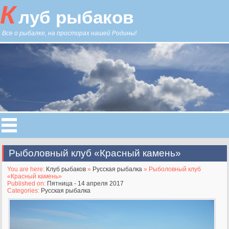
К
луб рыбаков
Все о рыбалке, на просторах нашей Родины!
Рыболовный клуб «Красный камень»
You are here:
Клуб рыбаков
»
Русская рыбалка
» Рыболовный клуб
«Красный камень»
Published on:
Пятница - 14 апреля 2017
Categories:
Русская рыбалка