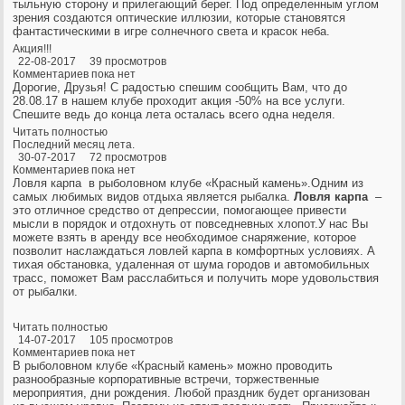
тыльную сторону и прилегающий берег. Под определенным углом
зрения создаются оптические иллюзии, которые становятся
фантастическими в игре солнечного света и красок неба.
Акция!!!
22-08-2017 39 просмотров
Комментариев пока нет
Дорогие, Друзья! С радостью спешим сообщить Вам, что до
28.08.17 в нашем клубе проходит акция -50% на все услуги.
Спешите ведь до конца лета осталась всего одна неделя.
Читать полностью
Последний месяц лета.
30-07-2017 72 просмотров
Комментариев пока нет
Ловля карпа в рыболовном клубе «Красный камень».Одним из
самых любимых видов отдыха является рыбалка.
Ловля карпа
–
это отличное средство от депрессии, помогающее привести
мысли в порядок и отдохнуть от повседневных хлопот.
У нас Вы
можете взять в аренду все необходимое снаряжение, которое
позволит наслаждаться ловлей карпа в комфортных условиях. А
тихая обстановка, удаленная от шума городов и автомобильных
трасс, поможет Вам расслабиться и получить море удовольствия
от рыбалки.
Читать полностью
14-07-2017 105 просмотров
Комментариев пока нет
В рыболовном клубе «Красный камень» можно проводить
разнообразные корпоративные встречи, торжественные
мероприятия, дни рождения. Любой праздник будет организован