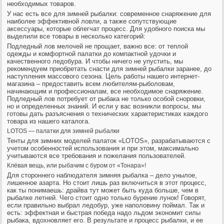
необходимых товаров.
У нас есть все для зимней рыбалки: современное снаряжение для
наиболее эффективной ловли, а также сопутствующие
аксессуары, которые облегчат процесс. Для удобного поиска мы
выделили все товары в несколько категорий:
Подледный лов мелочей не прощает, важно все: от теплой
одежды и комфортной палатки до компактной удочки и
качественного ледобура. И чтобы ничего не упустить, мы
рекомендуем приобретать снасти для зимней рыбалки заранее, до
наступления массового сезона. Цель работы нашего интернет-
магазина – предоставить всем любителям-рыболовам,
начинающим и профессионалам, все необходимое снаряжение.
Подледный лов потребует от рыбака не только особой сноровки,
но и определенных знаний. И если у вас возникли вопросы, мы
готовы дать разъяснения о технических характеристиках каждого
товара из нашего каталога.
LOTOS — палатки для зимней рыбалки
Тенты для зимних моделей палаток «LOTOS», разрабатываются с
учетом особенностей использования и при этом, максимально
учитываются все требования и пожелания пользователей.
Клёвая вещь, или рыбачим с буром от «Тонара»!
Для стороннего наблюдателя зимняя рыбалка – дело унылое,
лишенное азарта. Но стоит лишь раз включиться в этот процесс,
как ты понимаешь: драйва тут может быть куда больше, чем в
рыбалке летней. Чего стоит одно только бурение лунок! Говорят,
если правильно выбрал ледобур, уже наполовину поймал. Так и
есть: эффектная и быстрая победа надо льдом экономит силы
рыбака, вдохновляет его. В результате и процесс рыбалки, и ее