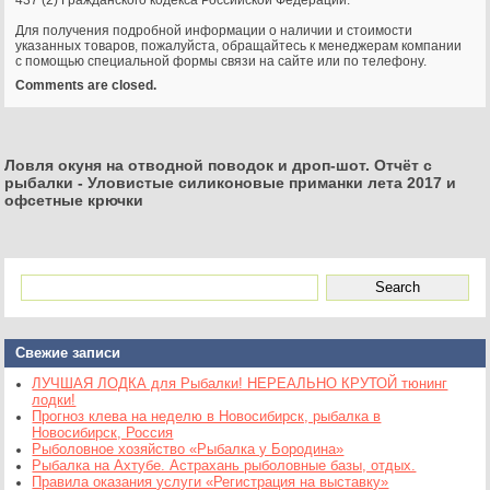
437 (2) Гражданского кодекса Российской Федерации.
Для получения подробной информации о наличии и стоимости
указанных товаров, пожалуйста, обращайтесь к менеджерам компании
с помощью специальной формы связи на сайте или по телефону.
Comments are closed.
Ловля окуня на отводной поводок и дроп-шот. Отчёт с
рыбалки
-
Уловистые силиконовые приманки лета 2017 и
офсетные крючки
Свежие записи
ЛУЧШАЯ ЛОДКА для Рыбалки! НЕРЕАЛЬНО КРУТОЙ тюнинг
лодки!
Прогноз клева на неделю в Новосибирск, рыбалка в
Новосибирск, Россия
Рыболовное хозяйство «Рыбалка у Бородина»
Рыбалка на Ахтубе. Астрахань рыболовные базы, отдых.
Правила оказания услуги «Регистрация на выставку»