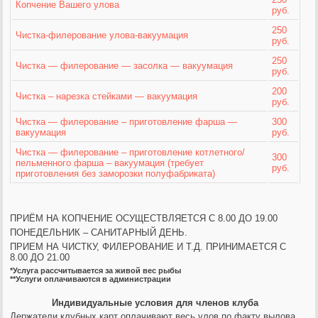
Копчение Вашего улова
руб.
250
Чистка-филерование улова-вакуумация
руб.
250
Чистка — филерование — засолка — вакуумация
руб.
200
Чистка – нарезка стейками — вакуумация
руб.
Чистка — филерование – приготовление фарша —
300
вакуумация
руб.
Чистка — филерование – приготовление котлетного/
300
пельменного фарша – вакуумация (требует
руб.
приготовления без заморозки полуфабриката)
ПРИЁМ НА КОПЧЕНИЕ ОСУЩЕСТВЛЯЕТСЯ
С 8.00 ДО 19.00
ПОНЕДЕЛЬНИК – САНИТАРНЫЙ ДЕНЬ.
ПРИЕМ НА ЧИСТКУ, ФИЛЕРОВАНИЕ И Т.Д. ПРИНИМАЕТСЯ
С
8.00 ДО 21.00
*
Услуга рассчитывается за живой вес рыбы
**
Услуги оплачиваются в администрации
Индивидуальные условия для членов клуба
Держатели клубных карт оплачивают весь улов по факту вылова