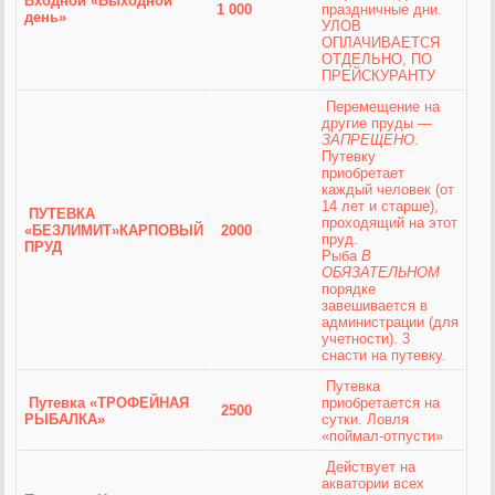
Входной «Выходной
1 000
праздничные дни.
день»
УЛОВ
ОПЛАЧИВАЕТСЯ
ОТДЕЛЬНО, ПО
ПРЕЙСКУРАНТУ
Перемещение на
другие пруды —
ЗАПРЕЩЕНО
.
Путевку
приобретает
каждый человек (от
14 лет и старше),
ПУТЕВКА
проходящий на этот
«БЕЗЛИМИТ»
КАРПОВЫЙ
2000
пруд.
ПРУД
Рыба
В
ОБЯЗАТЕЛЬНОМ
порядке
завешивается в
администрации (для
учетности). 3
снасти на путевку.
Путевка
Путевка «ТРОФЕЙНАЯ
приобретается на
2500
РЫБАЛКА»
сутки. Ловля
«поймал-отпусти»
Действует на
акватории всех