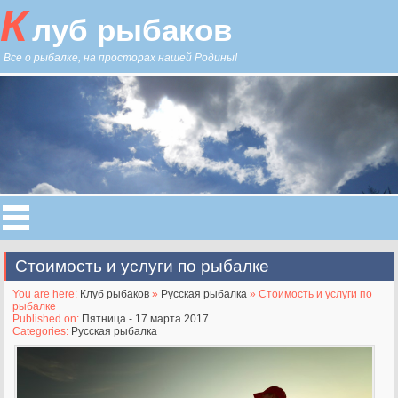
К
луб рыбаков
Все о рыбалке, на просторах нашей Родины!
Стоимость и услуги по рыбалке
You are here:
Клуб рыбаков
»
Русская рыбалка
» Стоимость и услуги по
рыбалке
Published on:
Пятница - 17 марта 2017
Categories:
Русская рыбалка