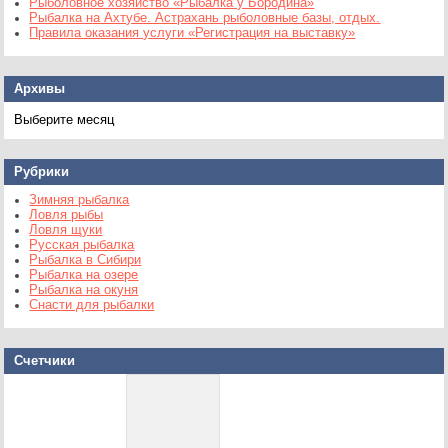
Рыболовное хозяйство «Рыбалка у Бородина»
Рыбалка на Ахтубе. Астрахань рыболовные базы, отдых.
Правила оказания услуги «Регистрация на выставку»
Архивы
Архивы
Рубрики
Зимняя рыбалка
Ловля рыбы
Ловля щуки
Русская рыбалка
Рыбалка в Сибири
Рыбалка на озере
Рыбалка на окуня
Снасти для рыбалки
Счетчики