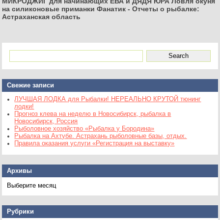
МИКРОДЖИГ для начинающих ЕВА и ДЯДЯ ЮРА Ловля окуня
на силиконовые приманки Фанатик
-
Отчеты о рыбалке:
Астраханская область
Свежие записи
ЛУЧШАЯ ЛОДКА для Рыбалки! НЕРЕАЛЬНО КРУТОЙ тюнинг
лодки!
Прогноз клева на неделю в Новосибирск, рыбалка в
Новосибирск, Россия
Рыболовное хозяйство «Рыбалка у Бородина»
Рыбалка на Ахтубе. Астрахань рыболовные базы, отдых.
Правила оказания услуги «Регистрация на выставку»
Архивы
Архивы
Рубрики