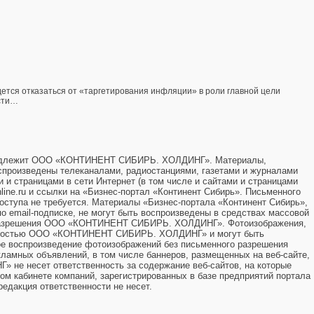
ется отказаться от «таргетирования инфляции» в роли главной цели
сти…
принадлежит ООО «КОНТИНЕНТ СИБИРЬ. ХОЛДИНГ». Материалы,
оспроизведены телеканалами, радиостанциями, газетами и журналами
и и страницами в сети Интернет (в том числе и сайтами и страницами
ine.ru и ссылки на «Бизнес-портал «Континент Сибирь». Письменного
оступа не требуется. Материалы «Бизнес-портала «Континент Сибирь»,
о email-подписке, не могут быть воспроизведены в средствах массовой
о разрешения ООО «КОНТИНЕНТ СИБИРЬ. ХОЛДИНГ». Фотоизображения,
енностью ООО «КОНТИНЕНТ СИБИРЬ. ХОЛДИНГ» и могут быть
ое воспроизведение фотоизображений без письменного разрешения
ламных объявлений, в том числе баннеров, размещенных на веб-сайте,
е несет ответственность за содержание веб-сайтов, на которые
м кабинете компаний, зарегистрированных в базе предприятий портала
редакция ответственности не несет.