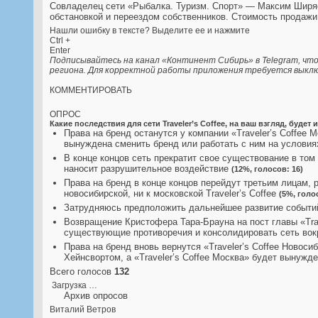
Совладелец сети «Рыбалка. Туризм. Спорт» — Максим Ширяе
обстановкой и переездом собственников. Стоимость продажи
Нашли ошибку в тексте? Выделите ее и нажмите
Ctrl
+
Enter
Подписывайтесь на канал «Континент Сибирь» в Telegram, что
региона. Для корректной работы приложения требуется выключ
КОММЕНТИРОВАТЬ
ОПРОС
Какие последствия для сети Traveler’s Coffee, на ваш взгляд, бу
Права на бренд останутся у компании «Traveler’s Coffee М
вынуждена сменить бренд или работать с ним на услови
В конце концов сеть прекратит свое существование в том
наносит разрушительное воздействие
(12%, голосов: 16)
Права на бренд в конце концов перейдут третьим лицам,
новосибирской, ни к московской Traveler’s Coffee
(5%, голо
Затрудняюсь предположить дальнейшее развитие событи
Возвращение Кристофера Тара-Брауна на пост главы «Trav
существующие противоречия и консолидировать сеть вок
Права на бренд вновь вернутся «Traveler’s Coffee Новос
Хейнсвортом, а «Traveler’s Coffee Москва» будет вынужд
Всего голосов
132
Загрузка …
Архив опросов
Виталий Ветров