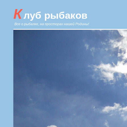
К
луб рыбаков
Все о рыбалке, на просторах нашей Родины!