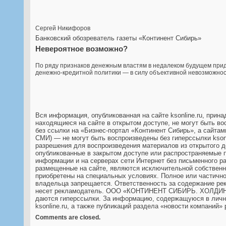
Сергей Никифоров
Банковский обозреватель газеты «Континент Сибирь»
Невероятное возможно?
По ряду признаков денежным властям в недалеком будущем прид
денежно-кредитной политики — в силу объективной невозможно
Вся информация, опубликованная на сайте ksonline.ru, 
находящиеся на сайте в открытом доступе, не могут быть в
без ссылки на «Бизнес-портал «Континент Сибирь», а сайтам
СМИ) — не могут быть воспроизведены без гиперссылки ksonl
разрешения для воспроизведения материалов из открытого д
опубликованные в закрытом доступе или распространяемые п
информации и на серверах сети Интернет без письменног
размещенные на сайте, являются исключительной собств
приобретены на специальных условиях. Полное или частичн
владельца запрещается. Ответственность за содержание рек
несет рекламодатель. ООО «КОНТИНЕНТ СИБИРЬ. ХОЛДИНГ» н
даются гиперссылки. За информацию, содержащуюся в лично
ksonline.ru, а также публикаций раздела «новости компаний» 
Comments are closed.