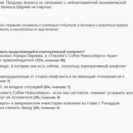
в. Продажу бизнеса он связывает с неблагоприятной экономической
 бизнеса Ширяев не озвучил.
бы первыми узнавать о ключевых событиях в деловых и властных кругах
ить в настройках in app browser.
дет иметь продолжающийся корпоративный конфликт?
осква» Анвара Пириева, а «Traveler’s Coffee Новосибирск» будет
ях правообладателя
(72%, голосов: 95)
 виде, в котором она есть сейчас, поскольку корпоративный конфликт
 равноудаленным от сторон конфликта и не имеющим отношения ни к
сов: 7)
й, не владею ситуацией
(5%, голосов: 7)
eler’s Coffee Новосибирск», если оно состоится, поможет устранить все
руг ее основателя
(3%, голосов: 4)
ибирск» и американским инвесторам компании во главе с Ричардом
ена сменить бренд
(2%, голосов: 3)