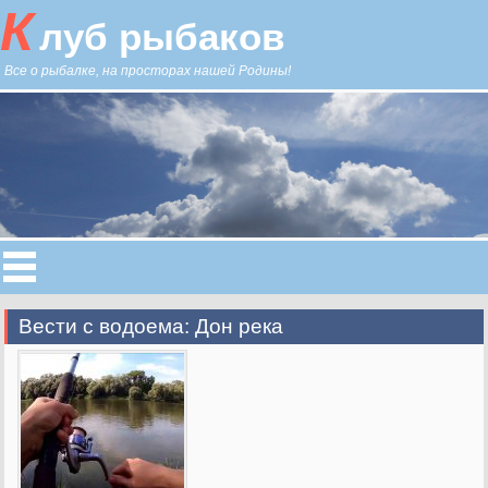
К
луб рыбаков
Все о рыбалке, на просторах нашей Родины!
Вести с водоема: Дон река