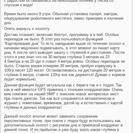
с радостью остановились на небольшой полянке у леска со
спуском к воде!
Время было около 9 утра. Обычная установка лагеря, завтрак,
оборудование рыболовного местечка, замес прикорма и изучение
дна.
Опять вернусь к эхолоту
Достаю планшет, включаю блютус, программу и в бой. Особых
перепадов не было. В этот раз пользовался функцией
“Картирование дна” То есть закидываю выше по течению эхолот и
начинаю медленно подматывать, в этот момент он пишет карту
дна. А после чего выводит шкалу с глубиной и расстояние. После
этого я уже знал что на 30 метрах глубина 5 метров на 23
4.5метра а на 20 где я ловил 4 метра ровно. Особых перепадов не
было. Ставлю вешки отмеряю 30 метров, пробую кормушку в
100гр несет 120 несет. Останавливаюсь на дистанции 20 метров и
глубине 4 метра, ставлю 120гр кое как держится! Думаю с кормом
будет нормально.
Данная функция будет актуальна как с берега так и с лодки. Так
как в ней имеется GPS привязка с точными координатами. Очень
мне поможет на нашей НМР с поиском новых интересных мест
при ловле джигом. Так как все сохраняется автоматически в
журнал с пометками, временем, датой ну и естественно с картой
глубины в данных координатах!
Данный эхолот вполне может заменить сохранение
перспективных точек, при ловле с лодки буду использовать как
дополнительный эхолот с рисунком дна и привязкой координат в
данной точке. И по прибытию я уже буду знать какая глубина в