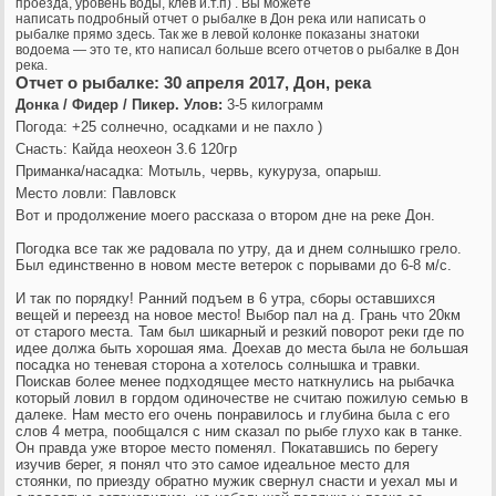
проезда, уровень воды, клев и.т.п) . Вы можете
написать подробный отчет
о рыбалке в Дон река или написать о
рыбалке прямо здесь. Так же в левой колонке показаны знатоки
водоема — это те, кто написал больше всего отчетов о рыбалке в Дон
река.
Отчет о рыбалке: 30 апреля 2017, Дон, река
Донка / Фидер / Пикер. Улов:
3-5 килограмм
Погода: +25 солнечно, осадками и не пахло )
Снасть: Кайда неохеон 3.6 120гр
Приманка/насадка: Мотыль, червь, кукуруза, опарыш.
Место ловли: Павловск
Вот и продолжение моего рассказа о втором дне на реке Дон.
Погодка все так же радовала по утру, да и днем солнышко грело.
Был единственно в новом месте ветерок с порывами до 6-8 м/с.
И так по порядку! Ранний подъем в 6 утра, сборы оставшихся
вещей и переезд на новое место! Выбор пал на д. Грань что 20км
от старого места. Там был шикарный и резкий поворот реки где по
идее должа быть хорошая яма. Доехав до места была не большая
посадка но теневая сторона а хотелось солнышка и травки.
Поискав более менее подходящее место наткнулись на рыбачка
который ловил в гордом одиночестве не считаю пожилую семью в
далеке. Нам место его очень понравилось и глубина была с его
слов 4 метра, пообщался с ним сказал по рыбе глухо как в танке.
Он правда уже второе место поменял. Покатавшись по берегу
изучив берег, я понял что это самое идеальное место для
стоянки, по приезду обратно мужик свернул снасти и уехал мы и