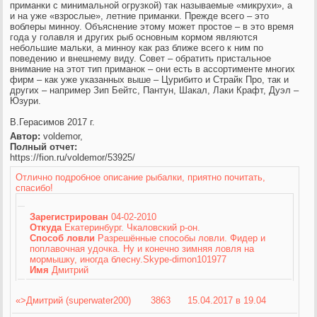
приманки с минимальной огрузкой) так называемые «микрухи», а
и на уже «взрослые», летние приманки. Прежде всего – это
воблеры минноу. Объяснение этому может простое – в это время
года у голавля и других рыб основным кормом являются
небольшие мальки, а минноу как раз ближе всего к ним по
поведению и внешнему виду. Совет – обратить пристальное
внимание на этот тип приманок – они есть в ассортименте многих
фирм – как уже указанных выше – Цурибито и Страйк Про, так и
других – например Зип Бейтс, Пантун, Шакал, Лаки Крафт, Дуэл –
Юзури.
В.Герасимов 2017 г.
Автор:
voldemor,
Полный отчет:
https://fion.ru/voldemor/53925/
Отлично подробное описание рыбалки, приятно почитать,
спасибо!
Зарегистрирован
04-02-2010
Откуда
Екатеринбург. Чкаловский р-он.
Способ ловли
Разрешённые способы ловли. Фидер и
поплавочная удочка. Ну и конечно зимняя ловля на
мормышку, иногда блесну.Skype-dimon101977
Имя
Дмитрий
«>Дмитрий (superwater200) 3863 15.04.2017 в 19.04