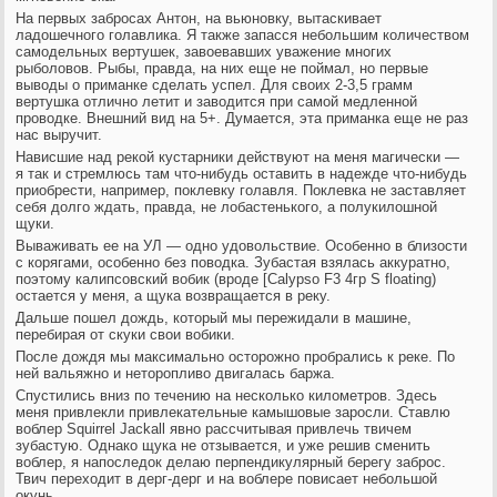
На первых забросах Антон, на вьюновку, вытаскивает
ладошечного голавлика. Я также запасся небольшим количеством
самодельных вертушек, завоевавших уважение многих
рыболовов. Рыбы, правда, на них еще не поймал, но первые
выводы о приманке сделать успел. Для своих 2-3,5 грамм
вертушка отлично летит и заводится при самой медленной
проводке. Внешний вид на 5+. Думается, эта приманка еще не раз
нас выручит.
Нависшие над рекой кустарники действуют на меня магически —
я так и стремлюсь там что-нибудь оставить в надежде что-нибудь
приобрести, например, поклевку голавля. Поклевка не заставляет
себя долго ждать, правда, не лобастенького, а полукилошной
щуки.
Вываживать ее на УЛ — одно удовольствие. Особенно в близости
с корягами, особенно без поводка. Зубастая взялась аккуратно,
поэтому калипсовский вобик (вроде [Calypso F3 4гр S floating)
остается у меня, а щука возвращается в реку.
Дальше пошел дождь, который мы пережидали в машине,
перебирая от скуки свои вобики.
После дождя мы максимально осторожно пробрались к реке. По
ней вальяжно и неторопливо двигалась баржа.
Спустились вниз по течению на несколько километров. Здесь
меня привлекли привлекательные камышовые заросли. Ставлю
воблер Squirrel Jackall явно рассчитывая привлечь твичем
зубастую. Однако щука не отзывается, и уже решив сменить
воблер, я напоследок делаю перпендикулярный берегу заброс.
Твич переходит в дерг-дерг и на воблере повисает небольшой
окунь.