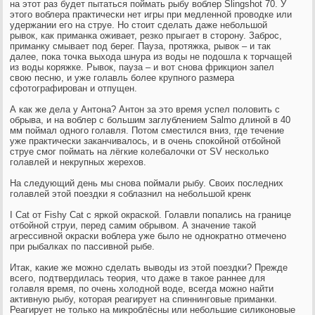
на этот раз будет пытаться поймать рыбу воблер Slingshot 70. У
этого воблера практически нет игры при медленной проводке или
удержании его на струе. Но стоит сделать даже небольшой
рывок, как приманка оживает, резко прыгает в сторону. Заброс,
приманку смывает под берег. Пауза, протяжка, рывок – и так
далее, пока точка выхода шнура из воды не подошла к торчащей
из воды коряжке. Рывок, пауза – и вот снова фрикцион запел
свою песню, и уже голавль более крупного размера
сфотографирован и отпущен.
А как же дела у Антона? Антон за это время успел половить с
обрыва, и на воблер с большим заглублением Salmo длиной в 40
мм поймал одного голавля. Потом сместился вниз, где течение
уже практически заканчивалось, и в очень спокойной отбойной
струе смог поймать на лёгкие колебалочки от SV несколько
голавлей и некрупных жерехов.
На следующий день мы снова поймали рыбу. Своих последних
голавлей этой поездки я соблазнил на небольшой кренк
I Cat от Fishy Cat с яркой окраской. Голавли попались на границе
отбойной струи, перед самим обрывом. А значение такой
агрессивной окраски воблера уже было не однократно отмечено
при рыбалках по пассивной рыбе.
Итак, какие же можно сделать выводы из этой поездки? Прежде
всего, подтвердилась теория, что даже в такое раннее для
голавля время, по очень холодной воде, всегда можно найти
активную рыбу, которая реагирует на спиннинговые приманки.
Реагирует не только на микроблёсны или небольшие силиконовые