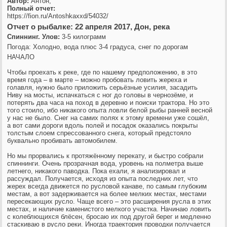
Автор:
Антон,
Полный отчет:
https://fion.ru/Antoshkaxxd/54032/
Отчет о рыбалке: 22 апреля 2017, Дон, река
Спиннинг. Улов:
3-5 килограмм
Погода: Холодно, вода плюс 3-4 градуса, снег по дорогам
НАЧАЛО
Чтобы проехать к реке, где по нашему предположению, в это
время года – в марте – можно пробовать ловить жереха и
голавля, нужно было приложить серьёзные усилия, засадить
Ниву на мосты, испачкаться с ног до головы в чернозёме, и
потерять два часа на поход в деревню и поиски трактора. Но это
того стоило, ибо никакого опыта ловли белой рыбы ранней весной
у нас не было. Снег на самих полях к этому времени уже сошёл,
а вот сами дороги вдоль полей и посадок оказались покрыты
толстым слоем спрессованного снега, который предстояло
буквально пробивать автомобилем.
Но мы прорвались к протяжённому перекату, и быстро собрали
спиннинги. Очень прозрачная вода, уровень на полметра выше
летнего, никакого паводка. Пока ехали, я анализировал и
рассуждал. Получается, исходя из опыта последних лет, что
жерех всегда движется по русловой канаве, по самым глубоким
местам, а вот задерживается на более мелких местах, местами
пересекающих русло. Чаще всего – это расширения русла в этих
местах, и наличие каменистого мелкого участка. Начинаю ловить
с колеблющихся блёсен, бросаю их под другой берег и медленно
стаскиваю в русло реки. Иногда траектория проводки получается