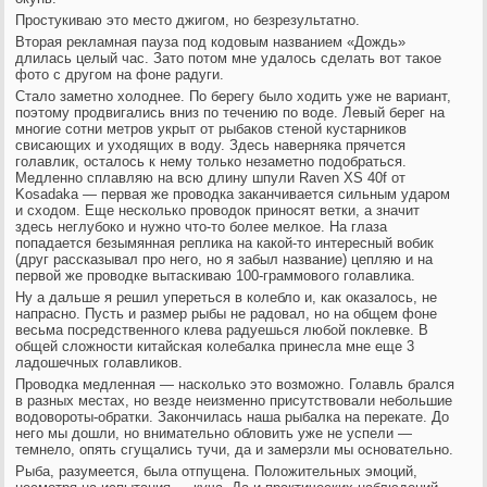
Простукиваю это место джигом, но безрезультатно.
Вторая рекламная пауза под кодовым названием «Дождь»
длилась целый час. Зато потом мне удалось сделать вот такое
фото с другом на фоне радуги.
Стало заметно холоднее. По берегу было ходить уже не вариант,
поэтому продвигались вниз по течению по воде. Левый берег на
многие сотни метров укрыт от рыбаков стеной кустарников
свисающих и уходящих в воду. Здесь наверняка прячется
голавлик, осталось к нему только незаметно подобраться.
Медленно сплавляю на всю длину шпули Raven XS 40f от
Kosadaka — первая же проводка заканчивается сильным ударом
и сходом. Еще несколько проводок приносят ветки, а значит
здесь неглубоко и нужно что-то более мелкое. На глаза
попадается безымянная реплика на какой-то интересный вобик
(друг рассказывал про него, но я забыл название) цепляю и на
первой же проводке вытаскиваю 100-граммового голавлика.
Ну а дальше я решил упереться в колебло и, как оказалось, не
напрасно. Пусть и размер рыбы не радовал, но на общем фоне
весьма посредственного клева радуешься любой поклевке. В
общей сложности китайская колебалка принесла мне еще 3
ладошечных голавликов.
Проводка медленная — насколько это возможно. Голавль брался
в разных местах, но везде неизменно присутствовали небольшие
водовороты-обратки. Закончилась наша рыбалка на перекате. До
него мы дошли, но внимательно обловить уже не успели —
темнело, опять сгущались тучи, да и замерзли мы основательно.
Рыба, разумеется, была отпущена. Положительных эмоций,