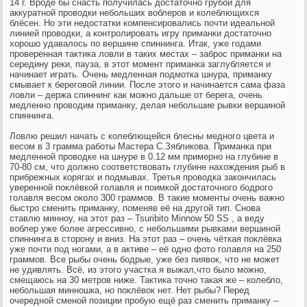
14 г. Вроде бы снасть получилась достаточно грубой для
аккуратной проводки небольших воблеров и колеблющихся
блёсен. Но эти недостатки компенсировались почти идеальной
линией проводки, а контролировать игру приманки достаточно
хорошо удавалось по вершине спиннинга. Итак, уже годами
проверенная тактика ловли в таких местах – заброс приманки на
середину реки, пауза, в этот момент приманка заглубляется и
начинает играть. Очень медленная подмотка шнура, приманку
смывает к береговой линии. После этого и начинается сама фаза
ловли – держа спиннинг как можно дальше от берега, очень
медленно проводим приманку, делая небольшие рывки вершиной
спиннинга.
Ловлю решил начать с колеблющейся блесны медного цвета и
весом в 3 грамма работы Мастера С.Зябликова. Приманка при
медленной проводке на шнуре в 0.12 мм примерно на глубине в
70-80 см, что должно соответствовать глубине нахождения рыб в
прибрежных корягах и подмывах. Третья проводка закончилась
уверенной поклёвкой голавля и поимкой достаточного бодрого
голавля весом около 300 граммов. В такие моменты очень важно
быстро сменить приманку, поменяв её на другой тип. Снова
ставлю минноу, на этот раз – Tsuribito Minnow 50 SS , а веду
воблер уже более агрессивно, с небольшими рывками вершиной
спиннинга в сторону и вниз. На этот раз – очень чёткая поклёвка
уже почти под ногами, а в активе – её одно фото голавля на 250
граммов. Все рыбы очень бодрые, уже без пиявок, что не может
не удивлять. Всё, из этого участка я выжал,что было можно,
смещаюсь на 30 метров ниже. Тактика точно такая же – колебло,
небольшая минношка, но поклёвок нет. Нет рыбы? Перед
очередной сменой позиции пробую ещё раз сменить приманку –