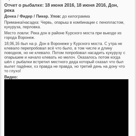
Отчет о рыбалке: 18 июня 2016, 18 июня 2016, Дон,
река
Донка / Фидер / Пикер. Улов:
до килограмма
Приманка/насадка: Червь, опарыш в комбинации с пенопластом,
кукуруза, перловка.
Место ловли: Река дон в районе Курского моста при выезде из
города Воронеж.
18,06,16 был на р. Дон в Воронеже у Курского моста. С утра не
клевало перепробовал всё что было, в том числе и длину
поводков, но не клевало. Потом попробовал насадить кукурузу с
опарышем и начало клевать но мелоч. Оказалось потом когда
шёл с рыбалки встретил местного деда который сказал что был
вылет падёнки, хз правда не правда, но третий день на дону что
то глухо!
Видео: