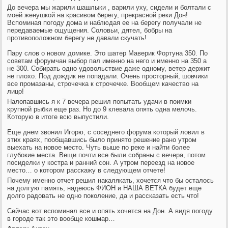
До вечера мы жарили шашлыки , варили уху, сидели и болтали с
моей женушкой на красивом берегу, прекрасной реки Дон!
Вспоминая погоду дома и наблюдая ее на берегу получали не
передаваемые ощущения. Соловьи, дятел, бобры на
противоположном берегу не давали скучать!
Пару слов о новом домике. Это шатер Маверик Фортуна 350. По
советам форумчан выбор пал именно на него и именно на 350 а
не 300. Собирать одно удовольствие даже одному, ветер держит
не плохо. Под дождик не попадали. Очень просторный, шовчики
все промазаны, строчечка к строчечке. Вообщем качество на
лицо!
Налопавшись я к 7 вечера решил попытать удачи в поимки
крупной рыбки еще раз. Но до 9 клевала опять одна мелочь.
Которую в итоге всю выпустили.
Еще днем звонил Игорю, с соседнего форума который ловил в
этих краях, пообщавшись было принято решение рано утром
выехать на новое место. Чуть выше по реке и найти более
глубокие места. Вещи почти все были собраны с вечера, потом
посиделки у костра и ранний сон. А утром переезд на новое
место… о котором расскажу в следующем отчете!
Почему именно отчет решил накалякать, хочется что бы осталось
на долгую память, надеюсь ФИОН и НАША ВЕТКА будет еще
долго радовать не одно поколение, да и рассказать есть что!
Сейчас вот вспоминал все и опять хочется на Дон. А видя погоду
в городе так это вообще кошмар…