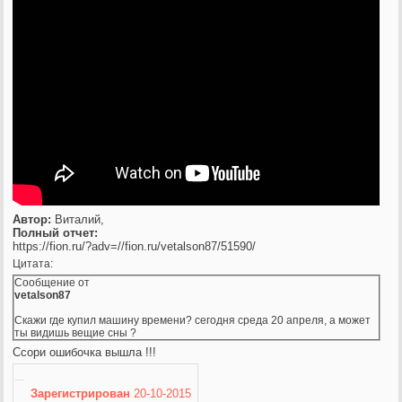
Автор:
Виталий,
Полный отчет:
https://fion.ru/?adv=//fion.ru/vetalson87/51590/
Цитата:
Сообщение от
vetalson87
Скажи где купил машину времени? сегодня среда 20 апреля, а может
ты видишь вещие сны ?
Ссори ошибочка вышла !!!
Зарегистрирован
20-10-2015