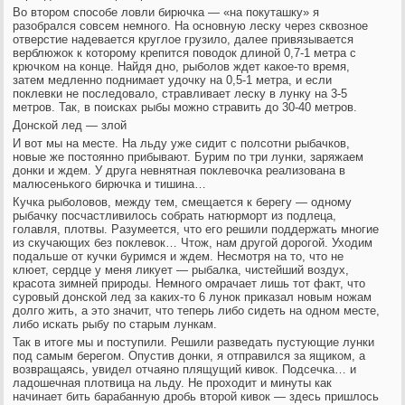
Во втором способе ловли бирючка — «на покуташку» я
разобрался совсем немного. На основную леску через сквозное
отверстие надевается круглое грузило, далее привязывается
верблюжок к которому крепится поводок длиной 0,7-1 метра с
крючком на конце. Найдя дно, рыболов ждет какое-то время,
затем медленно поднимает удочку на 0,5-1 метра, и если
поклевки не последовало, стравливает леску в лунку на 3-5
метров. Так, в поисках рыбы можно стравить до 30-40 метров.
Донской лед — злой
И вот мы на месте. На льду уже сидит с полсотни рыбачков,
новые же постоянно прибывают. Бурим по три лунки, заряжаем
донки и ждем. У друга невнятная поклевочка реализована в
малюсенького бирючка и тишина…
Кучка рыболовов, между тем, смещается к берегу — одному
рыбачку посчастливилось собрать натюрморт из подлеца,
голавля, плотвы. Разумеется, что его решили поддержать многие
из скучающих без поклевок… Чтож, нам другой дорогой. Уходим
подальше от кучки буримся и ждем. Несмотря на то, что не
клюет, сердце у меня ликует — рыбалка, чистейший воздух,
красота зимней природы. Немного омрачает лишь тот факт, что
суровый донской лед за каких-то 6 лунок приказал новым ножам
долго жить, а это значит, что теперь либо сидеть на одном месте,
либо искать рыбу по старым лункам.
Так в итоге мы и поступили. Решили разведать пустующие лунки
под самым берегом. Опустив донки, я отправился за ящиком, а
возвращаясь, увидел отчаяно плящущий кивок. Подсечка… и
ладошечная плотвица на льду. Не проходит и минуты как
начинает бить барабанную дробь второй кивок — здесь пришлось