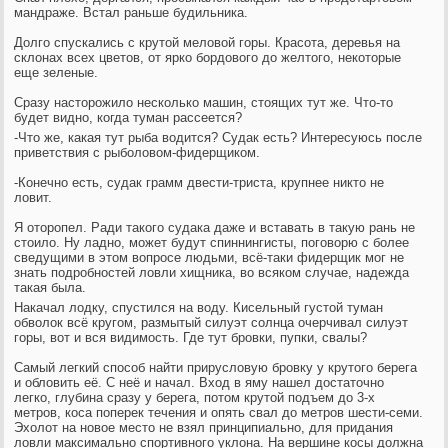
мандраже. Встал раньше будильника.
Долго спускались с крутой меловой горы. Красота, деревья на
склонах всех цветов, от ярко бордового до желтого, некоторые
еще зеленые.
Сразу насторожило несколько машин, стоящих тут же. Что-то
будет видно, когда туман рассеется?
-Что же, какая тут рыба водится? Судак есть? Интересуюсь после
приветствия с рыболовом-фидерщиком.
-Конечно есть, судак грамм двести-триста, крупнее никто не
ловит.
Я оторопел. Ради такого судака даже и вставать в такую рань не
стоило. Ну ладно, может будут спиннингисты, поговорю с более
сведущими в этом вопросе людьми, всё-таки фидерщик мог не
знать подробностей ловли хищника, во всяком случае, надежда
такая была.
Накачал лодку, спустился на воду. Кисельный густой туман
обволок всё кругом, размытый силуэт солнца очерчивал силуэт
горы, вот и вся видимость. Где тут бровки, пупки, свалы?
Самый легкий способ найти прирусловую бровку у крутого берега
и обловить её. С неё и начал. Вход в яму нашел достаточно
легко, глубина сразу у берега, потом крутой подъем до 3-х
метров, коса поперек течения и опять свал до метров шести-семи.
Эхолот на новое место не взял принципиально, для придания
ловли максимально спортивного уклона. На вершине косы должна