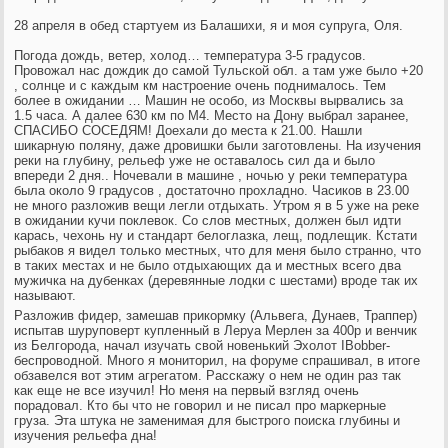
28 апреля в обед стартуем из Балашихи, я и моя супруга, Оля.
Погода дождь, ветер, холод… температура 3-5 градусов.
Провожал нас дождик до самой Тульской обл. а там уже было +20
, солнце и с каждым км настроение очень поднималось. Тем
более в ожидании … Машин не особо, из Москвы вырвались за
1.5 часа. А далее 630 км по М4. Место на Дону выбрал заранее,
СПАСИБО СОСЕДЯМ! Доехали до места к 21.00. Нашли
шикарную поляну, даже дровишки были заготовлены. На изучения
реки на глубину, рельеф уже не оставалось сил да и было
впереди 2 дня.. Ночевали в машине , ночью у реки температура
была около 9 градусов , достаточно прохладно. Часиков в 23.00
не много разложив вещи легли отдыхать. Утром я в 5 уже на реке
в ожидании кучи поклевок. Со слов местных, должен был идти
карась, чехонь ну и стандарт белоглазка, лещ, подлещик. Кстати
рыбаков я видел только местных, что для меня было странно, что
в таких местах и не было отдыхающих да и местных всего два
мужичка на дубенках (деревянные лодки с шестами) вроде так их
называют.
Разложив фидер, замешав прикормку (Альвега, Дунаев, Траппер)
испытав шуруповерт купленный в Леруа Мерлен за 400р и венчик
из Белгорода, начал изучать свой новенький Эхолот IBobber-
беспроводной. Много я мониторил, на форуме спрашивал, в итоге
обзавелся вот этим агрегатом. Расскажу о нем не один раз так
как еще не все изучил! Но меня на первый взгляд очень
порадовал. Кто бы что не говорил и не писал про маркерные
груза. Эта штука не заменимая для быстрого поиска глубины и
изучения рельефа дна!