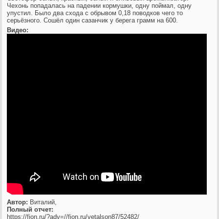
Чехонь попадалась на падении кормушки, одну поймал, одну
упустил. Было два схода с обрывом 0,18 поводков чего то
серьёзного. Сошёл один сазанчик у берега грамм на 600.
Видео:
Автор:
Виталий,
Полный отчет:
https://fion.ru/?adv=//fion.ru/vetalson87/52482/