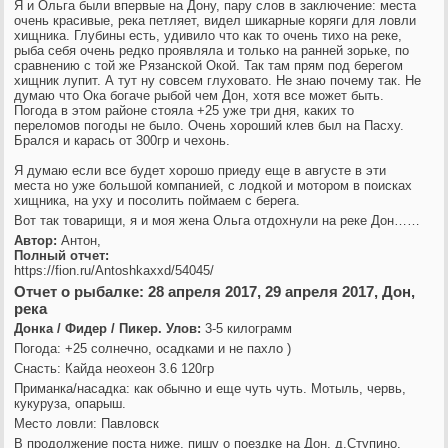
Я и Ольга были впервые на Дону, пару слов в заключение: места
очень красивые, река петляет, видел шикарные коряги для ловли
хищника. Глубины есть, удивило что как то очень тихо на реке,
рыба себя очень редко проявляла и только на ранней зорьке, по
сравнению с той же Рязанской Окой. Так там прям под берегом
хищник лупит. А тут ну совсем глуховато. Не знаю почему так. Не
думаю что Ока богаче рыбой чем Дон, хотя все может быть.
Погода в этом районе стояла +25 уже три дня, каких то
переломов погоды не было. Очень хороший клев был на Пасху.
Брался и карась от 300гр и чехонь.
Я думаю если все будет хорошо приеду еще в августе в эти
места но уже большой компанией, с лодкой и мотором в поисках
хищника, на уху и посолить поймаем с берега.
Вот так товарищи, я и моя жена Ольга отдохнули на реке Дон……
Автор:
Антон,
Полный отчет:
https://fion.ru/Antoshkaxxd/54045/
Отчет о рыбалке: 28 апреля 2017, 29 апреля 2017, Дон,
река
Донка / Фидер / Пикер. Улов:
3-5 килограмм
Погода: +25 солнечно, осадками и не пахло )
Снасть: Кайда неохеон 3.6 120гр
Приманка/насадка: как обычно и еще чуть чуть. Мотыль, червь,
кукуруза, опарыш.
Место ловли: Павловск
В продолжение поста ниже, пишу о поездке на Дон, д.Ступино.