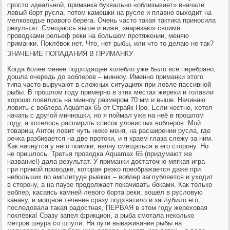
просто идеальной, приманка буквально «облизывает» вначале
левый борт русла, потом камешки на русле и плавно выходит на
мелководье правого берега. Очень часто такая тактика приносила
результат. Смещаюсь выше и ниже, «нарезаю» своими
проводками рельеф реки на большом протяжении, меняю
приманки. Поклёвок нет. Что, нет рыбы, или что то делаю не так?
ЗНАЧЕНИЕ ПОПАДАНИЯ В ПРИМАНКУ
Когда более менее подходящее колебло уже было всё перебрано,
дошла очередь до воблеров – минноу. Именно приманки этого
типа часто выручают в сложных ситуациях при ловле пассивной
рыбы. В прошлом году примерно в этих местах жерехи и голавли
хорошо ловились на минноу размером 70 мм и выше. Начинаю
ловить с воблера Aquamax 65 от Страйк Про. Если честно, хотел
начать с другой минношки, но я поймал уже на неё в прошлом
году, а хотелось расширить список уловистых воблеров. Мой
товарищ Антон ловит чуть ниже меня, на расширении русла, где
речка разбивается на две протоки, и я краем глаза слежу за ним.
Как начнутся у него поимки, начну смещаться в его сторону. Но
не пришлось. Третья проводка Aquamax 65 (придумают же
название!) дала результат. У приманки достаточно мягкая игра
при прямой проводке, которая резко преображается даже при
небольших по амплитуде рывках – воблер заглубляется и уходит
в сторону, а на паузе продолжает покачивать боками. Как только
воблер, касаясь камней левого борта реки, вошёл в русловую
канаву, и мощное течение сразу подхватило и заглубило его,
последовала такая радостная, ПЕРВАЯ в этом году жереховая
поклёвка! Сразу запел фрикцион, а рыба смотала неколько
метров шнура со шпули. На пути вываживания рыбы на