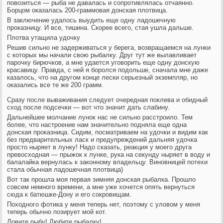
повозиться — рыба не давалась и сопротивлялась отчаянно.
Борцом оказалась 200-граммовая донская плотвица.
В заключение удалось выудить еще одну ладошечную
проказницу. И все, тишина. Скорее всего, стая ушла дальше.
Плотва утащила удочку
Решив сильно не задерживаться у берега, возвращаемся на лунки
с которых мы начали свою рыбалку. Друг тут же вылавливает
парочку бирючков, а мне удается уговорить еще одну донскую
красавицу. Правда, с ней я боролся подольше, сначала мне даже
казалось, что на другом конце лески серьезный экземпляр, но
оказались все те же 200 грамм.
Сразу после вываживания следует очередная поклева и обидный
сход после подсечки — вот что значит дать слабину.
Дальнейшее молчание лунок нас не сильно расстроило. Тем
более, что настроение нам значительно подняла еще одна
донская проказница. Сидим, посматриваем на удочки и видим как
без предварительных ласк и предупреждений дальняя удочка
просто ныряет в лунку! Надо сказать, реакция у моего друга
превосходная — прыжок к лунке, рука на секунду ныряет в воду и
балалайка вернулась к законному владельцу. Виновницей потехи
стала обычная ладошечная плотвица)
Вот так прошла моя первая зимняя донская рыбалка. Прошло
совсем немного времени, а мне уже хочется опять вернуться
сюда к батюшке-Дону и его сокровищам.
Походного фотика у меня теперь нет, поэтому с уловом у меня
теперь обычно позирует мой кот.
Ловите рыбу! Любите рыбалку!