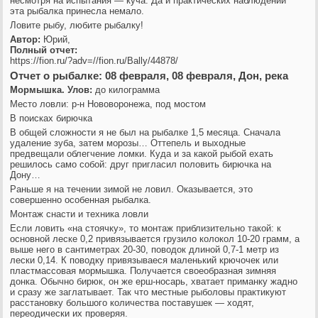
несмотря на испытания — куча. Да и практических наблюдений
эта рыбалка принесла немало.
Ловите рыбу, любите рыбалку!
Автор:
Юрий,
Полный отчет:
https://fion.ru/?adv=//fion.ru/Bally/44878/
Отчет о рыбалке: 08 февраля, 08 февраля, Дон, река
Мормышка. Улов:
до килограмма
Место ловли: р-н Нововоронежа, под мостом
В поисках бирючка
В общей сложности я не был на рыбалке 1,5 месяца. Сначала
удаление зуба, затем морозы… Оттепель и выходные
предвещали облегчение ломки. Куда и за какой рыбой ехать
решилось само собой: друг пригласил половить бирючка на
Дону…
Раньше я на течении зимой не ловил. Оказывается, это
совершенно особенная рыбалка.
Монтаж снасти и техника ловли
Если ловить «на стоячку», то монтаж приблизительно такой: к
основной леске 0,2 привязывается грузило колокол 10-20 грамм, а
выше него в сантиметрах 20-30, поводок длиной 0,7-1 метр из
лески 0,14. К поводку привязываеся маленький крючочек или
пластмассовая мормышка. Получается своеобразная зимняя
донка. Обычно бирюк, он же ерш-носарь, хватает приманку жадно
и сразу же заглатывает. Так что местные рыболовы практикуют
расстановку большого количества поставушек — ходят,
переодически их проверяя.