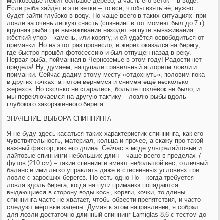
мелководье лежит большое дерево, а часть его веток – в воде.
Если рыба зайдёт в эти ветки – то всё, чтобы взять её, нужно
будет зайти глубоко в воду. Но чаще всего в таких ситуациях, при
ловле на очень лёгкую снасть (спиннинг в тот момент был до 7 г)
крупная рыба при вываживании находит на пути вываживания
жёсткий упор – камень, или корягу, и ей удаётся освободиться от
приманки. Но на этот раз пронесло, и жерех оказался на берегу,
где быстро прошёл фотосессию и был отпущен назад в реку.
Первая рыба, пойманная в Черноземье в этом году! Радости нет
предела! Ну, думаем, нащупали правильный аглоритм ловли и
приманки. Сейчас дадим этому месту «отдохнуть», половим пока
в других точках, а потом вернёмся и снимем ещё несколько
жерехов. Но сколько ни старались, больше поклёвок не было, и
мы переключаемся на другую тактику – ловлю рыбы вдоль
глубокого закоряженного берега.
ЗНАЧЕНИЕ ВЫБОРА СПИННИНГА
Я не буду здесь касаться таких характеристик спиннинга, как его
чувствительность, материал, кольца и прочее, а скажу про такой
важный фактор, как его длина. Сейчас в моде ультралайтовые и
лайтовые спиннинги небольших длин – чаще всего в пределах 7
футов (210 см) – такие спиннинги имеют небольшой вес, отличный
баланс и ими легко управлять даже в стеснённых условиях при
ловле с заросших берегов. Но есть одно Но – когда требуется
ловля вдоль берега, когда на пути приманки попадаются
выдающиеся в сторону воды косы, коряги, кочки, то длины
спиннинга часто не хватает, чтобы обвести препятствия, и часто
следуют мёртвые зацепы. Думая в этом направлении, я собрал
для ловли достаточно длинный спиннинг Lamiglas 8.6 с тестом до