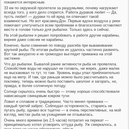
покажется интересным.
33 км по окружной пролетели за раздумьями, почему нагружают
всегда того, у кого дело спорится. Работа дураков любит — Да,
пусть любит! — дураки то ей вряд ли отвечают такой
взаимностью. Но вот красавец-Дон. Первые вдохи воздуха у реки
помогают улетучиться всем проблемам и благосклонно оставляют
место в голове только для рыбалки. Только здесь и сейчас.
На этой рыбалке я решил попробовать в работе другие карабины,
вернее даже совсем не карабины.
Конечно, были сомнения по поводу разгиба при вываживании
крупной рыбы. По итогам рыбалки их удалось частично развеять.
Вот так аккуратно и не громоздко выглядит приманка на этой
застежке.
Что до рыбалки. Бывалой ранее активности рыба не проявляла.
Спокойствие воды не нарушал ни голавль, ни жерех, даже малек
не выскакивал то тут, то там. Уровень воды упал приблизительно
еще на метр. И там, где раньше можно было рассчитывать на
поклевку, теперь можно было поставить шезлонг и загорать, но,
правда, в более солнечную погоду.
Солнце скрылось очень быстро — этому хорошо способствовали
нависающие свинцовым ковром тучи.
Ловил и сплавом и традиционно. Часто менял приманки —
каждый третий заброс. Соблюдал осторожность, стараясь не
пугать рыбу, однако все тщетно — в очень перспективных, на мой
взгляд, местах рыба на ухищрения не отзывалась.
Очень много времени (из 2,5 часов) потратил на перекат —
принципиально хотел уговорить оттуда рыбу. Уж смеркалось, а
еще даже не начал облавливать обрыв.