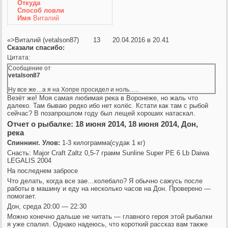
Откуда
Способ ловли
Имя
Виталий
«>Виталий (vetalson87) 13 20.04.2016 в 20.41
Сказали спасибо:
Цитата:
Сообщение от
vetalson87
Ну все же…а я на Хопре просидел и ноль…..
Везёт же! Моя самая любимая река в Воронеже, но жаль что
далеко. Там бываю редко ибо нет колёс. Кстати как там с рыбой
сейчас? В позапрошлом году был лещей хороших натаскал.
Отчет о рыбалке: 18 июня 2014, 18 июня 2014, Дон,
река
Спиннинг. Улов:
1-3 килограмма(судак 1 кг)
Снасть: Major Craft Zaltz 0,5-7 грамм Sunline Super PE 6 Lb Daiwa
LEGALIS 2004
На последнем забросе
Что делать, когда все зае…колебало? Я обычно сажусь после
работы в машину и еду на несколько часов на Дон. Проверено —
помогает.
Дон, среда 20:00 — 22:30
Можно конечно дальше не читать — главного героя этой рыбалки
я уже спалил. Однако надеюсь, что короткий рассказ вам также