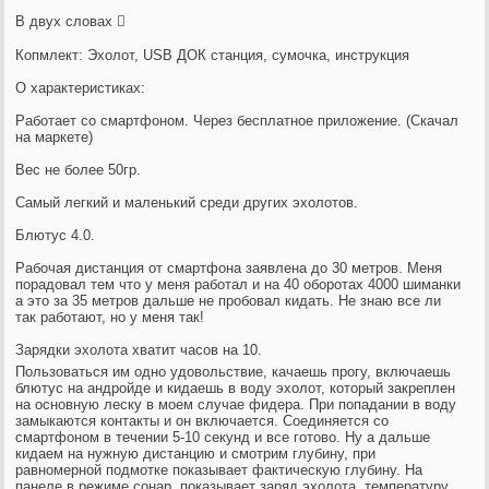
В двух словах 
Копмлект: Эхолот, USB ДОК станция, сумочка, инструкция
О характеристиках:
Работает со смартфоном. Через бесплатное приложение. (Скачал
на маркете)
Вес не более 50гр.
Самый легкий и маленький среди других эхолотов.
Блютус 4.0.
Рабочая дистанция от смартфона заявлена до 30 метров. Меня
порадовал тем что у меня работал и на 40 оборотах 4000 шиманки
а это за 35 метров дальше не пробовал кидать. Не знаю все ли
так работают, но у меня так!
Зарядки эхолота хватит часов на 10.
Пользоваться им одно удовольствие, качаешь прогу, включаешь
блютус на андройде и кидаешь в воду эхолот, который закреплен
на основную леску в моем случае фидера. При попадании в воду
замыкаются контакты и он включается. Соединяется со
смартфоном в течении 5-10 секунд и все готово. Ну а дальше
кидаем на нужную дистанцию и смотрим глубину, при
равномерной подмотке показывает фактическую глубину. На
панеле в режиме сонар, показывает заряд эхолота, температуру