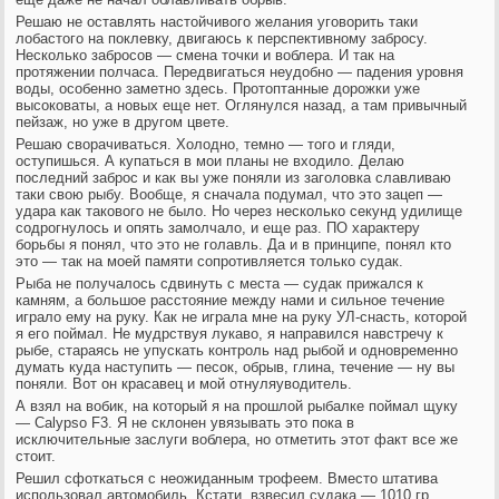
Решаю не оставлять настойчивого желания уговорить таки
лобастого на поклевку, двигаюсь к перспективному забросу.
Несколько забросов — смена точки и воблера. И так на
протяжении полчаса. Передвигаться неудобно — падения уровня
воды, особенно заметно здесь. Протоптанные дорожки уже
высоковаты, а новых еще нет. Оглянулся назад, а там привычный
пейзаж, но уже в другом цвете.
Решаю сворачиваться. Холодно, темно — того и гляди,
оступишься. А купаться в мои планы не входило. Делаю
последний заброс и как вы уже поняли из заголовка славливаю
таки свою рыбу. Вообще, я сначала подумал, что это зацеп —
удара как такового не было. Но через несколько секунд удилище
содрогнулось и опять замолчало, и еще раз. ПО характеру
борьбы я понял, что это не голавль. Да и в принципе, понял кто
это — так на моей памяти сопротивляется только судак.
Рыба не получалось сдвинуть с места — судак прижался к
камням, а большое расстояние между нами и сильное течение
играло ему на руку. Как не играла мне на руку УЛ-снасть, которой
я его поймал. Не мудрствуя лукаво, я направился навстречу к
рыбе, стараясь не упускать контроль над рыбой и одновременно
думать куда наступить — песок, обрыв, глина, течение — ну вы
поняли. Вот он красавец и мой отнуляуводитель.
А взял на вобик, на который я на прошлой рыбалке поймал щуку
— Calypso F3. Я не склонен увязывать это пока в
исключительные заслуги воблера, но отметить этот факт все же
стоит.
Решил сфоткаться с неожиданным трофеем. Вместо штатива
использовал автомобиль. Кстати, взвесил судака — 1010 гр.