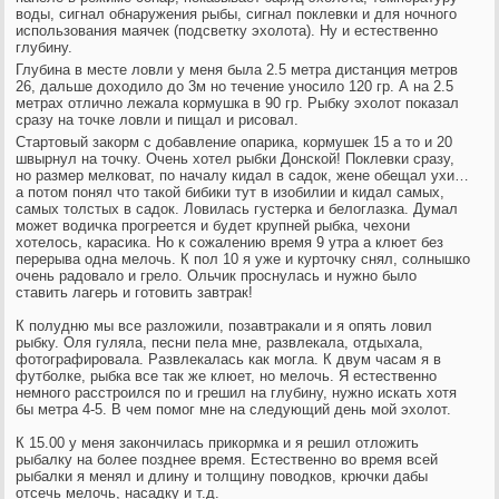
воды, сигнал обнаружения рыбы, сигнал поклевки и для ночного
использования маячек (подсветку эхолота). Ну и естественно
глубину.
Глубина в месте ловли у меня была 2.5 метра дистанция метров
26, дальше доходило до 3м но течение уносило 120 гр. А на 2.5
метрах отлично лежала кормушка в 90 гр. Рыбку эхолот показал
сразу на точке ловли и пищал и рисовал.
Стартовый закорм с добавление опарика, кормушек 15 а то и 20
швырнул на точку. Очень хотел рыбки Донской! Поклевки сразу,
но размер мелковат, по началу кидал в садок, жене обещал ухи…
а потом понял что такой бибики тут в изобилии и кидал самых,
самых толстых в садок. Ловилась густерка и белоглазка. Думал
может водичка прогреется и будет крупней рыбка, чехони
хотелось, карасика. Но к сожалению время 9 утра а клюет без
перерыва одна мелочь. К пол 10 я уже и курточку снял, солнышко
очень радовало и грело. Ольчик проснулась и нужно было
ставить лагерь и готовить завтрак!
К полудню мы все разложили, позавтракали и я опять ловил
рыбку. Оля гуляла, песни пела мне, развлекала, отдыхала,
фотографировала. Развлекалась как могла. К двум часам я в
футболке, рыбка все так же клюет, но мелочь. Я естественно
немного расстроился по и грешил на глубину, нужно искать хотя
бы метра 4-5. В чем помог мне на следующий день мой эхолот.
К 15.00 у меня закончилась прикормка и я решил отложить
рыбалку на более позднее время. Естественно во время всей
рыбалки я менял и длину и толщину поводков, крючки дабы
отсечь мелочь, насадку и т.д.