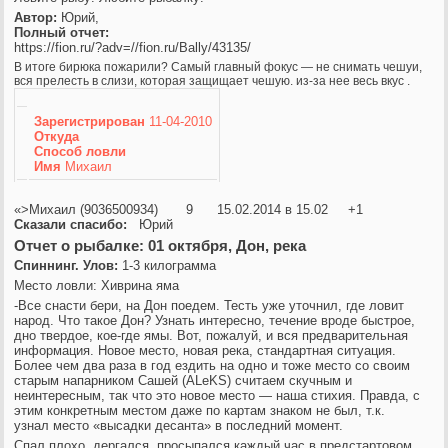
Автор:
Юрий,
Полный отчет:
https://fion.ru/?adv=//fion.ru/Bally/43135/
В итоге бирюка пожарили? Самый главный фокус — не снимать чешуи,
вся прелесть в слизи, которая защищает чешую. из-за нее весь вкус .
Зарегистрирован
11-04-2010
Откуда
Способ ловли
Имя
Михаил
«>Михаил (9036500934) 9 15.02.2014 в 15.02
+1
Сказали спасибо:
Юрий
Отчет о рыбалке: 01 октября, Дон, река
Спиннинг. Улов:
1-3 килограмма
Место ловли: Хиврина яма
-Все снасти бери, на Дон поедем. Тесть уже уточнил, где ловит
народ. Что такое Дон? Узнать интересно, течение вроде быстрое,
дно твердое, кое-где ямы. Вот, пожалуй, и вся предварительная
информация. Новое место, новая река, стандартная ситуация.
Более чем два раза в год ездить на одно и тоже место со своим
старым напарником Сашей (ALeKS) считаем скучным и
неинтересным, так что это новое место — наша стихия. Правда, с
этим конкретным местом даже по картам знаком не был, т.к.
узнал место «высадки десанта» в последний момент.
Спал плохо, дергался, просыпался каждый час в предстартовом