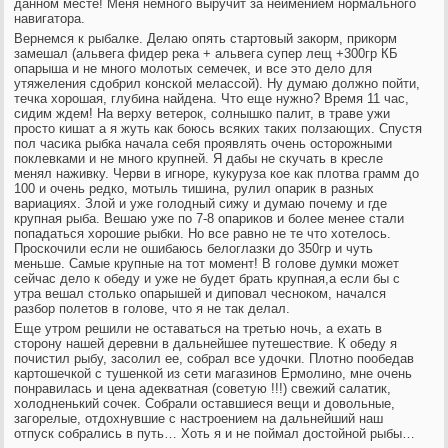
данном месте! Меня немного выручит за неимением нормального
навигатора.
Вернемся к рыбалке. Делаю опять стартовый закорм, прикорм
замешал (альвега фидер река + альвега супер лещ +300гр КБ
опарыша и не много молотых семечек, и все это дело для
утяжеления сдобрил конской мелассой). Ну думаю должно пойти,
течка хорошая, глубина найдена. Что еще нужно? Время 11 час,
сидим ждем! На верху ветерок, солнышко палит, в траве ужи
просто кишат а я жуть как боюсь всяких таких ползающих. Спустя
пол часика рыбка начала себя проявлять очень осторожными
поклевками и не много крупней. Я дабы не скучать в кресле
менял наживку. Черви в игноре, кукуруза кое как плотва грамм до
100 и очень редко, мотыль тишина, рулил опарик в разных
вариациях. Злой и уже голодный сижу и думаю почему и где
крупная рыба. Вешаю уже по 7-8 опариков и более менее стали
попадаться хорошие рыбки. Но все равно не те что хотелось.
Проскочили если не ошибаюсь белоглазки до 350гр и чуть
меньше. Самые крупные на тот момент! В голове думки может
сейчас дело к обеду и уже не будет брать крупная,а если бы с
утра вешал столько опарышей и диповал чесноком, начался
разбор полетов в голове, что я не так делал.
Еще утром решили не оставаться на третью ночь, а ехать в
сторону нашей деревни в дальнейшее путешествие. К обеду я
почистил рыбу, засолил ее, собрал все удочки. Плотно пообедав
картошечкой с тушенкой из сети магазинов Ермолино, мне очень
понравилась и цена адекватная (советую !!!) свежий салатик,
холодненький сочек. Собрали оставшиеся вещи и довольные,
загорелые, отдохнувшие с настроением на дальнейший наш
отпуск собрались в путь… Хоть я и не поймал достойной рыбы…