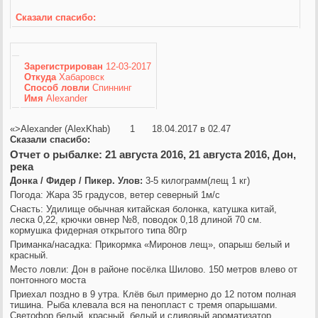
Сказали спасибо:
Зарегистрирован
12-03-2017
Откуда
Хабаровск
Способ ловли
Спиннинг
Имя
Alexander
«>Alexander (AlexKhab) 1 18.04.2017 в 02.47
Сказали спасибо:
Отчет о рыбалке: 21 августа 2016, 21 августа 2016, Дон,
река
Донка / Фидер / Пикер. Улов:
3-5 килограмм(лещ 1 кг)
Погода: Жара 35 градусов, ветер северный 1м/с
Снасть: Удилище обычная китайская болонка, катушка китай,
леска 0,22, крючки овнер №8, поводок 0,18 длиной 70 см.
кормушка фидерная открытого типа 80гр
Приманка/насадка: Прикормка «Миронов лещ», опарыш белый и
красный.
Место ловли: Дон в районе посёлка Шилово. 150 метров влево от
понтонного моста
Приехал поздно в 9 утра. Клёв был примерно до 12 потом полная
тишина. Рыба клевала вся на пенопласт с тремя опарышами.
Светофор белый, красный, белый и сливовый ароматизатор.