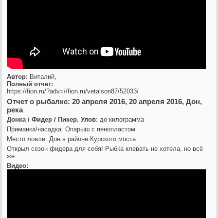
Автор:
Виталий,
Полный отчет:
https://fion.ru/?adv=//fion.ru/vetalson87/52033/
Отчет о рыбалке: 20 апреля 2016, 20 апреля 2016, Дон,
река
Донка / Фидер / Пикер. Улов:
до килограмма
Приманка/насадка: Опарыш с пенопластом
Место ловли: Дон в районе Курского моста
Открыл сезон фидера для себя! Рыбка клевать не хотела, но всё
же.
Видео: