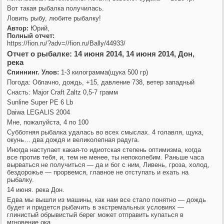
Вот такая рыбалка получилась.
Ловить рыбу, любите рыбалку!
Автор:
Юрий,
Полный отчет:
https://fion.ru/?adv=//fion.ru/Bally/44933/
Отчет о рыбалке: 14 июня 2014, 14 июня 2014, Дон,
река
Спиннинг. Улов:
1-3 килограмма(щука 500 гр)
Погода: Облачно, дождь, +15, давление 738, ветер западный
Снасть: Major Craft Zaltz 0,5-7 грамм
Sunline Super PE 6 Lb
Daiwa LEGALIS 2004
Мне, пожалуйста, 4 по 100
Субботняя рыбалка удалась во всех смыслах. 4 голавля, щука,
окунь… два дождя и великолепная радуга.
Иногда наступает какая-то идиотская степень оптимизма, когда
все против тебя, и, тем не менее, ты непоколебим. Раньше часа
вырваться не получиться — да и бог с ним, Ливень, гроза, холод,
бездорожье — прорвемся, главное не отступать и ехать на
рыбалку.
14 июня. река Дон.
Едва мы вышли из машины, как нам все стало понятно — дождь
будет и придется рыбачить в экстремальных условиях —
глинистый обрывистый берег может отправить купаться в
мгновение ока.